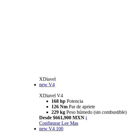
XDiavel
new
V4
XDiavel V4
168 hp
Potencia
126 Nm
Par de apriete
229 kg
Peso húmedo (sin combustible)
Desde $661,900 MXN
i
Configurar
Lee Mas
new
V4 100