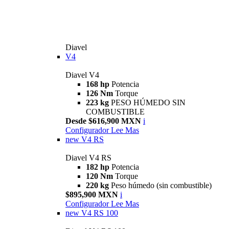
Diavel
V4
Diavel V4
168 hp
Potencia
126 Nm
Torque
223 kg
PESO HÚMEDO SIN
COMBUSTIBLE
Desde $616,900 MXN
i
Configurador
Lee Mas
new
V4 RS
Diavel V4 RS
182 hp
Potencia
120 Nm
Torque
220 kg
Peso húmedo (sin combustible)
$895,900 MXN
i
Configurador
Lee Mas
new
V4 RS 100