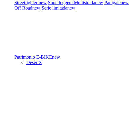
Streetfighter
new
Superleggera
Multistrada
new
Panigale
new
Off Road
new
Serie limitada
new
Patrimonio
E-BIKE
new
DesertX