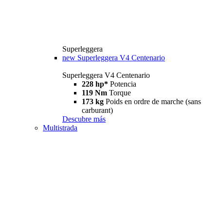
Superleggera
new
Superleggera V4 Centenario
Superleggera V4 Centenario
228 hp*
Potencia
119 Nm
Torque
173 kg
Poids en ordre de marche (sans
carburant)
Descubre más
Multistrada