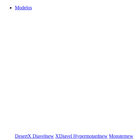
Modelos
DesertX
Diavel
new
XDiavel
Hypermotard
new
Monster
new