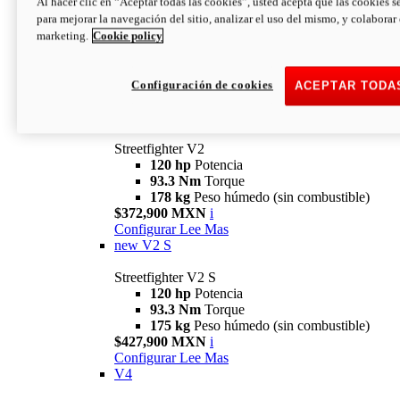
Al hacer clic en “Aceptar todas las cookies”, usted acepta que las cookies s
para mejorar la navegación del sitio, analizar el uso del mismo, y colaborar
marketing.
Cookie policy
Configuración de cookies
ACEPTAR TODA
Streetfighter
V2
Streetfighter V2
120 hp
Potencia
93.3 Nm
Torque
178 kg
Peso húmedo (sin combustible)
$372,900 MXN
i
Configurar
Lee Mas
new
V2 S
Streetfighter V2 S
120 hp
Potencia
93.3 Nm
Torque
175 kg
Peso húmedo (sin combustible)
$427,900 MXN
i
Configurar
Lee Mas
V4