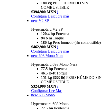
180 kg
PESO HÚMEDO SIN
COMBUSTIBLE
$394,900 MXN
i
Configura
Descubre más
new
V2 SP
Hypermotard V2 SP
120,4 hp
Potencia
94 Nm
Torque
180 kg
Peso húmedo (sin combustible)
$462,900 MXN
i
Configura
Descubre más
new
698 Mono Nera
Hypermotard 698 Mono Nera
77.5 hp
Potencia
46.5 lb-ft
Torque
151 kg (333 lb)
PESO HÚMEDO SIN
COMBUSTIBLE
$324,900 MXN
i
Configurar
Lee Mas
new
698 Mono
Hypermotard 698 Mono
77.5 hp
Pontencia