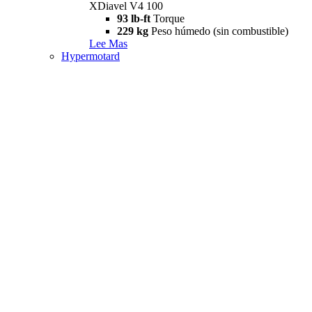
XDiavel V4 100
93 lb-ft
Torque
229 kg
Peso húmedo (sin combustible)
Lee Mas
Hypermotard