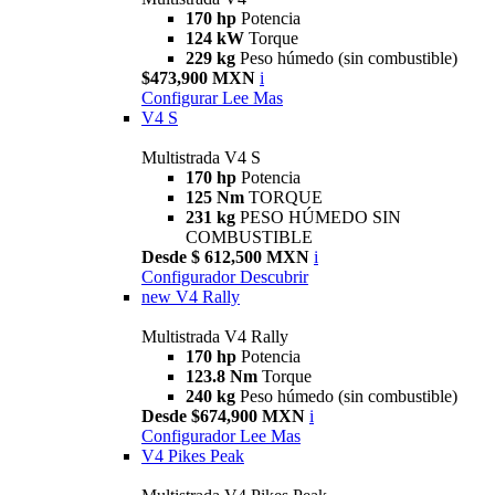
170 hp
Potencia
124 kW
Torque
229 kg
Peso húmedo (sin combustible)
$473,900 MXN
i
Configurar
Lee Mas
V4 S
Multistrada V4 S
170 hp
Potencia
125 Nm
TORQUE
231 kg
PESO HÚMEDO SIN
COMBUSTIBLE
Desde $ 612,500 MXN
i
Configurador
Descubrir
new
V4 Rally
Multistrada V4 Rally
170 hp
Potencia
123.8 Nm
Torque
240 kg
Peso húmedo (sin combustible)
Desde $674,900 MXN
i
Configurador
Lee Mas
V4 Pikes Peak