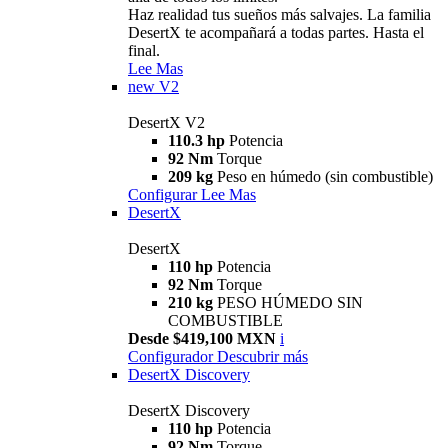
Haz realidad tus sueños más salvajes. La familia
DesertX te acompañará a todas partes. Hasta el
final.
Lee Mas
new
V2
DesertX V2
110.3 hp
Potencia
92 Nm
Torque
209 kg
Peso en húmedo (sin combustible)
Configurar
Lee Mas
DesertX
DesertX
110 hp
Potencia
92 Nm
Torque
210 kg
PESO HÚMEDO SIN
COMBUSTIBLE
Desde $419,100 MXN
i
Configurador
Descubrir más
DesertX Discovery
DesertX Discovery
110 hp
Potencia
92 Nm
Torque