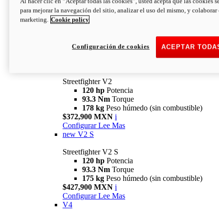
Al hacer clic en “Aceptar todas las cookies”, usted acepta que las cookies s
para mejorar la navegación del sitio, analizar el uso del mismo, y colaborar
marketing.
Cookie policy
Configuración de cookies
ACEPTAR TODA
Streetfighter
V2
Streetfighter V2
120 hp
Potencia
93.3 Nm
Torque
178 kg
Peso húmedo (sin combustible)
$372,900 MXN
i
Configurar
Lee Mas
new
V2 S
Streetfighter V2 S
120 hp
Potencia
93.3 Nm
Torque
175 kg
Peso húmedo (sin combustible)
$427,900 MXN
i
Configurar
Lee Mas
V4