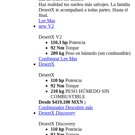
Haz realidad tus sueños más salvajes. La familia
DesertX te acompañará a todas partes. Hasta el
final.
Lee Mas
new
V2
DesertX V2
110.3 hp
Potencia
92 Nm
Torque
209 kg
Peso en húmedo (sin combustible)
Configurar
Lee Mas
DesertX
DesertX
110 hp
Potencia
92 Nm
Torque
210 kg
PESO HÚMEDO SIN
COMBUSTIBLE
Desde $419,100 MXN
i
Configurador
Descubrir más
DesertX Discovery
DesertX Discovery
110 hp
Potencia
92 Nm
Torque