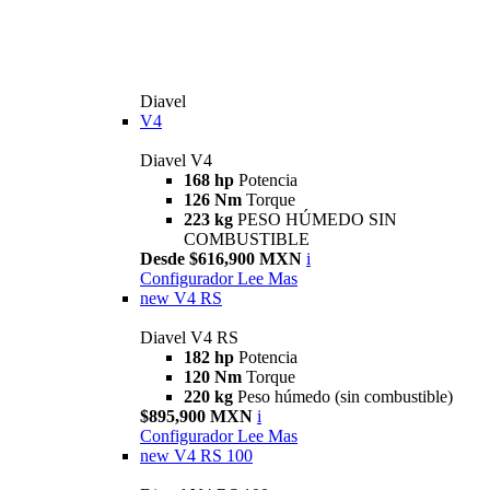
Diavel
V4
Diavel V4
168 hp
Potencia
126 Nm
Torque
223 kg
PESO HÚMEDO SIN
COMBUSTIBLE
Desde $616,900 MXN
i
Configurador
Lee Mas
new
V4 RS
Diavel V4 RS
182 hp
Potencia
120 Nm
Torque
220 kg
Peso húmedo (sin combustible)
$895,900 MXN
i
Configurador
Lee Mas
new
V4 RS 100