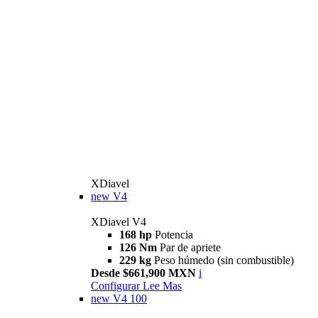
XDiavel
new
V4
XDiavel V4
168 hp
Potencia
126 Nm
Par de apriete
229 kg
Peso húmedo (sin combustible)
Desde $661,900 MXN
i
Configurar
Lee Mas
new
V4 100