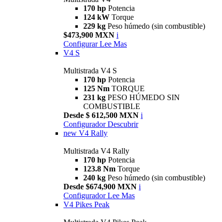
170 hp
Potencia
124 kW
Torque
229 kg
Peso húmedo (sin combustible)
$473,900 MXN
i
Configurar
Lee Mas
V4 S
Multistrada V4 S
170 hp
Potencia
125 Nm
TORQUE
231 kg
PESO HÚMEDO SIN
COMBUSTIBLE
Desde $ 612,500 MXN
i
Configurador
Descubrir
new
V4 Rally
Multistrada V4 Rally
170 hp
Potencia
123.8 Nm
Torque
240 kg
Peso húmedo (sin combustible)
Desde $674,900 MXN
i
Configurador
Lee Mas
V4 Pikes Peak