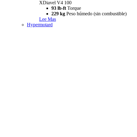
XDiavel V4 100
93 lb-ft
Torque
229 kg
Peso húmedo (sin combustible)
Lee Mas
Hypermotard