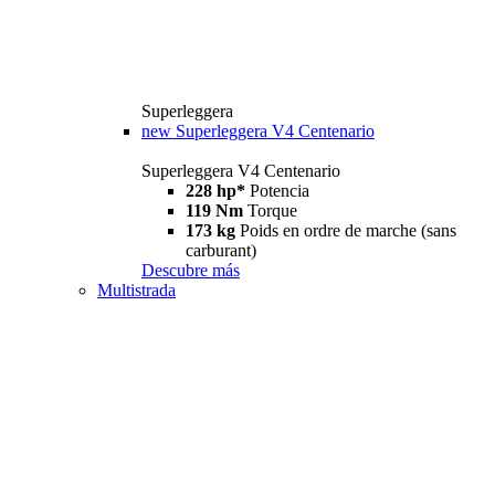
Superleggera
new
Superleggera V4 Centenario
Superleggera V4 Centenario
228 hp*
Potencia
119 Nm
Torque
173 kg
Poids en ordre de marche (sans
carburant)
Descubre más
Multistrada