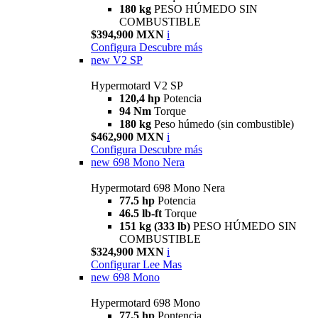
180 kg
PESO HÚMEDO SIN
COMBUSTIBLE
$394,900 MXN
i
Configura
Descubre más
new
V2 SP
Hypermotard V2 SP
120,4 hp
Potencia
94 Nm
Torque
180 kg
Peso húmedo (sin combustible)
$462,900 MXN
i
Configura
Descubre más
new
698 Mono Nera
Hypermotard 698 Mono Nera
77.5 hp
Potencia
46.5 lb-ft
Torque
151 kg (333 lb)
PESO HÚMEDO SIN
COMBUSTIBLE
$324,900 MXN
i
Configurar
Lee Mas
new
698 Mono
Hypermotard 698 Mono
77.5 hp
Pontencia