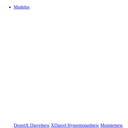
Modelos
DesertX
Diavel
new
XDiavel
Hypermotard
new
Monster
new