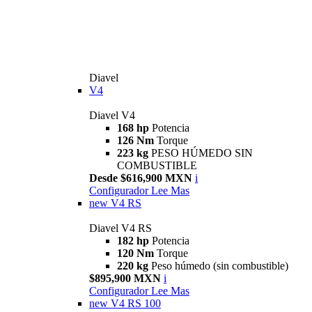
Diavel
V4
Diavel V4
168 hp
Potencia
126 Nm
Torque
223 kg
PESO HÚMEDO SIN
COMBUSTIBLE
Desde $616,900 MXN
i
Configurador
Lee Mas
new
V4 RS
Diavel V4 RS
182 hp
Potencia
120 Nm
Torque
220 kg
Peso húmedo (sin combustible)
$895,900 MXN
i
Configurador
Lee Mas
new
V4 RS 100