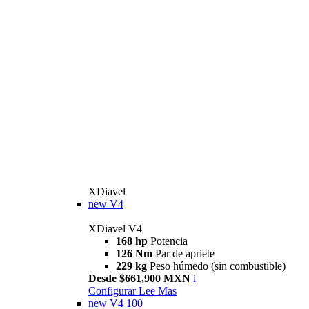
XDiavel
new
V4
XDiavel V4
168 hp
Potencia
126 Nm
Par de apriete
229 kg
Peso húmedo (sin combustible)
Desde $661,900 MXN
i
Configurar
Lee Mas
new
V4 100