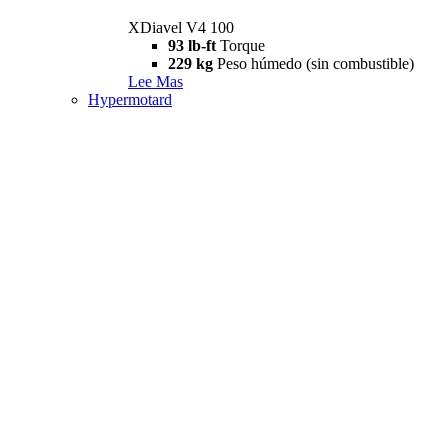
XDiavel V4 100
93 lb-ft
Torque
229 kg
Peso húmedo (sin combustible)
Lee Mas
Hypermotard