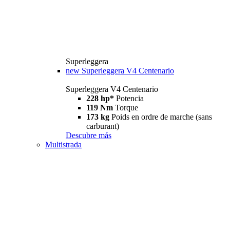
Superleggera
new
Superleggera V4 Centenario
Superleggera V4 Centenario
228 hp*
Potencia
119 Nm
Torque
173 kg
Poids en ordre de marche (sans
carburant)
Descubre más
Multistrada