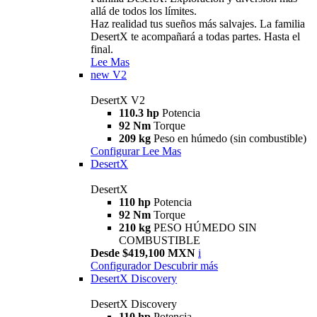
allá de todos los límites.
Haz realidad tus sueños más salvajes. La familia
DesertX te acompañará a todas partes. Hasta el
final.
Lee Mas
new
V2
DesertX V2
110.3 hp
Potencia
92 Nm
Torque
209 kg
Peso en húmedo (sin combustible)
Configurar
Lee Mas
DesertX
DesertX
110 hp
Potencia
92 Nm
Torque
210 kg
PESO HÚMEDO SIN
COMBUSTIBLE
Desde $419,100 MXN
i
Configurador
Descubrir más
DesertX Discovery
DesertX Discovery
110 hp
Potencia