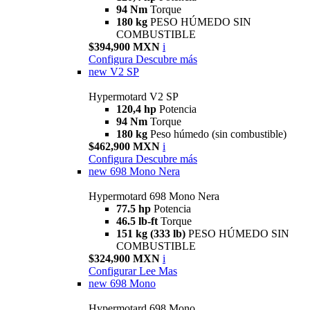
94 Nm
Torque
180 kg
PESO HÚMEDO SIN
COMBUSTIBLE
$394,900 MXN
i
Configura
Descubre más
new
V2 SP
Hypermotard V2 SP
120,4 hp
Potencia
94 Nm
Torque
180 kg
Peso húmedo (sin combustible)
$462,900 MXN
i
Configura
Descubre más
new
698 Mono Nera
Hypermotard 698 Mono Nera
77.5 hp
Potencia
46.5 lb-ft
Torque
151 kg (333 lb)
PESO HÚMEDO SIN
COMBUSTIBLE
$324,900 MXN
i
Configurar
Lee Mas
new
698 Mono
Hypermotard 698 Mono