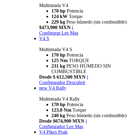
Multistrada V4
170 hp
Potencia
124 kW
Torque
229 kg
Peso húmedo (sin combustible)
$473,900 MXN
i
Configurar
Lee Mas
V4 S
Multistrada V4 S
170 hp
Potencia
125 Nm
TORQUE
231 kg
PESO HÚMEDO SIN
COMBUSTIBLE
Desde $ 612,500 MXN
i
Configurador
Descubrir
new
V4 Rally
Multistrada V4 Rally
170 hp
Potencia
123.8 Nm
Torque
240 kg
Peso húmedo (sin combustible)
Desde $674,900 MXN
i
Configurador
Lee Mas
V4 Pikes Peak