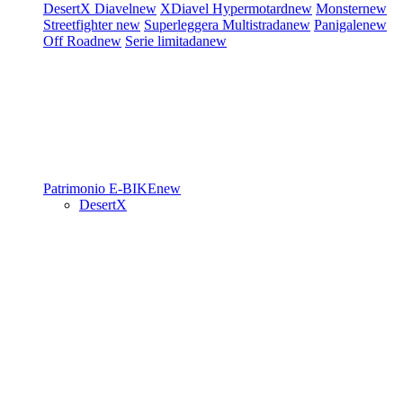
DesertX
Diavel
new
XDiavel
Hypermotard
new
Monster
new
Streetfighter
new
Superleggera
Multistrada
new
Panigale
new
Off Road
new
Serie limitada
new
Patrimonio
E-BIKE
new
DesertX