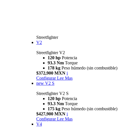
Streetfighter
V2
Streetfighter V2
120 hp
Potencia
93.3 Nm
Torque
178 kg
Peso húmedo (sin combustible)
$372,900 MXN
i
Configurar
Lee Mas
new
V2 S
Streetfighter V2 S
120 hp
Potencia
93.3 Nm
Torque
175 kg
Peso húmedo (sin combustible)
$427,900 MXN
i
Configurar
Lee Mas
V4