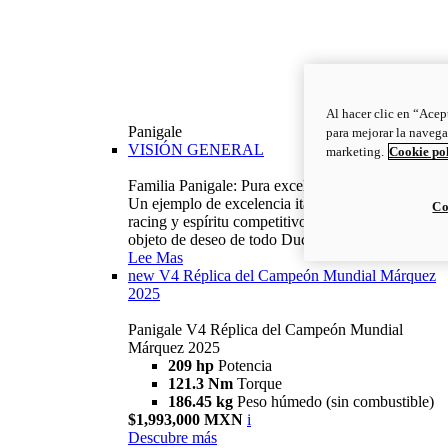
Al hacer clic en “Acep
Panigale
para mejorar la navega
VISIÓN GENERAL
marketing.
Cookie po
Familia Panigale: Pura excelencia italiana.
Un ejemplo de excelencia italiana, con ADN
Co
racing y espíritu competitivo: la Panigale es el
objeto de deseo de todo Ducatista.
Lee Mas
new
V4 Réplica del Campeón Mundial Márquez
2025
Panigale V4 Réplica del Campeón Mundial
Márquez 2025
209 hp
Potencia
121.3 Nm
Torque
186.45 kg
Peso húmedo (sin combustible)
$1,993,000 MXN
i
Descubre más