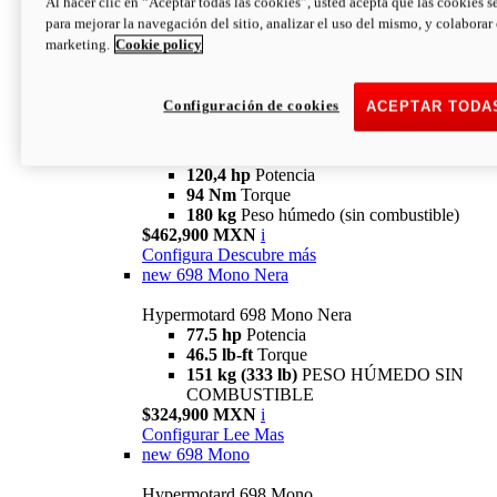
Al hacer clic en “Aceptar todas las cookies”, usted acepta que las cookies s
94 Nm
Torque
para mejorar la navegación del sitio, analizar el uso del mismo, y colaborar
180 kg
PESO HÚMEDO SIN
marketing.
Cookie policy
COMBUSTIBLE
$394,900 MXN
i
Configura
Descubre más
Configuración de cookies
ACEPTAR TODA
new
V2 SP
Hypermotard V2 SP
120,4 hp
Potencia
94 Nm
Torque
180 kg
Peso húmedo (sin combustible)
$462,900 MXN
i
Configura
Descubre más
new
698 Mono Nera
Hypermotard 698 Mono Nera
77.5 hp
Potencia
46.5 lb-ft
Torque
151 kg (333 lb)
PESO HÚMEDO SIN
COMBUSTIBLE
$324,900 MXN
i
Configurar
Lee Mas
new
698 Mono
Hypermotard 698 Mono