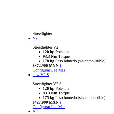
Streetfighter
V2
Streetfighter V2
120 hp
Potencia
93.3 Nm
Torque
178 kg
Peso húmedo (sin combustible)
$372,900 MXN
i
Configurar
Lee Mas
new
V2 S
Streetfighter V2 S
120 hp
Potencia
93.3 Nm
Torque
175 kg
Peso húmedo (sin combustible)
$427,900 MXN
i
Configurar
Lee Mas
V4