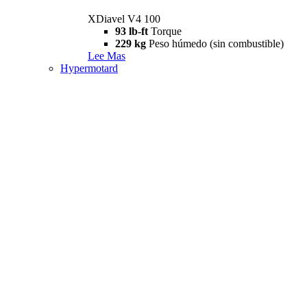
XDiavel V4 100
93 lb-ft
Torque
229 kg
Peso húmedo (sin combustible)
Lee Mas
Hypermotard