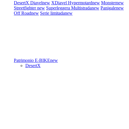
DesertX
Diavel
new
XDiavel
Hypermotard
new
Monster
new
Streetfighter
new
Superleggera
Multistrada
new
Panigale
new
Off Road
new
Serie limitada
new
Patrimonio
E-BIKE
new
DesertX