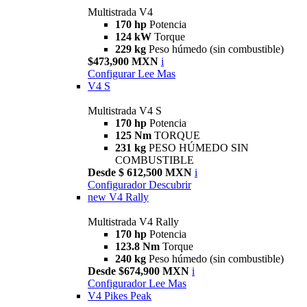
Multistrada V4
170 hp
Potencia
124 kW
Torque
229 kg
Peso húmedo (sin combustible)
$473,900 MXN
i
Configurar
Lee Mas
V4 S
Multistrada V4 S
170 hp
Potencia
125 Nm
TORQUE
231 kg
PESO HÚMEDO SIN
COMBUSTIBLE
Desde $ 612,500 MXN
i
Configurador
Descubrir
new
V4 Rally
Multistrada V4 Rally
170 hp
Potencia
123.8 Nm
Torque
240 kg
Peso húmedo (sin combustible)
Desde $674,900 MXN
i
Configurador
Lee Mas
V4 Pikes Peak