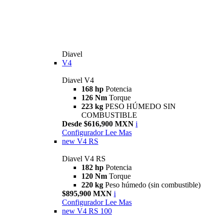
Diavel
V4
Diavel V4
168 hp
Potencia
126 Nm
Torque
223 kg
PESO HÚMEDO SIN
COMBUSTIBLE
Desde $616,900 MXN
i
Configurador
Lee Mas
new
V4 RS
Diavel V4 RS
182 hp
Potencia
120 Nm
Torque
220 kg
Peso húmedo (sin combustible)
$895,900 MXN
i
Configurador
Lee Mas
new
V4 RS 100