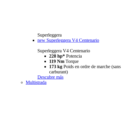
Superleggera
new
Superleggera V4 Centenario
Superleggera V4 Centenario
228 hp*
Potencia
119 Nm
Torque
173 kg
Poids en ordre de marche (sans
carburant)
Descubre más
Multistrada