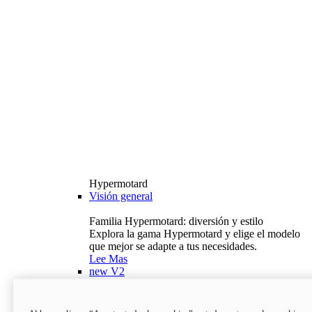
Hypermotard
Visión general
Familia Hypermotard: diversión y estilo
Explora la gama Hypermotard y elige el modelo
que mejor se adapte a tus necesidades.
Lee Mas
new
V2
Hypermotard V2
120,4 hp
Potencia