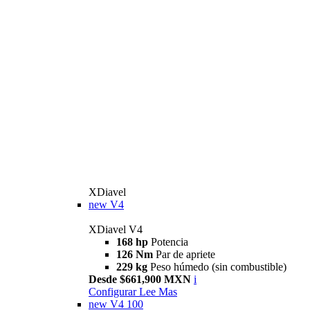
XDiavel
new
V4
XDiavel V4
168 hp
Potencia
126 Nm
Par de apriete
229 kg
Peso húmedo (sin combustible)
Desde $661,900 MXN
i
Configurar
Lee Mas
new
V4 100