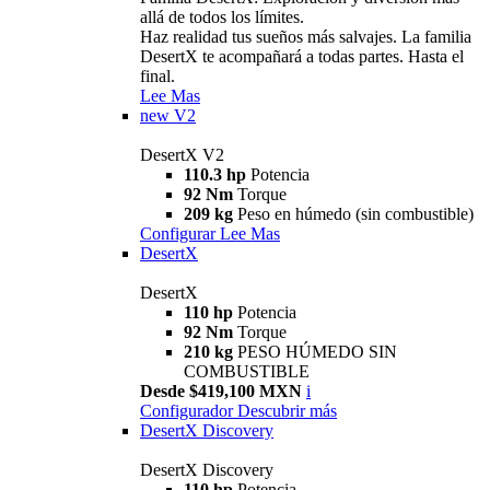
allá de todos los límites.
Haz realidad tus sueños más salvajes. La familia
DesertX te acompañará a todas partes. Hasta el
final.
Lee Mas
new
V2
DesertX V2
110.3 hp
Potencia
92 Nm
Torque
209 kg
Peso en húmedo (sin combustible)
Configurar
Lee Mas
DesertX
DesertX
110 hp
Potencia
92 Nm
Torque
210 kg
PESO HÚMEDO SIN
COMBUSTIBLE
Desde $419,100 MXN
i
Configurador
Descubrir más
DesertX Discovery
DesertX Discovery
110 hp
Potencia