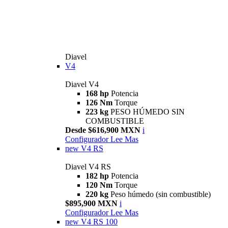
Diavel
V4
Diavel V4
168 hp
Potencia
126 Nm
Torque
223 kg
PESO HÚMEDO SIN
COMBUSTIBLE
Desde $616,900 MXN
i
Configurador
Lee Mas
new
V4 RS
Diavel V4 RS
182 hp
Potencia
120 Nm
Torque
220 kg
Peso húmedo (sin combustible)
$895,900 MXN
i
Configurador
Lee Mas
new
V4 RS 100