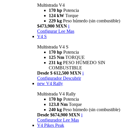
Multistrada V4
170 hp
Potencia
124 kW
Torque
229 kg
Peso húmedo (sin combustible)
$473,900 MXN
i
Configurar
Lee Mas
V4 S
Multistrada V4 S
170 hp
Potencia
125 Nm
TORQUE
231 kg
PESO HÚMEDO SIN
COMBUSTIBLE
Desde $ 612,500 MXN
i
Configurador
Descubrir
new
V4 Rally
Multistrada V4 Rally
170 hp
Potencia
123.8 Nm
Torque
240 kg
Peso húmedo (sin combustible)
Desde $674,900 MXN
i
Configurador
Lee Mas
V4 Pikes Peak