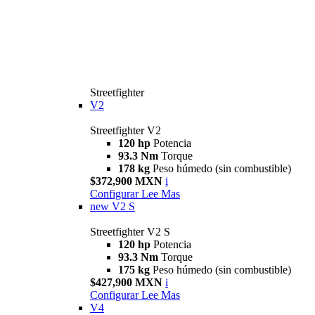
Streetfighter
V2
Streetfighter V2
120 hp
Potencia
93.3 Nm
Torque
178 kg
Peso húmedo (sin combustible)
$372,900 MXN
i
Configurar
Lee Mas
new
V2 S
Streetfighter V2 S
120 hp
Potencia
93.3 Nm
Torque
175 kg
Peso húmedo (sin combustible)
$427,900 MXN
i
Configurar
Lee Mas
V4