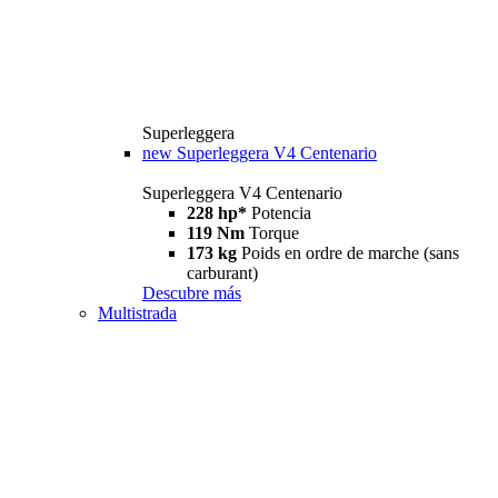
Superleggera
new
Superleggera V4 Centenario
Superleggera V4 Centenario
228 hp*
Potencia
119 Nm
Torque
173 kg
Poids en ordre de marche (sans
carburant)
Descubre más
Multistrada