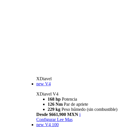
XDiavel
new
V4
XDiavel V4
168 hp
Potencia
126 Nm
Par de apriete
229 kg
Peso húmedo (sin combustible)
Desde $661,900 MXN
i
Configurar
Lee Mas
new
V4 100