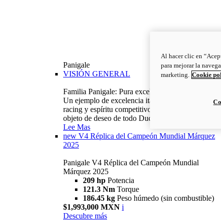
Al hacer clic en “Acep
Panigale
para mejorar la navega
VISIÓN GENERAL
marketing.
Cookie po
Familia Panigale: Pura excelencia italiana.
Un ejemplo de excelencia italiana, con ADN
Co
racing y espíritu competitivo: la Panigale es el
objeto de deseo de todo Ducatista.
Lee Mas
new
V4 Réplica del Campeón Mundial Márquez
2025
Panigale V4 Réplica del Campeón Mundial
Márquez 2025
209 hp
Potencia
121.3 Nm
Torque
186.45 kg
Peso húmedo (sin combustible)
$1,993,000 MXN
i
Descubre más