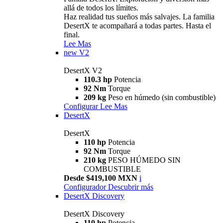
allá de todos los límites.
Haz realidad tus sueños más salvajes. La familia
DesertX te acompañará a todas partes. Hasta el
final.
Lee Mas
new
V2
DesertX V2
110.3 hp
Potencia
92 Nm
Torque
209 kg
Peso en húmedo (sin combustible)
Configurar
Lee Mas
DesertX
DesertX
110 hp
Potencia
92 Nm
Torque
210 kg
PESO HÚMEDO SIN
COMBUSTIBLE
Desde $419,100 MXN
i
Configurador
Descubrir más
DesertX Discovery
DesertX Discovery
110 hp
Potencia