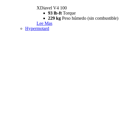
XDiavel V4 100
93 lb-ft
Torque
229 kg
Peso húmedo (sin combustible)
Lee Mas
Hypermotard