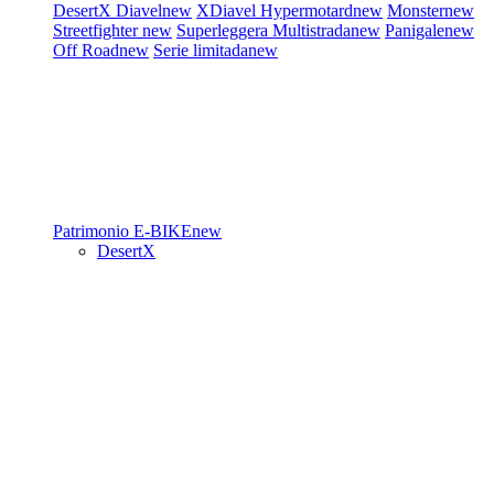
DesertX
Diavel
new
XDiavel
Hypermotard
new
Monster
new
Streetfighter
new
Superleggera
Multistrada
new
Panigale
new
Off Road
new
Serie limitada
new
Patrimonio
E-BIKE
new
DesertX