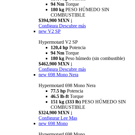
94 Nm
Torque
180 kg
PESO HÚMEDO SIN
COMBUSTIBLE
$394,900 MXN
i
Configura
Descubre más
new
V2 SP
Hypermotard V2 SP
120,4 hp
Potencia
94 Nm
Torque
180 kg
Peso húmedo (sin combustible)
$462,900 MXN
i
Configura
Descubre más
new
698 Mono Nera
Hypermotard 698 Mono Nera
77.5 hp
Potencia
46.5 lb-ft
Torque
151 kg (333 lb)
PESO HÚMEDO SIN
COMBUSTIBLE
$324,900 MXN
i
Configurar
Lee Mas
new
698 Mono
Hypermotard 698 Mono