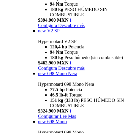
94 Nm
Torque
180 kg
PESO HÚMEDO SIN
COMBUSTIBLE
$394,900 MXN
i
Configura
Descubre más
new
V2 SP
Hypermotard V2 SP
120,4 hp
Potencia
94 Nm
Torque
180 kg
Peso húmedo (sin combustible)
$462,900 MXN
i
Configura
Descubre más
new
698 Mono Nera
Hypermotard 698 Mono Nera
77.5 hp
Potencia
46.5 lb-ft
Torque
151 kg (333 lb)
PESO HÚMEDO SIN
COMBUSTIBLE
$324,900 MXN
i
Configurar
Lee Mas
new
698 Mono
Hypermotard 698 Mono