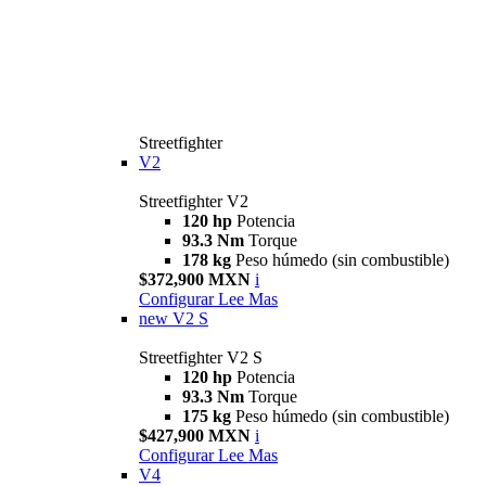
Streetfighter
V2
Streetfighter V2
120 hp
Potencia
93.3 Nm
Torque
178 kg
Peso húmedo (sin combustible)
$372,900 MXN
i
Configurar
Lee Mas
new
V2 S
Streetfighter V2 S
120 hp
Potencia
93.3 Nm
Torque
175 kg
Peso húmedo (sin combustible)
$427,900 MXN
i
Configurar
Lee Mas
V4