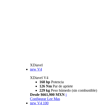
XDiavel
new
V4
XDiavel V4
168 hp
Potencia
126 Nm
Par de apriete
229 kg
Peso húmedo (sin combustible)
Desde $661,900 MXN
i
Configurar
Lee Mas
new
V4 100