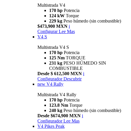
Multistrada V4
170 hp
Potencia
124 kW
Torque
229 kg
Peso húmedo (sin combustible)
$473,900 MXN
i
Configurar
Lee Mas
V4 S
Multistrada V4 S
170 hp
Potencia
125 Nm
TORQUE
231 kg
PESO HÚMEDO SIN
COMBUSTIBLE
Desde $ 612,500 MXN
i
Configurador
Descubrir
new
V4 Rally
Multistrada V4 Rally
170 hp
Potencia
123.8 Nm
Torque
240 kg
Peso húmedo (sin combustible)
Desde $674,900 MXN
i
Configurador
Lee Mas
V4 Pikes Peak