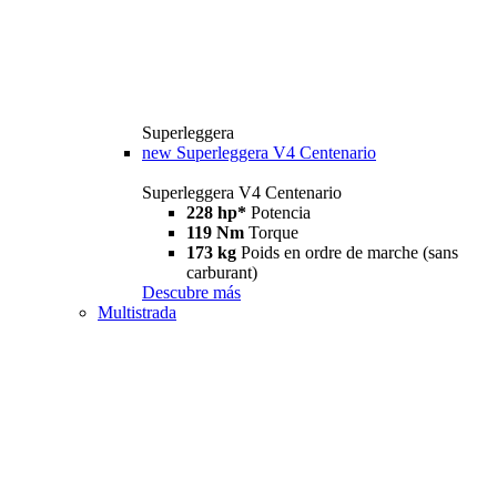
Superleggera
new
Superleggera V4 Centenario
Superleggera V4 Centenario
228 hp*
Potencia
119 Nm
Torque
173 kg
Poids en ordre de marche (sans
carburant)
Descubre más
Multistrada