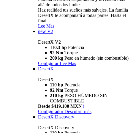
allá de todos los límites.
Haz realidad tus sueños más salvajes. La familia
DesertX te acompañará a todas partes. Hasta el
final.
Lee Mas
new
V2
DesertX V2
110.3 hp
Potencia
92 Nm
Torque
209 kg
Peso en húmedo (sin combustible)
Configurar
Lee Mas
DesertX
DesertX
110 hp
Potencia
92 Nm
Torque
210 kg
PESO HÚMEDO SIN
COMBUSTIBLE
Desde $419,100 MXN
i
Configurador
Descubrir más
DesertX Discovery
DesertX Discovery
110 hp
Potencia