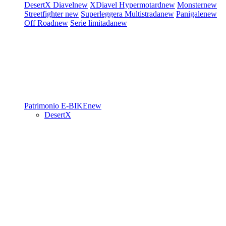
DesertX
Diavel
new
XDiavel
Hypermotard
new
Monster
new
Streetfighter
new
Superleggera
Multistrada
new
Panigale
new
Off Road
new
Serie limitada
new
Patrimonio
E-BIKE
new
DesertX