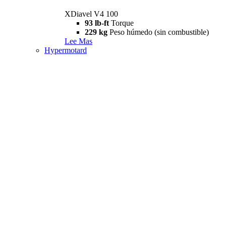
XDiavel V4 100
93 lb-ft
Torque
229 kg
Peso húmedo (sin combustible)
Lee Mas
Hypermotard