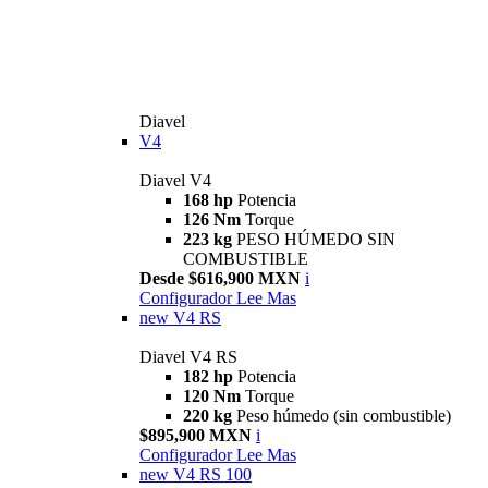
Diavel
V4
Diavel V4
168 hp
Potencia
126 Nm
Torque
223 kg
PESO HÚMEDO SIN
COMBUSTIBLE
Desde $616,900 MXN
i
Configurador
Lee Mas
new
V4 RS
Diavel V4 RS
182 hp
Potencia
120 Nm
Torque
220 kg
Peso húmedo (sin combustible)
$895,900 MXN
i
Configurador
Lee Mas
new
V4 RS 100