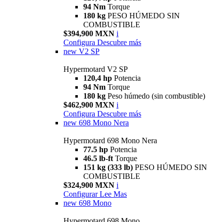
94 Nm
Torque
180 kg
PESO HÚMEDO SIN
COMBUSTIBLE
$394,900 MXN
i
Configura
Descubre más
new
V2 SP
Hypermotard V2 SP
120,4 hp
Potencia
94 Nm
Torque
180 kg
Peso húmedo (sin combustible)
$462,900 MXN
i
Configura
Descubre más
new
698 Mono Nera
Hypermotard 698 Mono Nera
77.5 hp
Potencia
46.5 lb-ft
Torque
151 kg (333 lb)
PESO HÚMEDO SIN
COMBUSTIBLE
$324,900 MXN
i
Configurar
Lee Mas
new
698 Mono
Hypermotard 698 Mono