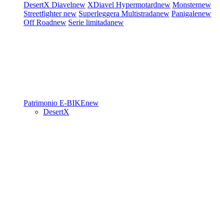
DesertX
Diavel
new
XDiavel
Hypermotard
new
Monster
new
Streetfighter
new
Superleggera
Multistrada
new
Panigale
new
Off Road
new
Serie limitada
new
Patrimonio
E-BIKE
new
DesertX