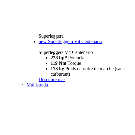
Superleggera
new
Superleggera V4 Centenario
Superleggera V4 Centenario
228 hp*
Potencia
119 Nm
Torque
173 kg
Poids en ordre de marche (sans
carburant)
Descubre más
Multistrada