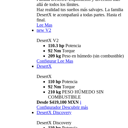
allá de todos los límites.
Haz realidad tus sueños más salvajes. La familia
DesertX te acompañará a todas partes. Hasta el
final.
Lee Mas
new
V2
DesertX V2
110.3 hp
Potencia
92 Nm
Torque
209 kg
Peso en húmedo (sin combustible)
Configurar
Lee Mas
DesertX
DesertX
110 hp
Potencia
92 Nm
Torque
210 kg
PESO HÚMEDO SIN
COMBUSTIBLE
Desde $419,100 MXN
i
Configurador
Descubrir más
DesertX Discovery
DesertX Discovery
110 hp
Potencia