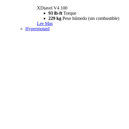
XDiavel V4 100
93 lb-ft
Torque
229 kg
Peso húmedo (sin combustible)
Lee Mas
Hypermotard