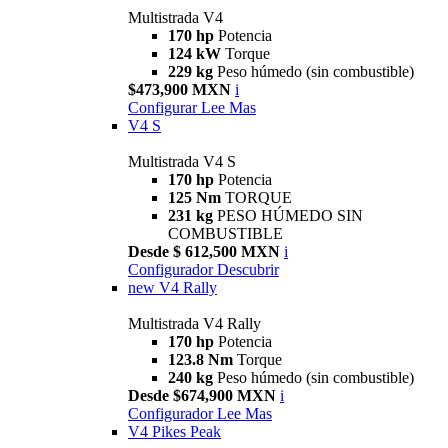
Multistrada V4
170 hp
Potencia
124 kW
Torque
229 kg
Peso húmedo (sin combustible)
$473,900 MXN
i
Configurar
Lee Mas
V4 S
Multistrada V4 S
170 hp
Potencia
125 Nm
TORQUE
231 kg
PESO HÚMEDO SIN
COMBUSTIBLE
Desde $ 612,500 MXN
i
Configurador
Descubrir
new
V4 Rally
Multistrada V4 Rally
170 hp
Potencia
123.8 Nm
Torque
240 kg
Peso húmedo (sin combustible)
Desde $674,900 MXN
i
Configurador
Lee Mas
V4 Pikes Peak