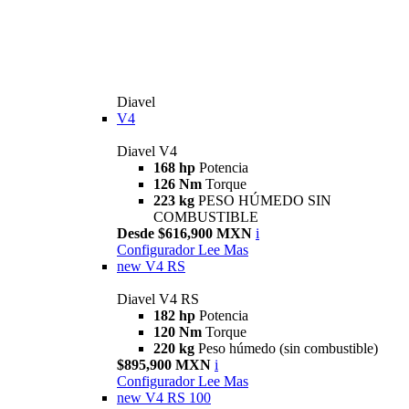
Diavel
V4
Diavel V4
168 hp
Potencia
126 Nm
Torque
223 kg
PESO HÚMEDO SIN
COMBUSTIBLE
Desde $616,900 MXN
i
Configurador
Lee Mas
new
V4 RS
Diavel V4 RS
182 hp
Potencia
120 Nm
Torque
220 kg
Peso húmedo (sin combustible)
$895,900 MXN
i
Configurador
Lee Mas
new
V4 RS 100