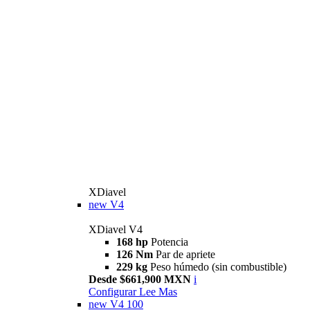
XDiavel
new
V4
XDiavel V4
168 hp
Potencia
126 Nm
Par de apriete
229 kg
Peso húmedo (sin combustible)
Desde $661,900 MXN
i
Configurar
Lee Mas
new
V4 100