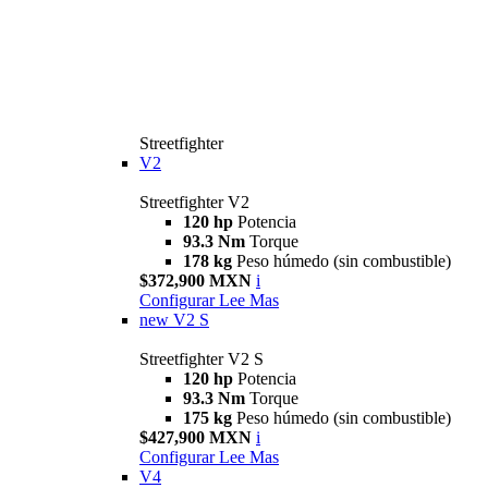
Streetfighter
V2
Streetfighter V2
120 hp
Potencia
93.3 Nm
Torque
178 kg
Peso húmedo (sin combustible)
$372,900 MXN
i
Configurar
Lee Mas
new
V2 S
Streetfighter V2 S
120 hp
Potencia
93.3 Nm
Torque
175 kg
Peso húmedo (sin combustible)
$427,900 MXN
i
Configurar
Lee Mas
V4