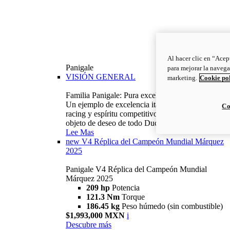
Al hacer clic en “Acep
Panigale
para mejorar la navega
VISIÓN GENERAL
marketing.
Cookie po
Familia Panigale: Pura excelencia italiana.
Un ejemplo de excelencia italiana, con ADN
Co
racing y espíritu competitivo: la Panigale es el
objeto de deseo de todo Ducatista.
Lee Mas
new
V4 Réplica del Campeón Mundial Márquez
2025
Panigale V4 Réplica del Campeón Mundial
Márquez 2025
209 hp
Potencia
121.3 Nm
Torque
186.45 kg
Peso húmedo (sin combustible)
$1,993,000 MXN
i
Descubre más