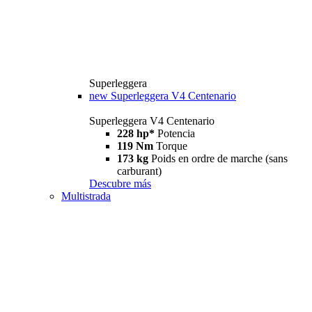
Superleggera
new
Superleggera V4 Centenario
Superleggera V4 Centenario
228 hp*
Potencia
119 Nm
Torque
173 kg
Poids en ordre de marche (sans
carburant)
Descubre más
Multistrada