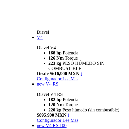
Diavel
V4
Diavel V4
168 hp
Potencia
126 Nm
Torque
223 kg
PESO HÚMEDO SIN
COMBUSTIBLE
Desde $616,900 MXN
i
Configurador
Lee Mas
new
V4 RS
Diavel V4 RS
182 hp
Potencia
120 Nm
Torque
220 kg
Peso húmedo (sin combustible)
$895,900 MXN
i
Configurador
Lee Mas
new
V4 RS 100