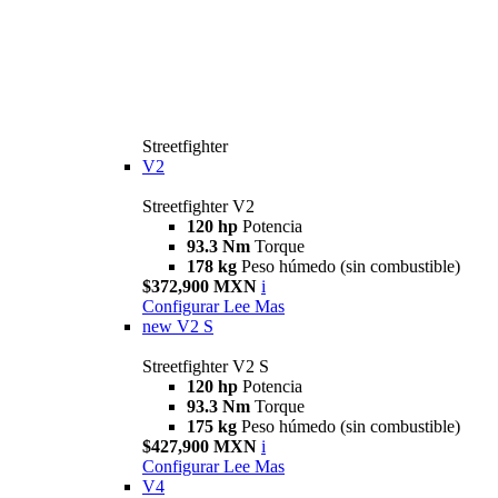
Streetfighter
V2
Streetfighter V2
120 hp
Potencia
93.3 Nm
Torque
178 kg
Peso húmedo (sin combustible)
$372,900 MXN
i
Configurar
Lee Mas
new
V2 S
Streetfighter V2 S
120 hp
Potencia
93.3 Nm
Torque
175 kg
Peso húmedo (sin combustible)
$427,900 MXN
i
Configurar
Lee Mas
V4