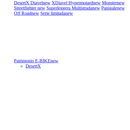
DesertX
Diavel
new
XDiavel
Hypermotard
new
Monster
new
Streetfighter
new
Superleggera
Multistrada
new
Panigale
new
Off Road
new
Serie limitada
new
Patrimonio
E-BIKE
new
DesertX