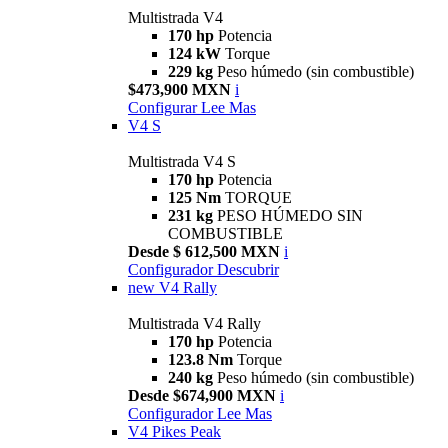
Multistrada V4
170 hp
Potencia
124 kW
Torque
229 kg
Peso húmedo (sin combustible)
$473,900 MXN
i
Configurar
Lee Mas
V4 S
Multistrada V4 S
170 hp
Potencia
125 Nm
TORQUE
231 kg
PESO HÚMEDO SIN
COMBUSTIBLE
Desde $ 612,500 MXN
i
Configurador
Descubrir
new
V4 Rally
Multistrada V4 Rally
170 hp
Potencia
123.8 Nm
Torque
240 kg
Peso húmedo (sin combustible)
Desde $674,900 MXN
i
Configurador
Lee Mas
V4 Pikes Peak