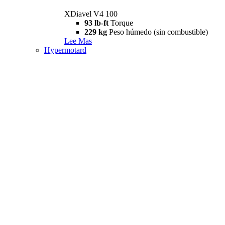
XDiavel V4 100
93 lb-ft
Torque
229 kg
Peso húmedo (sin combustible)
Lee Mas
Hypermotard