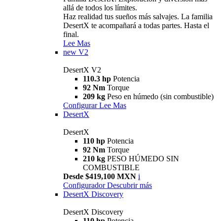
allá de todos los límites.
Haz realidad tus sueños más salvajes. La familia
DesertX te acompañará a todas partes. Hasta el
final.
Lee Mas
new
V2
DesertX V2
110.3 hp
Potencia
92 Nm
Torque
209 kg
Peso en húmedo (sin combustible)
Configurar
Lee Mas
DesertX
DesertX
110 hp
Potencia
92 Nm
Torque
210 kg
PESO HÚMEDO SIN
COMBUSTIBLE
Desde $419,100 MXN
i
Configurador
Descubrir más
DesertX Discovery
DesertX Discovery
110 hp
Potencia