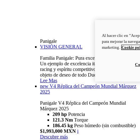
Al hacer clic en “Acep
Panigale
para mejorar la navega
VISIÓN GENERAL
marketing.
Cookie po
Familia Panigale: Pura excelencia italiana.
Un ejemplo de excelencia italiana, con ADN
Co
racing y espíritu competitivo: la Panigale es el
objeto de deseo de todo Ducatista.
Lee Mas
new
V4 Réplica del Campeón Mundial Márquez
2025
Panigale V4 Réplica del Campeón Mundial
Márquez 2025
209 hp
Potencia
121.3 Nm
Torque
186.45 kg
Peso húmedo (sin combustible)
$1,993,000 MXN
i
Descubre más