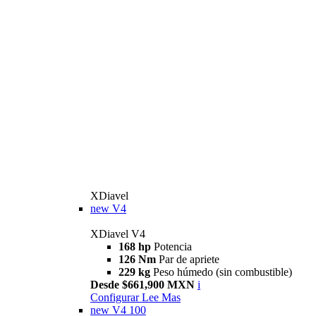
XDiavel
new
V4
XDiavel V4
168 hp
Potencia
126 Nm
Par de apriete
229 kg
Peso húmedo (sin combustible)
Desde $661,900 MXN
i
Configurar
Lee Mas
new
V4 100