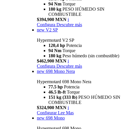
94 Nm
Torque
180 kg
PESO HÚMEDO SIN
COMBUSTIBLE
$394,900 MXN
i
Configura
Descubre más
new
V2 SP
Hypermotard V2 SP
120,4 hp
Potencia
94 Nm
Torque
180 kg
Peso húmedo (sin combustible)
$462,900 MXN
i
Configura
Descubre más
new
698 Mono Nera
Hypermotard 698 Mono Nera
77.5 hp
Potencia
46.5 lb-ft
Torque
151 kg (333 lb)
PESO HÚMEDO SIN
COMBUSTIBLE
$324,900 MXN
i
Configurar
Lee Mas
new
698 Mono
Hypermotard 698 Mono