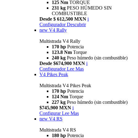
125 Nm
TORQUE
231 kg
PESO HÚMEDO SIN
COMBUSTIBLE
Desde $ 612,500 MXN
i
Configurador
Descubrir
new
V4 Rally
Multistrada V4 Rally
170 hp
Potencia
123.8 Nm
Torque
240 kg
Peso húmedo (sin combustible)
Desde $674,900 MXN
i
Configurador
Lee Mas
V4 Pikes Peak
Multistrada V4 Pikes Peak
170 hp
Potencia
124 Nm
Torque
227 kg
Peso húmedo (sin combustible)
$745,900 MXN
i
Configurar
Lee Mas
new
V4 RS
Multistrada V4 RS
180 hp
Potencia