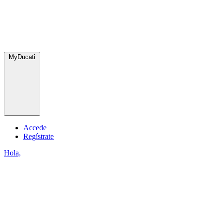
MyDucati
Accede
Regístrate
Hola,