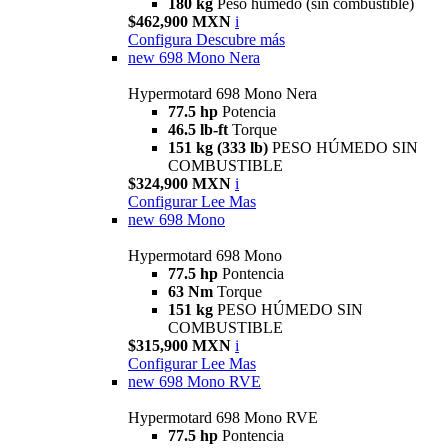
180 kg
Peso húmedo (sin combustible)
$462,900 MXN
i
Configura
Descubre más
new
698 Mono Nera
Hypermotard 698 Mono Nera
77.5 hp
Potencia
46.5 lb-ft
Torque
151 kg (333 lb)
PESO HÚMEDO SIN
COMBUSTIBLE
$324,900 MXN
i
Configurar
Lee Mas
new
698 Mono
Hypermotard 698 Mono
77.5 hp
Pontencia
63 Nm
Torque
151 kg
PESO HÚMEDO SIN
COMBUSTIBLE
$315,900 MXN
i
Configurar
Lee Mas
new
698 Mono RVE
Hypermotard 698 Mono RVE
77.5 hp
Pontencia