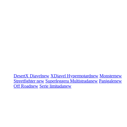
DesertX
Diavel
new
XDiavel
Hypermotard
new
Monster
new
Streetfighter
new
Superleggera
Multistrada
new
Panigale
new
Off Road
new
Serie limitada
new