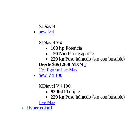
XDiavel
new
V4
XDiavel V4
168 hp
Potencia
126 Nm
Par de apriete
229 kg
Peso húmedo (sin combustible)
Desde $661,900 MXN
i
Configurar
Lee Mas
new
V4 100
XDiavel V4 100
93 lb-ft
Torque
229 kg
Peso húmedo (sin combustible)
Lee Mas
Hypermotard