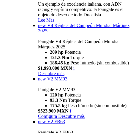
Un ejemplo de excelencia italiana, con ADN
racing y espíritu competitivo: la Panigale es el
objeto de deseo de todo Ducatista.
Lee Mas
new
V4 Réplica del Campeón Mundial Márquez
2025
Panigale V4 Réplica del Campeón Mundial
Márquez 2025
209 hp
Potencia
121.3 Nm
Torque
186.45 kg
Peso húmedo (sin combustible)
$1,993,000 MXN
i
Descubre más
new
V2 MM93
Panigale V2 MM93
120 hp
Potencia
93.3 Nm
Torque
175.5 kg
Peso húmedo (sin combustible)
$523,900 MXN
i
Configura
Descubre más
new
V2 FB63
Panigale V2 FB63