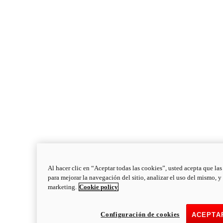
Al hacer clic en “Aceptar todas las cookies”, usted acepta que la
para mejorar la navegación del sitio, analizar el uso del mismo, y
marketing.
Cookie policy
Monster
new
Monster
Configuración de cookies
ACEPTA
Monster