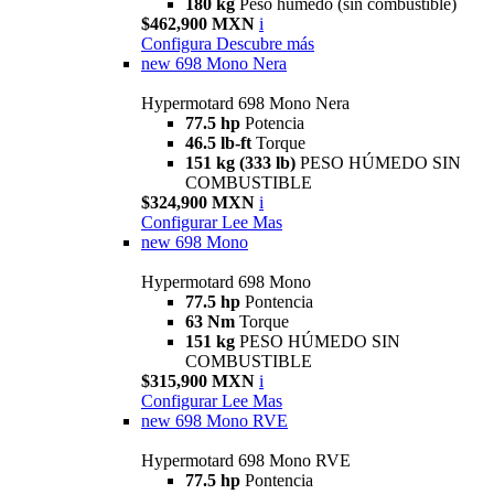
180 kg
Peso húmedo (sin combustible)
$462,900 MXN
i
Configura
Descubre más
new
698 Mono Nera
Hypermotard 698 Mono Nera
77.5 hp
Potencia
46.5 lb-ft
Torque
151 kg (333 lb)
PESO HÚMEDO SIN
COMBUSTIBLE
$324,900 MXN
i
Configurar
Lee Mas
new
698 Mono
Hypermotard 698 Mono
77.5 hp
Pontencia
63 Nm
Torque
151 kg
PESO HÚMEDO SIN
COMBUSTIBLE
$315,900 MXN
i
Configurar
Lee Mas
new
698 Mono RVE
Hypermotard 698 Mono RVE
77.5 hp
Pontencia