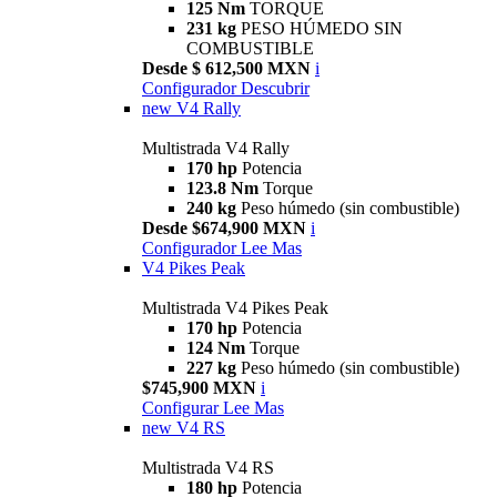
125 Nm
TORQUE
231 kg
PESO HÚMEDO SIN
COMBUSTIBLE
Desde $ 612,500 MXN
i
Configurador
Descubrir
new
V4 Rally
Multistrada V4 Rally
170 hp
Potencia
123.8 Nm
Torque
240 kg
Peso húmedo (sin combustible)
Desde $674,900 MXN
i
Configurador
Lee Mas
V4 Pikes Peak
Multistrada V4 Pikes Peak
170 hp
Potencia
124 Nm
Torque
227 kg
Peso húmedo (sin combustible)
$745,900 MXN
i
Configurar
Lee Mas
new
V4 RS
Multistrada V4 RS
180 hp
Potencia