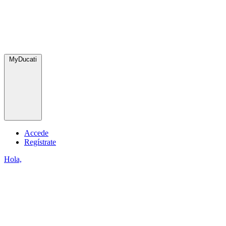
MyDucati
Accede
Regístrate
Hola,