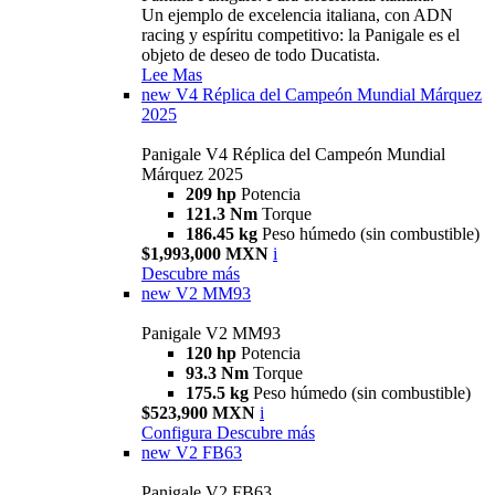
Un ejemplo de excelencia italiana, con ADN
racing y espíritu competitivo: la Panigale es el
objeto de deseo de todo Ducatista.
Lee Mas
new
V4 Réplica del Campeón Mundial Márquez
2025
Panigale V4 Réplica del Campeón Mundial
Márquez 2025
209 hp
Potencia
121.3 Nm
Torque
186.45 kg
Peso húmedo (sin combustible)
$1,993,000 MXN
i
Descubre más
new
V2 MM93
Panigale V2 MM93
120 hp
Potencia
93.3 Nm
Torque
175.5 kg
Peso húmedo (sin combustible)
$523,900 MXN
i
Configura
Descubre más
new
V2 FB63
Panigale V2 FB63