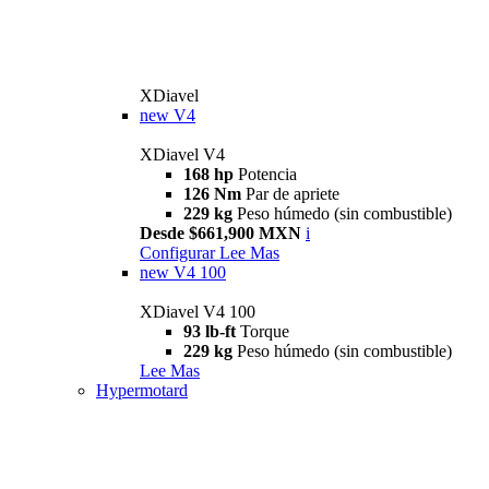
XDiavel
new
V4
XDiavel V4
168 hp
Potencia
126 Nm
Par de apriete
229 kg
Peso húmedo (sin combustible)
Desde $661,900 MXN
i
Configurar
Lee Mas
new
V4 100
XDiavel V4 100
93 lb-ft
Torque
229 kg
Peso húmedo (sin combustible)
Lee Mas
Hypermotard