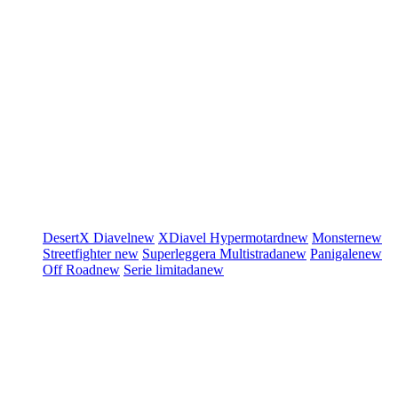
DesertX
Diavel
new
XDiavel
Hypermotard
new
Monster
new
Streetfighter
new
Superleggera
Multistrada
new
Panigale
new
Off Road
new
Serie limitada
new