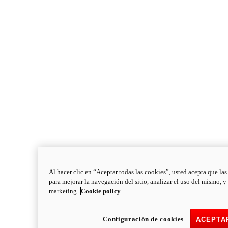
Al hacer clic en “Aceptar todas las cookies”, usted acepta que la
para mejorar la navegación del sitio, analizar el uso del mismo, y
marketing.
Cookie policy
Monster
new
Monster
Configuración de cookies
ACEPTA
Monster