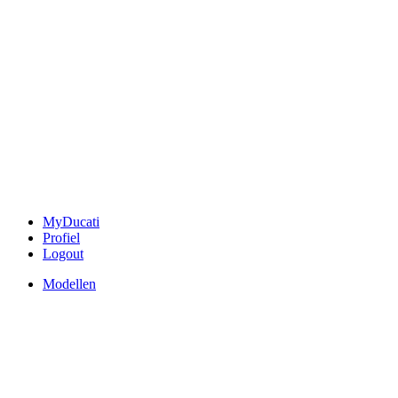
MyDucati
Profiel
Logout
Modellen