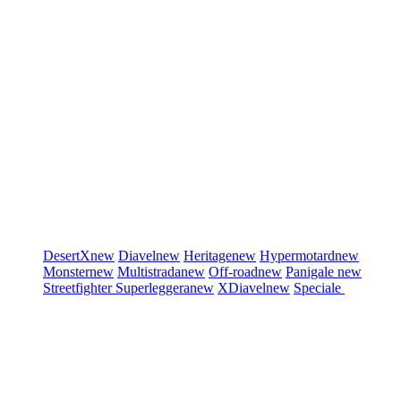
DesertX
new
Diavel
new
Heritage
new
Hypermotard
new
Monster
new
Multistrada
new
Off-road
new
Panigale
new
Streetfighter
Superleggera
new
XDiavel
new
Speciale