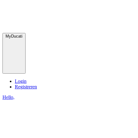
MyDucati
Login
Registreren
Hello,