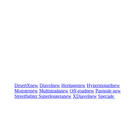
DesertX
new
Diavel
new
Heritage
new
Hypermotard
new
Monster
new
Multistrada
new
Off-road
new
Panigale
new
Streetfighter
Superleggera
new
XDiavel
new
Speciale