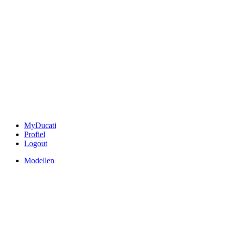
MyDucati
Profiel
Logout
Modellen