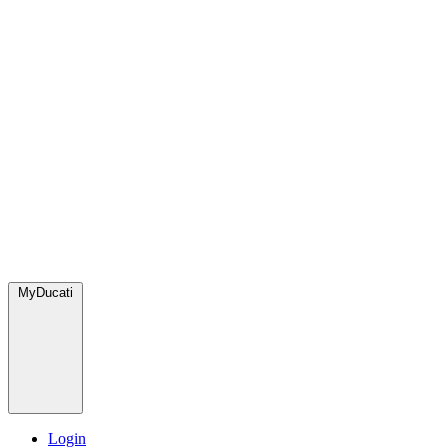
MyDucati
Login