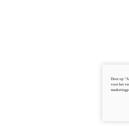
Door op “Al
voor het ve
marketingp