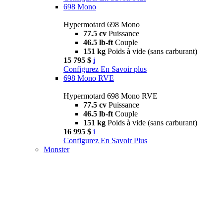
698 Mono
Hypermotard 698 Mono
77.5 cv
Puissance
46.5 lb-ft
Couple
151 kg
Poids à vide (sans carburant)
15 795 $
i
Configurez
En Savoir plus
698 Mono RVE
Hypermotard 698 Mono RVE
77.5 cv
Puissance
46.5 lb-ft
Couple
151 kg
Poids à vide (sans carburant)
16 995 $
i
Configurez
En Savoir Plus
Monster