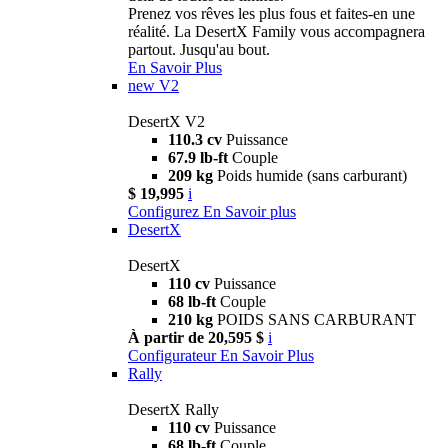
Prenez vos rêves les plus fous et faites-en une
réalité. La DesertX Family vous accompagnera
partout. Jusqu'au bout.
En Savoir Plus
new
V2
DesertX V2
110.3 cv
Puissance
67.9 lb-ft
Couple
209 kg
Poids humide (sans carburant)
$ 19,995
i
Configurez
En Savoir plus
DesertX
DesertX
110 cv
Puissance
68 lb-ft
Couple
210 kg
POIDS SANS CARBURANT
À partir de 20,595 $
i
Configurateur
En Savoir Plus
Rally
DesertX Rally
110 cv
Puissance
68 lb-ft
Couple