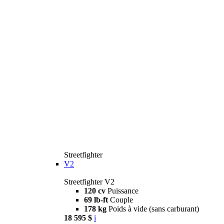
Streetfighter
V2
Streetfighter V2
120 cv
Puissance
69 lb-ft
Couple
178 kg
Poids à vide (sans carburant)
18 595 $
i