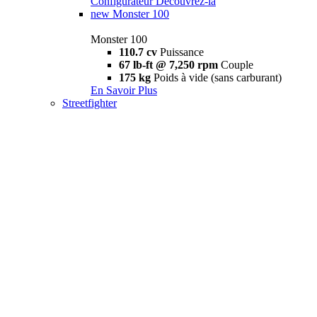
Configurateur
Découvrez-la
new
Monster 100
Monster 100
110.7 cv
Puissance
67 lb-ft @ 7,250 rpm
Couple
175 kg
Poids à vide (sans carburant)
En Savoir Plus
Streetfighter