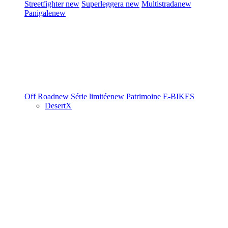
Streetfighter
new
Superleggera
new
Multistrada
new
Panigale
new
Off Road
new
Série limitée
new
Patrimoine
E-BIKES
DesertX