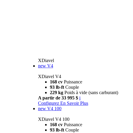
XDiavel
new
V4
XDiavel V4
168 cv
Puissance
93 lb-ft
Couple
229 kg
Poids à vide (sans carburant)
A partir de 33 995 $
i
Configurez
En Savoir Plus
new
V4 100
XDiavel V4 100
168 cv
Puissance
93 lb-ft
Couple