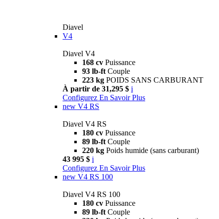
Diavel
V4
Diavel V4
168 cv
Puissance
93 lb-ft
Couple
223 kg
POIDS SANS CARBURANT
À partir de 31,295 $
i
Configurez
En Savoir Plus
new
V4 RS
Diavel V4 RS
180 cv
Puissance
89 lb-ft
Couple
220 kg
Poids humide (sans carburant)
43 995 $
i
Configurez
En Savoir Plus
new
V4 RS 100
Diavel V4 RS 100
180 cv
Puissance
89 lb-ft
Couple