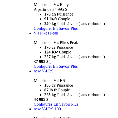
Multistrada V4 Rally
A partir de 34 995 $
170 ch
Puissance
91 lb-ft
Couple
240 kg
Poids à vide (sans carburant)
Configurer
En Savoir Plus
V4 Pikes Peak
Multistrada V4 Pikes Peak
170 cv
Puissance
124 Kw
Couple
227 kg
Poids à vide (sans carburant)
37 995 $
i
Configurer
En Savoir Plus
new
V4 RS
Multistrada V4 RS
180 cv
Puissance
87 lb ft
Couple
225 kg
Poids à vide (sans carburant)
43 995 $
i
Configurez
En Savoir Plus
new
V4 RS 100