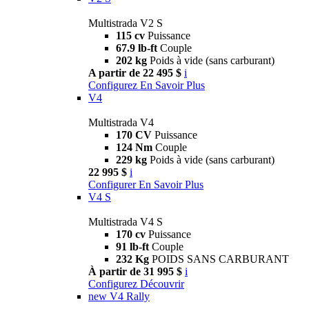
Multistrada V2 S
115 cv
Puissance
67.9 lb-ft
Couple
202 kg
Poids à vide (sans carburant)
A partir de 22 495 $
i
Configurez
En Savoir Plus
V4
Multistrada V4
170 CV
Puissance
124 Nm
Couple
229 kg
Poids à vide (sans carburant)
22 995 $
i
Configurer
En Savoir Plus
V4 S
Multistrada V4 S
170 cv
Puissance
91 lb-ft
Couple
232 Kg
POIDS SANS CARBURANT
À partir de 31 995 $
i
Configurez
Découvrir
new
V4 Rally