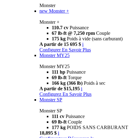
Monster
new
Monster +
Monster +
110.7 cv
Puissance
67 lb-ft @ 7,250 rpm
Couple
175 kg
Poids à vide (sans carburant)
A partir de 15 695 $
i
Configurer
En Savoir Plus
Monster MY25
Monster MY25
111 hp
Puissance
69 lb-ft
Torque
166 kg (366 lb)
Poids à sec
A partir de $15,195
i
Configurez
En Savoir Plus
Monster SP
Monster SP
111 cv
Puissance
69 lb-ft
Couple
177 kg
POIDS SANS CARBURANT
18,895 $
i