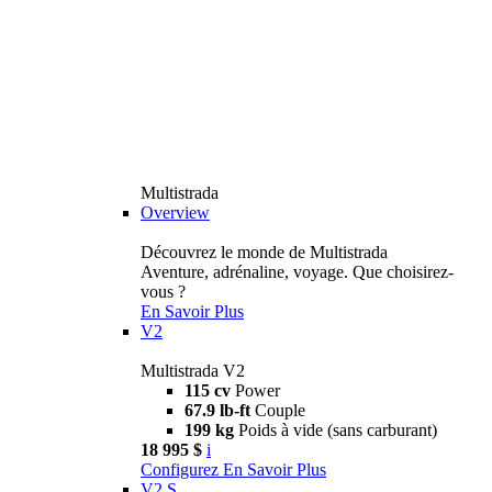
Multistrada
Overview
Découvrez le monde de Multistrada
Aventure, adrénaline, voyage. Que choisirez-
vous ?
En Savoir Plus
V2
Multistrada V2
115 cv
Power
67.9 lb-ft
Couple
199 kg
Poids à vide (sans carburant)
18 995 $
i
Configurez
En Savoir Plus
V2 S