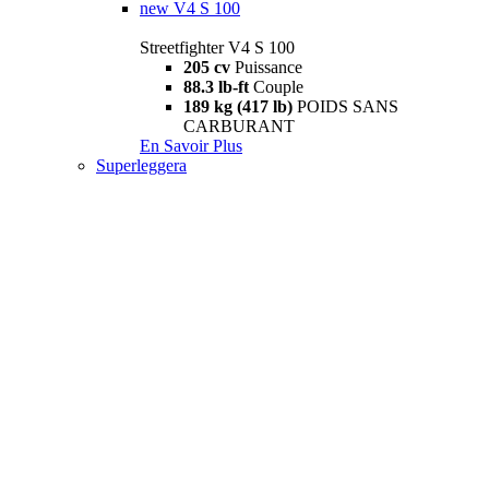
new
V4 S 100
Streetfighter V4 S 100
205 cv
Puissance
88.3 lb-ft
Couple
189 kg (417 lb)
POIDS SANS
CARBURANT
En Savoir Plus
Superleggera