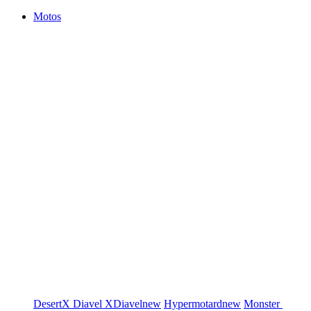
Motos
DesertX
Diavel
XDiavel
new
Hypermotard
new
Monster