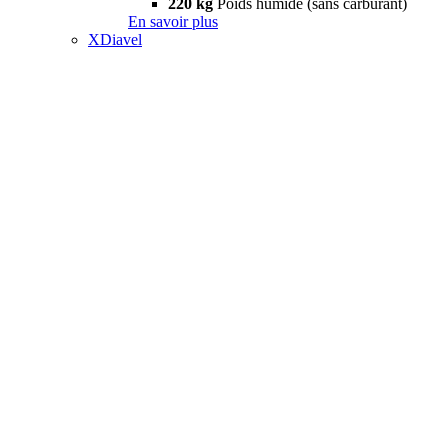
220 kg
Poids humide (sans carburant)
En savoir plus
XDiavel