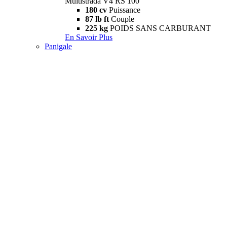
Multistrada V4 RS 100
180 cv
Puissance
87 lb ft
Couple
225 kg
POIDS SANS CARBURANT
En Savoir Plus
Panigale