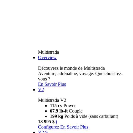
Multistrada
Overview
Découvrez le monde de Multistrada
Aventure, adrénaline, voyage. Que choisirez-
vous ?
En Savoir Plus
V2
Multistrada V2
115 cv
Power
67.9 lb-ft
Couple
199 kg
Poids à vide (sans carburant)
18 995 $
i
Configurez
En Savoir Plus
V2 S