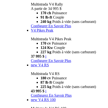
Multistrada V4 Rally
A partir de 34 995 $
170 ch
Puissance
91 lb-ft
Couple
240 kg
Poids à vide (sans carburant)
Configurer
En Savoir Plus
V4 Pikes Peak
Multistrada V4 Pikes Peak
170 cv
Puissance
124 Kw
Couple
227 kg
Poids à vide (sans carburant)
37 995 $
i
Configurer
En Savoir Plus
new
V4 RS
Multistrada V4 RS
180 cv
Puissance
87 lb ft
Couple
225 kg
Poids à vide (sans carburant)
43 995 $
i
Configurez
En Savoir Plus
new
V4 RS 100