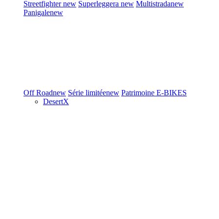
Streetfighter
new
Superleggera
new
Multistrada
new
Panigale
new
Off Road
new
Série limitée
new
Patrimoine
E-BIKES
DesertX