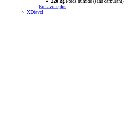
220 kg
Poids humide (sans carburant)
En savoir plus
XDiavel