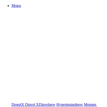
Motos
DesertX
Diavel
XDiavel
new
Hypermotard
new
Monster