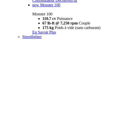
Configurateur
Découvrez-la
new
Monster 100
Monster 100
110.7 cv
Puissance
67 lb-ft @ 7,250 rpm
Couple
175 kg
Poids à vide (sans carburant)
En Savoir Plus
Streetfighter