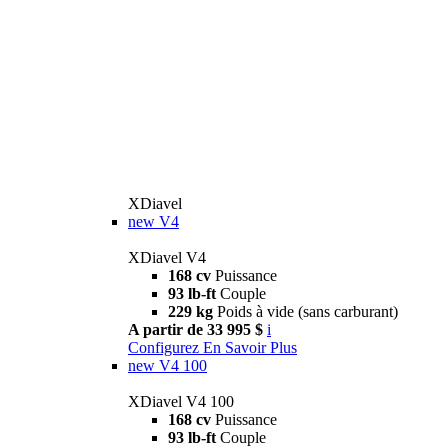
XDiavel
new
V4
XDiavel V4
168 cv
Puissance
93 lb-ft
Couple
229 kg
Poids à vide (sans carburant)
A partir de 33 995 $
i
Configurez
En Savoir Plus
new
V4 100
XDiavel V4 100
168 cv
Puissance
93 lb-ft
Couple