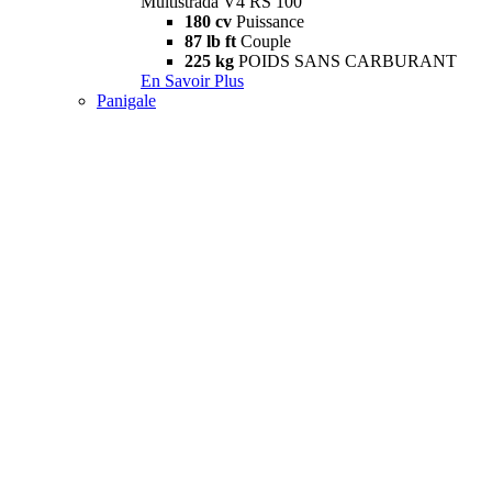
Multistrada V4 RS 100
180 cv
Puissance
87 lb ft
Couple
225 kg
POIDS SANS CARBURANT
En Savoir Plus
Panigale