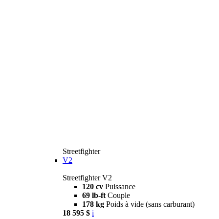
Streetfighter
V2
Streetfighter V2
120 cv
Puissance
69 lb-ft
Couple
178 kg
Poids à vide (sans carburant)
18 595 $
i