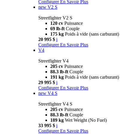
Configurer
En Savoir Plus
new
V2 S
Streetfighter V2 S
120 cv
Puissance
69 lb-ft
Couple
175 kg
Poids à vide (sans carburant)
20 995 $
i
Configurer
En Savoir Plus
V4
Streetfighter V4
205 cv
Puissance
88.3 lb-ft
Couple
191 kg
Poids à vide (sans carburant)
29 995 $
i
Configurer
En Savoir Plus
new
V4 S
Streetfighter V4 S
205 cv
Puissance
88.3 lb-ft
Couple
189 kg
Wet Weight (No Fuel)
33 995 $
i
Configurer
En Savoir Plus