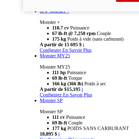
Monster
new
Monster +
Monster +
110.7 cv
Puissance
67 lb-ft @ 7,250 rpm
Couple
175 kg
Poids à vide (sans carburant)
A partir de 15 695 $
i
Configurer
En Savoir Plus
Monster MY25
Monster MY25
111 hp
Puissance
69 lb-ft
Torque
166 kg (366 lb)
Poids à sec
A partir de $15,195
i
Configurez
En Savoir Plus
Monster SP
Monster SP
111 cv
Puissance
69 lb-ft
Couple
177 kg
POIDS SANS CARBURANT
18,895 $
i