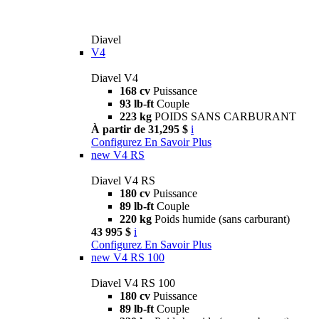
Diavel
V4
Diavel V4
168 cv
Puissance
93 lb-ft
Couple
223 kg
POIDS SANS CARBURANT
À partir de 31,295 $
i
Configurez
En Savoir Plus
new
V4 RS
Diavel V4 RS
180 cv
Puissance
89 lb-ft
Couple
220 kg
Poids humide (sans carburant)
43 995 $
i
Configurez
En Savoir Plus
new
V4 RS 100
Diavel V4 RS 100
180 cv
Puissance
89 lb-ft
Couple