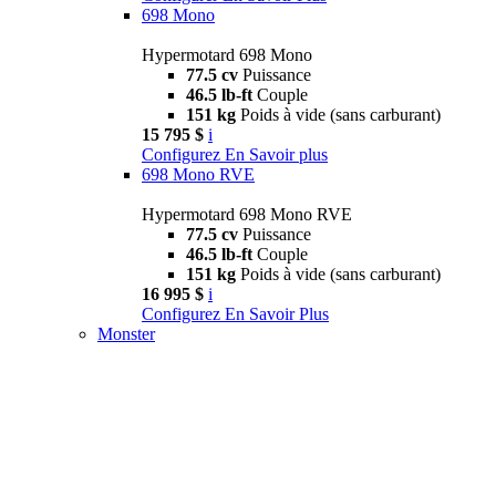
698 Mono
Hypermotard 698 Mono
77.5 cv
Puissance
46.5 lb-ft
Couple
151 kg
Poids à vide (sans carburant)
15 795 $
i
Configurez
En Savoir plus
698 Mono RVE
Hypermotard 698 Mono RVE
77.5 cv
Puissance
46.5 lb-ft
Couple
151 kg
Poids à vide (sans carburant)
16 995 $
i
Configurez
En Savoir Plus
Monster