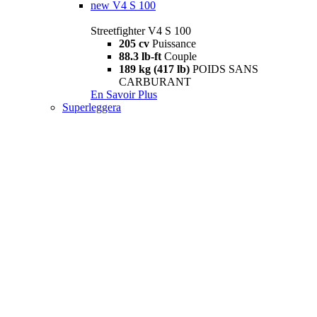
new
V4 S 100
Streetfighter V4 S 100
205 cv
Puissance
88.3 lb-ft
Couple
189 kg (417 lb)
POIDS SANS
CARBURANT
En Savoir Plus
Superleggera