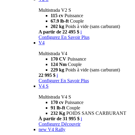
Multistrada V2 S
115 cv
Puissance
67.9 lb-ft
Couple
202 kg
Poids à vide (sans carburant)
A partir de 22 495 $
i
Configurez
En Savoir Plus
V4
Multistrada V4
170 CV
Puissance
124 Nm
Couple
229 kg
Poids à vide (sans carburant)
22 995 $
i
Configurer
En Savoir Plus
V4 S
Multistrada V4 S
170 cv
Puissance
91 lb-ft
Couple
232 Kg
POIDS SANS CARBURANT
À partir de 31 995 $
i
Configurez
Découvrir
new
V4 Rally