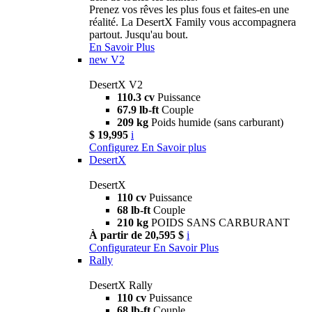
Prenez vos rêves les plus fous et faites-en une
réalité. La DesertX Family vous accompagnera
partout. Jusqu'au bout.
En Savoir Plus
new
V2
DesertX V2
110.3 cv
Puissance
67.9 lb-ft
Couple
209 kg
Poids humide (sans carburant)
$ 19,995
i
Configurez
En Savoir plus
DesertX
DesertX
110 cv
Puissance
68 lb-ft
Couple
210 kg
POIDS SANS CARBURANT
À partir de 20,595 $
i
Configurateur
En Savoir Plus
Rally
DesertX Rally
110 cv
Puissance
68 lb-ft
Couple