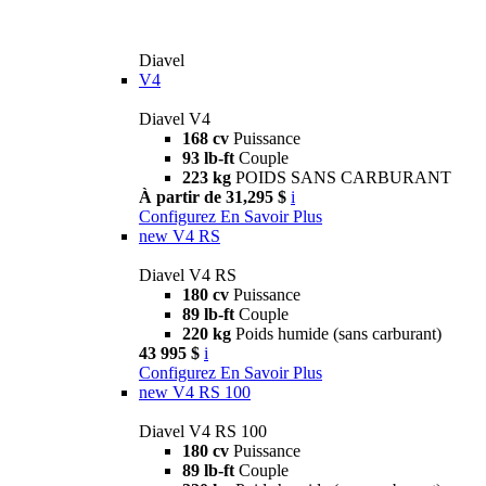
Diavel
V4
Diavel V4
168 cv
Puissance
93 lb-ft
Couple
223 kg
POIDS SANS CARBURANT
À partir de 31,295 $
i
Configurez
En Savoir Plus
new
V4 RS
Diavel V4 RS
180 cv
Puissance
89 lb-ft
Couple
220 kg
Poids humide (sans carburant)
43 995 $
i
Configurez
En Savoir Plus
new
V4 RS 100
Diavel V4 RS 100
180 cv
Puissance
89 lb-ft
Couple