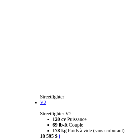
Streetfighter
V2
Streetfighter V2
120 cv
Puissance
69 lb-ft
Couple
178 kg
Poids à vide (sans carburant)
18 595 $
i