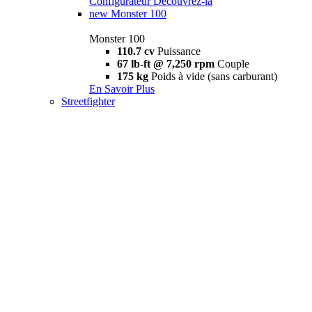
Configurateur
Découvrez-la
new
Monster 100
Monster 100
110.7 cv
Puissance
67 lb-ft @ 7,250 rpm
Couple
175 kg
Poids à vide (sans carburant)
En Savoir Plus
Streetfighter