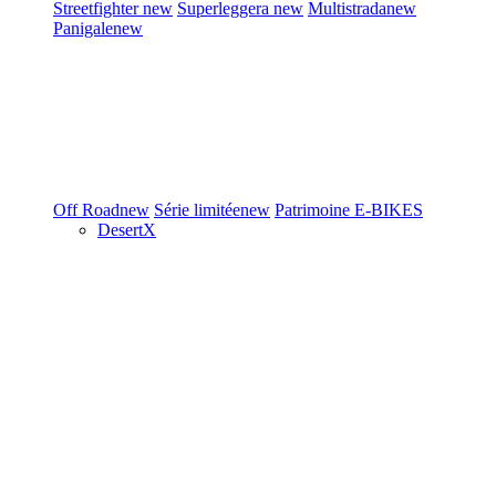
Streetfighter
new
Superleggera
new
Multistrada
new
Panigale
new
Off Road
new
Série limitée
new
Patrimoine
E-BIKES
DesertX