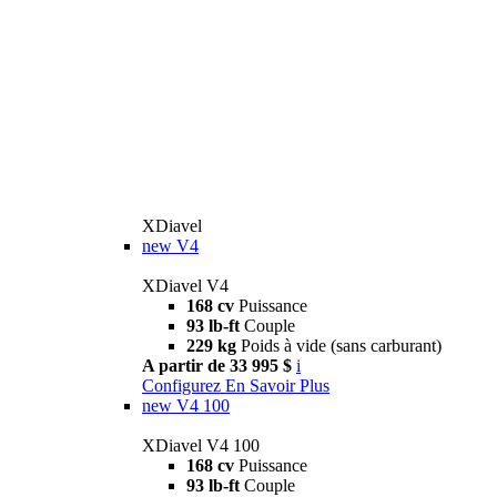
XDiavel
new
V4
XDiavel V4
168 cv
Puissance
93 lb-ft
Couple
229 kg
Poids à vide (sans carburant)
A partir de 33 995 $
i
Configurez
En Savoir Plus
new
V4 100
XDiavel V4 100
168 cv
Puissance
93 lb-ft
Couple