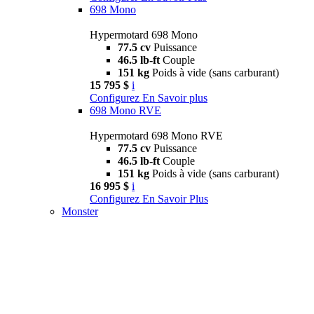
698 Mono
Hypermotard 698 Mono
77.5 cv
Puissance
46.5 lb-ft
Couple
151 kg
Poids à vide (sans carburant)
15 795 $
i
Configurez
En Savoir plus
698 Mono RVE
Hypermotard 698 Mono RVE
77.5 cv
Puissance
46.5 lb-ft
Couple
151 kg
Poids à vide (sans carburant)
16 995 $
i
Configurez
En Savoir Plus
Monster