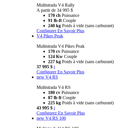
Multistrada V4 Rally
A partir de 34 995 $
170 ch
Puissance
91 lb-ft
Couple
240 kg
Poids à vide (sans carburant)
Configurer
En Savoir Plus
V4 Pikes Peak
Multistrada V4 Pikes Peak
170 cv
Puissance
124 Kw
Couple
227 kg
Poids à vide (sans carburant)
37 995 $
i
Configurer
En Savoir Plus
new
V4 RS
Multistrada V4 RS
180 cv
Puissance
87 lb ft
Couple
225 kg
Poids à vide (sans carburant)
43 995 $
i
Configurez
En Savoir Plus
new
V4 RS 100