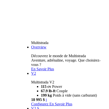
Multistrada
Overview
Découvrez le monde de Multistrada
Aventure, adrénaline, voyage. Que choisirez-
vous ?
En Savoir Plus
V2
Multistrada V2
115 cv
Power
67.9 lb-ft
Couple
199 kg
Poids à vide (sans carburant)
18 995 $
i
Configurez
En Savoir Plus
V2 S