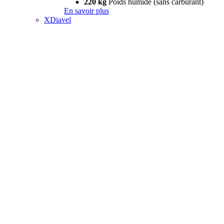
220 kg
Poids humide (sans carburant)
En savoir plus
XDiavel