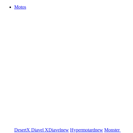
Motos
DesertX
Diavel
XDiavel
new
Hypermotard
new
Monster