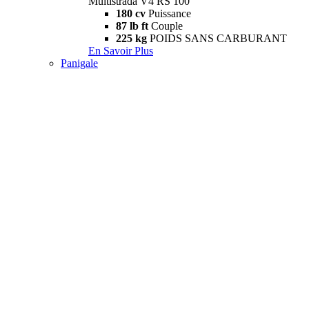
Multistrada V4 RS 100
180 cv
Puissance
87 lb ft
Couple
225 kg
POIDS SANS CARBURANT
En Savoir Plus
Panigale