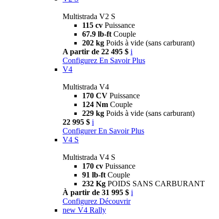
Multistrada V2 S
115 cv
Puissance
67.9 lb-ft
Couple
202 kg
Poids à vide (sans carburant)
A partir de 22 495 $
i
Configurez
En Savoir Plus
V4
Multistrada V4
170 CV
Puissance
124 Nm
Couple
229 kg
Poids à vide (sans carburant)
22 995 $
i
Configurer
En Savoir Plus
V4 S
Multistrada V4 S
170 cv
Puissance
91 lb-ft
Couple
232 Kg
POIDS SANS CARBURANT
À partir de 31 995 $
i
Configurez
Découvrir
new
V4 Rally