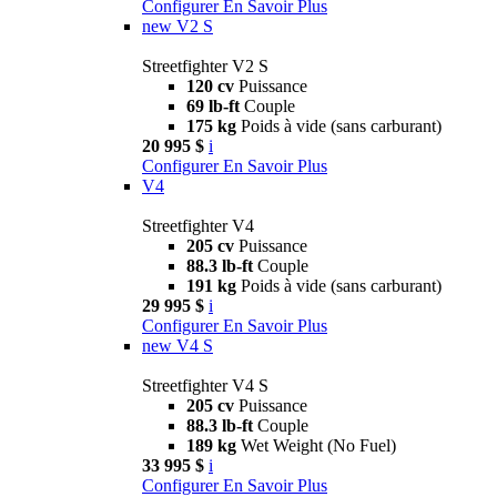
Configurer
En Savoir Plus
new
V2 S
Streetfighter V2 S
120 cv
Puissance
69 lb-ft
Couple
175 kg
Poids à vide (sans carburant)
20 995 $
i
Configurer
En Savoir Plus
V4
Streetfighter V4
205 cv
Puissance
88.3 lb-ft
Couple
191 kg
Poids à vide (sans carburant)
29 995 $
i
Configurer
En Savoir Plus
new
V4 S
Streetfighter V4 S
205 cv
Puissance
88.3 lb-ft
Couple
189 kg
Wet Weight (No Fuel)
33 995 $
i
Configurer
En Savoir Plus