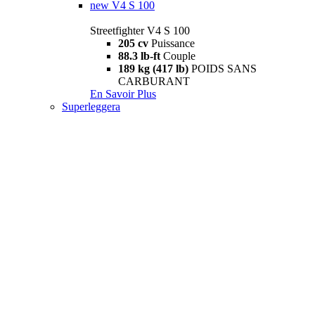
new
V4 S 100
Streetfighter V4 S 100
205 cv
Puissance
88.3 lb-ft
Couple
189 kg (417 lb)
POIDS SANS
CARBURANT
En Savoir Plus
Superleggera