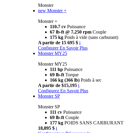
Monster
new
Monster +
Monster +
110.7 cv
Puissance
67 lb-ft @ 7,250 rpm
Couple
175 kg
Poids à vide (sans carburant)
A partir de 15 695 $
i
Configurer
En Savoir Plus
Monster MY25
Monster MY25
111 hp
Puissance
69 lb-ft
Torque
166 kg (366 lb)
Poids à sec
A partir de $15,195
i
Configurez
En Savoir Plus
Monster SP
Monster SP
111 cv
Puissance
69 lb-ft
Couple
177 kg
POIDS SANS CARBURANT
18,895 $
i