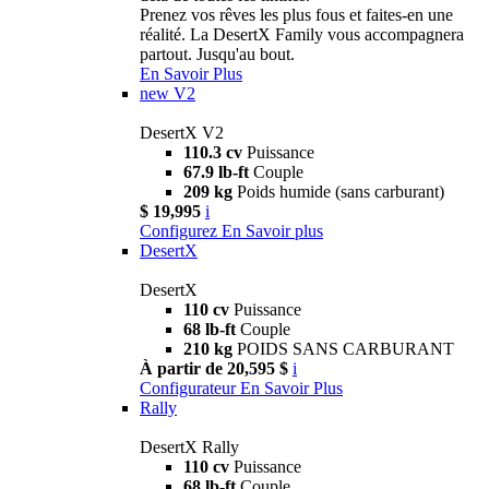
Prenez vos rêves les plus fous et faites-en une
réalité. La DesertX Family vous accompagnera
partout. Jusqu'au bout.
En Savoir Plus
new
V2
DesertX V2
110.3 cv
Puissance
67.9 lb-ft
Couple
209 kg
Poids humide (sans carburant)
$ 19,995
i
Configurez
En Savoir plus
DesertX
DesertX
110 cv
Puissance
68 lb-ft
Couple
210 kg
POIDS SANS CARBURANT
À partir de 20,595 $
i
Configurateur
En Savoir Plus
Rally
DesertX Rally
110 cv
Puissance
68 lb-ft
Couple