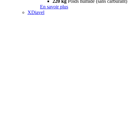
220 kg
Poids humide (sans carburant)
En savoir plus
XDiavel