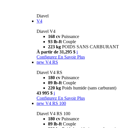
Diavel
V4
Diavel V4
168 cv
Puissance
93 lb-ft
Couple
223 kg
POIDS SANS CARBURANT
À partir de 31,295 $
i
Configurez
En Savoir Plus
new
V4 RS
Diavel V4 RS
180 cv
Puissance
89 lb-ft
Couple
220 kg
Poids humide (sans carburant)
43 995 $
i
Configurez
En Savoir Plus
new
V4 RS 100
Diavel V4 RS 100
180 cv
Puissance
89 lb-ft
Couple