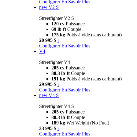
Configurer
En Savoir Plus
new
V2 S
Streetfighter V2 S
120 cv
Puissance
69 lb-ft
Couple
175 kg
Poids à vide (sans carburant)
20 995 $
i
Configurer
En Savoir Plus
V4
Streetfighter V4
205 cv
Puissance
88.3 lb-ft
Couple
191 kg
Poids à vide (sans carburant)
29 995 $
i
Configurer
En Savoir Plus
new
V4 S
Streetfighter V4 S
205 cv
Puissance
88.3 lb-ft
Couple
189 kg
Wet Weight (No Fuel)
33 995 $
i
Configurer
En Savoir Plus