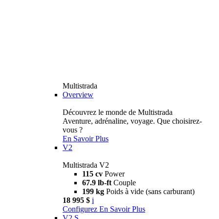
Multistrada
Overview
Découvrez le monde de Multistrada
Aventure, adrénaline, voyage. Que choisirez-
vous ?
En Savoir Plus
V2
Multistrada V2
115 cv
Power
67.9 lb-ft
Couple
199 kg
Poids à vide (sans carburant)
18 995 $
i
Configurez
En Savoir Plus
V2 S