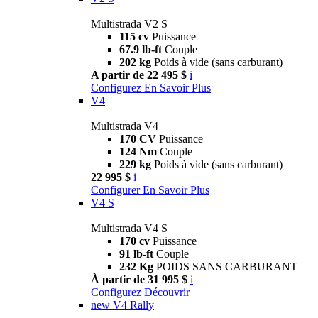
Multistrada V2 S
115 cv
Puissance
67.9 lb-ft
Couple
202 kg
Poids à vide (sans carburant)
A partir de 22 495 $
i
Configurez
En Savoir Plus
V4
Multistrada V4
170 CV
Puissance
124 Nm
Couple
229 kg
Poids à vide (sans carburant)
22 995 $
i
Configurer
En Savoir Plus
V4 S
Multistrada V4 S
170 cv
Puissance
91 lb-ft
Couple
232 Kg
POIDS SANS CARBURANT
À partir de 31 995 $
i
Configurez
Découvrir
new
V4 Rally