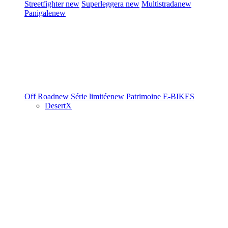
Streetfighter
new
Superleggera
new
Multistrada
new
Panigale
new
Off Road
new
Série limitée
new
Patrimoine
E-BIKES
DesertX