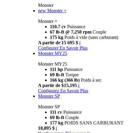
Monster
new
Monster +
Monster +
110.7 cv
Puissance
67 lb-ft @ 7,250 rpm
Couple
175 kg
Poids à vide (sans carburant)
A partir de 15 695 $
i
Configurer
En Savoir Plus
Monster MY25
Monster MY25
111 hp
Puissance
69 lb-ft
Torque
166 kg (366 lb)
Poids à sec
A partir de $15,195
i
Configurez
En Savoir Plus
Monster SP
Monster SP
111 cv
Puissance
69 lb-ft
Couple
177 kg
POIDS SANS CARBURANT
18,895 $
i