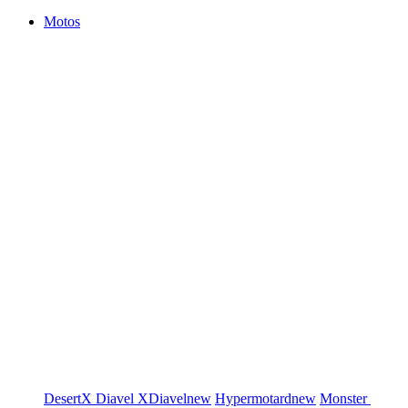
Motos
DesertX
Diavel
XDiavel
new
Hypermotard
new
Monster