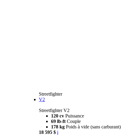
Streetfighter
V2
Streetfighter V2
120 cv
Puissance
69 lb-ft
Couple
178 kg
Poids à vide (sans carburant)
18 595 $
i