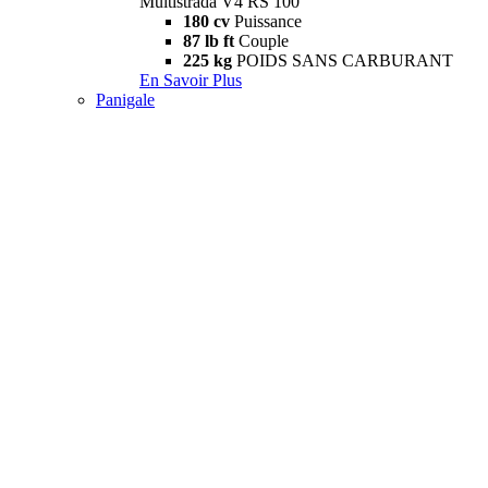
Multistrada V4 RS 100
180 cv
Puissance
87 lb ft
Couple
225 kg
POIDS SANS CARBURANT
En Savoir Plus
Panigale