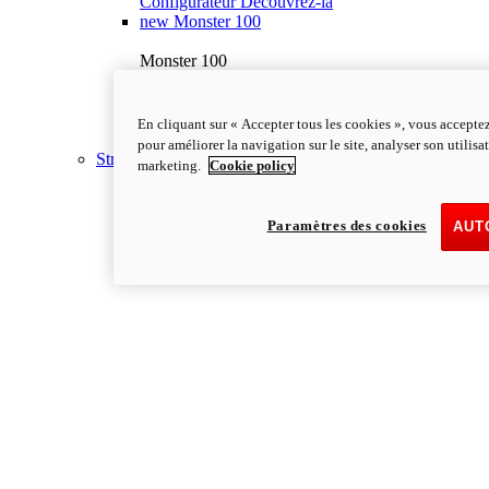
Configurateur
Découvrez-la
new
Monster 100
Monster 100
110.7 cv
Puissance
67 lb-ft @ 7,250 rpm
Couple
175 kg
Poids à vide (sans carburant)
En cliquant sur « Accepter tous les cookies », vous acceptez
En Savoir Plus
pour améliorer la navigation sur le site, analyser son utilisa
Streetfighter
marketing.
Cookie policy
Paramètres des cookies
AUT