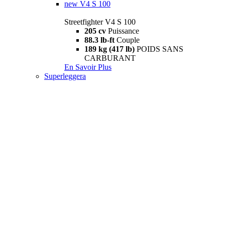
new
V4 S 100
Streetfighter V4 S 100
205 cv
Puissance
88.3 lb-ft
Couple
189 kg (417 lb)
POIDS SANS
CARBURANT
En Savoir Plus
Superleggera