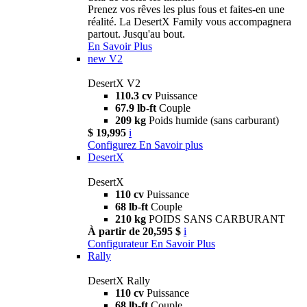
Prenez vos rêves les plus fous et faites-en une
réalité. La DesertX Family vous accompagnera
partout. Jusqu'au bout.
En Savoir Plus
new
V2
DesertX V2
110.3 cv
Puissance
67.9 lb-ft
Couple
209 kg
Poids humide (sans carburant)
$ 19,995
i
Configurez
En Savoir plus
DesertX
DesertX
110 cv
Puissance
68 lb-ft
Couple
210 kg
POIDS SANS CARBURANT
À partir de 20,595 $
i
Configurateur
En Savoir Plus
Rally
DesertX Rally
110 cv
Puissance
68 lb-ft
Couple