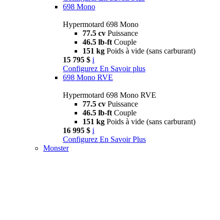
698 Mono
Hypermotard 698 Mono
77.5 cv
Puissance
46.5 lb-ft
Couple
151 kg
Poids à vide (sans carburant)
15 795 $
i
Configurez
En Savoir plus
698 Mono RVE
Hypermotard 698 Mono RVE
77.5 cv
Puissance
46.5 lb-ft
Couple
151 kg
Poids à vide (sans carburant)
16 995 $
i
Configurez
En Savoir Plus
Monster