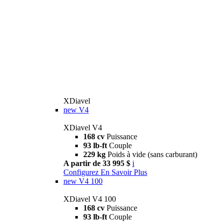
XDiavel
new
V4
XDiavel V4
168 cv
Puissance
93 lb-ft
Couple
229 kg
Poids à vide (sans carburant)
A partir de 33 995 $
i
Configurez
En Savoir Plus
new
V4 100
XDiavel V4 100
168 cv
Puissance
93 lb-ft
Couple