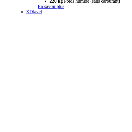
220 kg
Poids humide (sans carburant)
En savoir plus
XDiavel