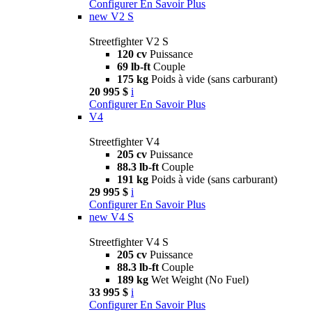
Configurer
En Savoir Plus
new
V2 S
Streetfighter V2 S
120 cv
Puissance
69 lb-ft
Couple
175 kg
Poids à vide (sans carburant)
20 995 $
i
Configurer
En Savoir Plus
V4
Streetfighter V4
205 cv
Puissance
88.3 lb-ft
Couple
191 kg
Poids à vide (sans carburant)
29 995 $
i
Configurer
En Savoir Plus
new
V4 S
Streetfighter V4 S
205 cv
Puissance
88.3 lb-ft
Couple
189 kg
Wet Weight (No Fuel)
33 995 $
i
Configurer
En Savoir Plus