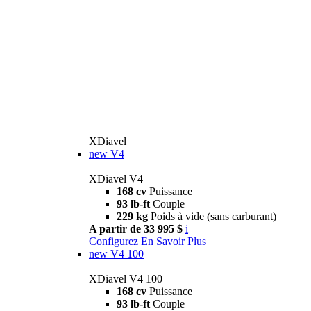
XDiavel
new
V4
XDiavel V4
168 cv
Puissance
93 lb-ft
Couple
229 kg
Poids à vide (sans carburant)
A partir de 33 995 $
i
Configurez
En Savoir Plus
new
V4 100
XDiavel V4 100
168 cv
Puissance
93 lb-ft
Couple