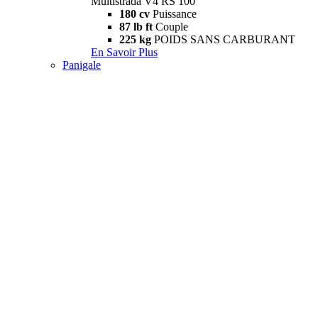
Multistrada V4 RS 100
180 cv
Puissance
87 lb ft
Couple
225 kg
POIDS SANS CARBURANT
En Savoir Plus
Panigale