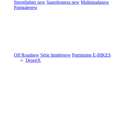
Streetfighter
new
Superleggera
new
Multistrada
new
Panigale
new
Off Road
new
Série limitée
new
Patrimoine
E-BIKES
DesertX