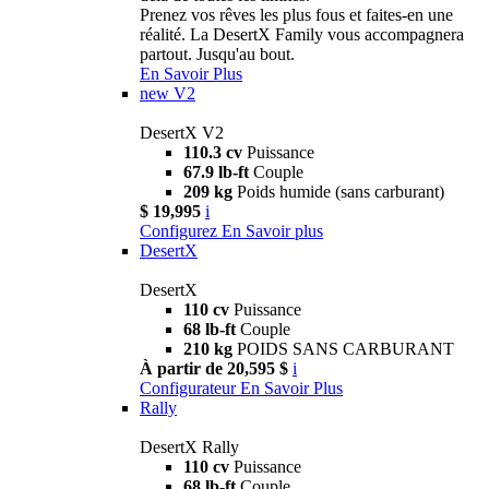
Prenez vos rêves les plus fous et faites-en une
réalité. La DesertX Family vous accompagnera
partout. Jusqu'au bout.
En Savoir Plus
new
V2
DesertX V2
110.3 cv
Puissance
67.9 lb-ft
Couple
209 kg
Poids humide (sans carburant)
$ 19,995
i
Configurez
En Savoir plus
DesertX
DesertX
110 cv
Puissance
68 lb-ft
Couple
210 kg
POIDS SANS CARBURANT
À partir de 20,595 $
i
Configurateur
En Savoir Plus
Rally
DesertX Rally
110 cv
Puissance
68 lb-ft
Couple