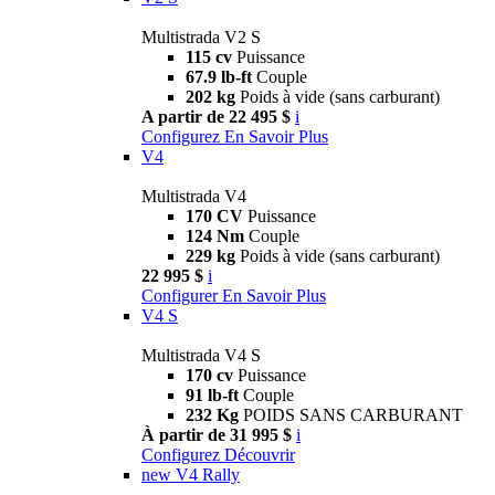
Multistrada V2 S
115 cv
Puissance
67.9 lb-ft
Couple
202 kg
Poids à vide (sans carburant)
A partir de 22 495 $
i
Configurez
En Savoir Plus
V4
Multistrada V4
170 CV
Puissance
124 Nm
Couple
229 kg
Poids à vide (sans carburant)
22 995 $
i
Configurer
En Savoir Plus
V4 S
Multistrada V4 S
170 cv
Puissance
91 lb-ft
Couple
232 Kg
POIDS SANS CARBURANT
À partir de 31 995 $
i
Configurez
Découvrir
new
V4 Rally