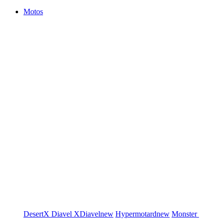
Motos
DesertX
Diavel
XDiavel
new
Hypermotard
new
Monster