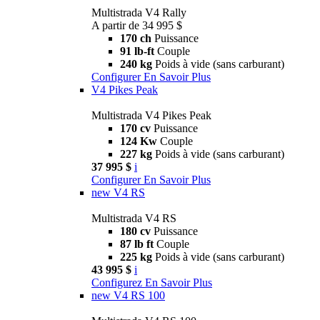
Multistrada V4 Rally
A partir de 34 995 $
170 ch
Puissance
91 lb-ft
Couple
240 kg
Poids à vide (sans carburant)
Configurer
En Savoir Plus
V4 Pikes Peak
Multistrada V4 Pikes Peak
170 cv
Puissance
124 Kw
Couple
227 kg
Poids à vide (sans carburant)
37 995 $
i
Configurer
En Savoir Plus
new
V4 RS
Multistrada V4 RS
180 cv
Puissance
87 lb ft
Couple
225 kg
Poids à vide (sans carburant)
43 995 $
i
Configurez
En Savoir Plus
new
V4 RS 100