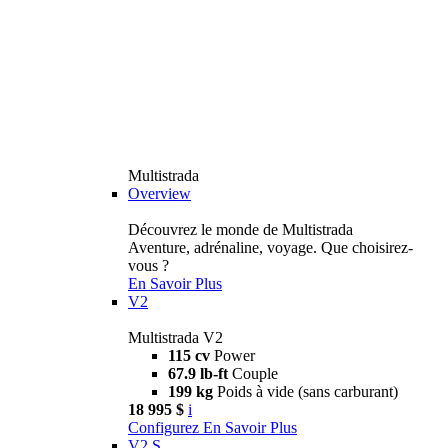
Multistrada
Overview
Découvrez le monde de Multistrada
Aventure, adrénaline, voyage. Que choisirez-
vous ?
En Savoir Plus
V2
Multistrada V2
115 cv
Power
67.9 lb-ft
Couple
199 kg
Poids à vide (sans carburant)
18 995 $
i
Configurez
En Savoir Plus
V2 S