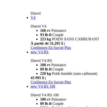
Diavel
V4
Diavel V4
168 cv
Puissance
93 lb-ft
Couple
223 kg
POIDS SANS CARBURANT
À partir de 31,295 $
i
Configurez
En Savoir Plus
new
V4 RS
Diavel V4 RS
180 cv
Puissance
89 lb-ft
Couple
220 kg
Poids humide (sans carburant)
43 995 $
i
Configurez
En Savoir Plus
new
V4 RS 100
Diavel V4 RS 100
180 cv
Puissance
89 lb-ft
Couple