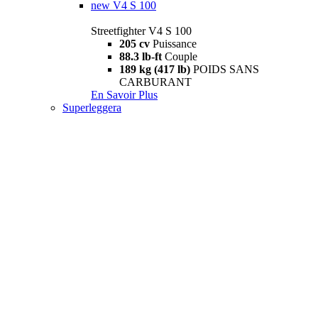
new
V4 S 100
Streetfighter V4 S 100
205 cv
Puissance
88.3 lb-ft
Couple
189 kg (417 lb)
POIDS SANS
CARBURANT
En Savoir Plus
Superleggera