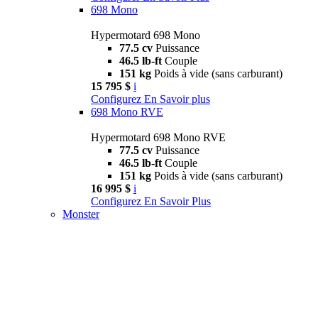
698 Mono
Hypermotard 698 Mono
77.5 cv
Puissance
46.5 lb-ft
Couple
151 kg
Poids à vide (sans carburant)
15 795 $
i
Configurez
En Savoir plus
698 Mono RVE
Hypermotard 698 Mono RVE
77.5 cv
Puissance
46.5 lb-ft
Couple
151 kg
Poids à vide (sans carburant)
16 995 $
i
Configurez
En Savoir Plus
Monster