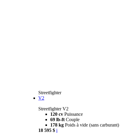
Streetfighter
V2
Streetfighter V2
120 cv
Puissance
69 lb-ft
Couple
178 kg
Poids à vide (sans carburant)
18 595 $
i