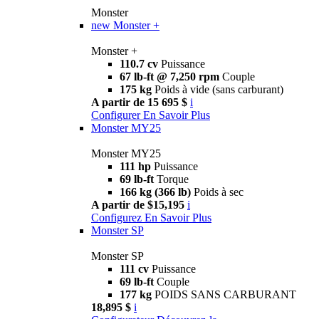
Monster
new
Monster +
Monster +
110.7 cv
Puissance
67 lb-ft @ 7,250 rpm
Couple
175 kg
Poids à vide (sans carburant)
A partir de 15 695 $
i
Configurer
En Savoir Plus
Monster MY25
Monster MY25
111 hp
Puissance
69 lb-ft
Torque
166 kg (366 lb)
Poids à sec
A partir de $15,195
i
Configurez
En Savoir Plus
Monster SP
Monster SP
111 cv
Puissance
69 lb-ft
Couple
177 kg
POIDS SANS CARBURANT
18,895 $
i