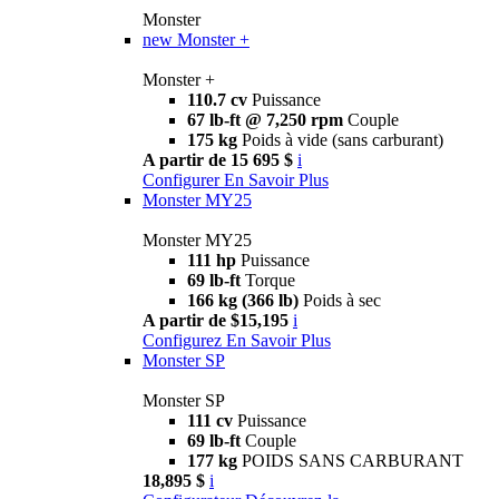
Monster
new
Monster +
Monster +
110.7 cv
Puissance
67 lb-ft @ 7,250 rpm
Couple
175 kg
Poids à vide (sans carburant)
A partir de 15 695 $
i
Configurer
En Savoir Plus
Monster MY25
Monster MY25
111 hp
Puissance
69 lb-ft
Torque
166 kg (366 lb)
Poids à sec
A partir de $15,195
i
Configurez
En Savoir Plus
Monster SP
Monster SP
111 cv
Puissance
69 lb-ft
Couple
177 kg
POIDS SANS CARBURANT
18,895 $
i