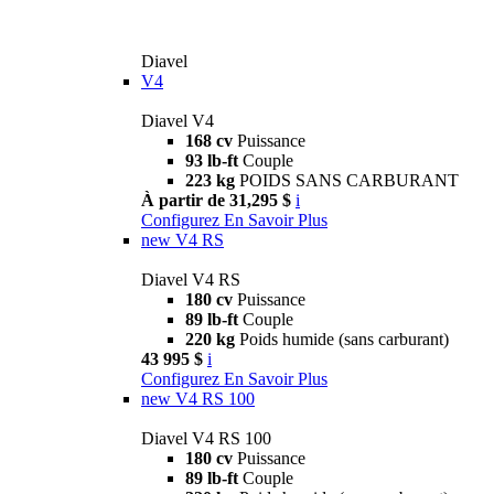
Diavel
V4
Diavel V4
168 cv
Puissance
93 lb-ft
Couple
223 kg
POIDS SANS CARBURANT
À partir de 31,295 $
i
Configurez
En Savoir Plus
new
V4 RS
Diavel V4 RS
180 cv
Puissance
89 lb-ft
Couple
220 kg
Poids humide (sans carburant)
43 995 $
i
Configurez
En Savoir Plus
new
V4 RS 100
Diavel V4 RS 100
180 cv
Puissance
89 lb-ft
Couple