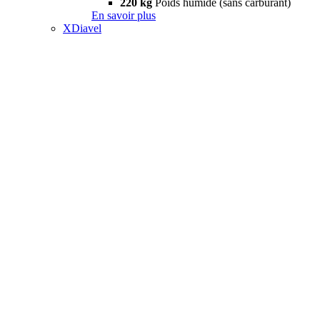
220 kg
Poids humide (sans carburant)
En savoir plus
XDiavel