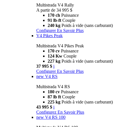
Multistrada V4 Rally
A partir de 34 995 $
170 ch
Puissance
91 lb-ft
Couple
240 kg
Poids à vide (sans carburant)
Configurer
En Savoir Plus
V4 Pikes Peak
Multistrada V4 Pikes Peak
170 cv
Puissance
124 Kw
Couple
227 kg
Poids à vide (sans carburant)
37 995 $
i
Configurer
En Savoir Plus
new
V4 RS
Multistrada V4 RS
180 cv
Puissance
87 lb ft
Couple
225 kg
Poids à vide (sans carburant)
43 995 $
i
Configurez
En Savoir Plus
new
V4 RS 100