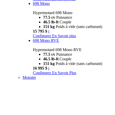
698 Mono
Hypermotard 698 Mono
77.5 cv
Puissance
46.5 lb-ft
Couple
151 kg
Poids à vide (sans carburant)
15 795 $
i
Configurez
En Savoir plus
698 Mono RVE
Hypermotard 698 Mono RVE
77.5 cv
Puissance
46.5 lb-ft
Couple
151 kg
Poids à vide (sans carburant)
16 995 $
i
Configurez
En Savoir Plus
Monster