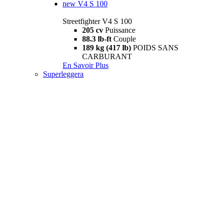
new
V4 S 100
Streetfighter V4 S 100
205 cv
Puissance
88.3 lb-ft
Couple
189 kg (417 lb)
POIDS SANS
CARBURANT
En Savoir Plus
Superleggera