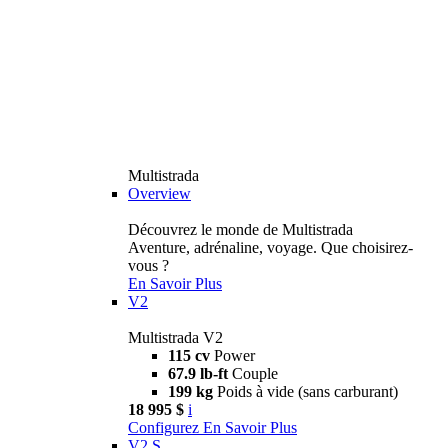
Multistrada
Overview
Découvrez le monde de Multistrada
Aventure, adrénaline, voyage. Que choisirez-
vous ?
En Savoir Plus
V2
Multistrada V2
115 cv
Power
67.9 lb-ft
Couple
199 kg
Poids à vide (sans carburant)
18 995 $
i
Configurez
En Savoir Plus
V2 S