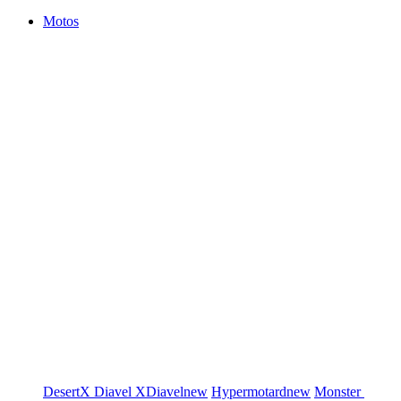
Motos
DesertX
Diavel
XDiavel
new
Hypermotard
new
Monster