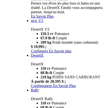
Prenez vos rêves les plus fous et faites-en une
réalité. La DesertX Family vous accompagnera
partout. Jusqu'au bout.
En Savoir Plus
new
V2
DesertX V2
110.3 cv
Puissance
67.9 lb-ft
Couple
209 kg
Poids humide (sans carburant)
$ 19,995
i
Configurez
En Savoir plus
DesertX
DesertX
110 cv
Puissance
68 lb-ft
Couple
210 kg
POIDS SANS CARBURANT
À partir de 20,595 $
i
Configurateur
En Savoir Plus
Rally
DesertX Rally
110 cv
Puissance
68 lb-ft
Couple