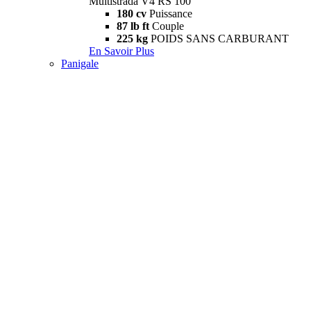
Multistrada V4 RS 100
180 cv
Puissance
87 lb ft
Couple
225 kg
POIDS SANS CARBURANT
En Savoir Plus
Panigale