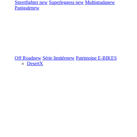
Streetfighter
new
Superleggera
new
Multistrada
new
Panigale
new
Off Road
new
Série limitée
new
Patrimoine
E-BIKES
DesertX