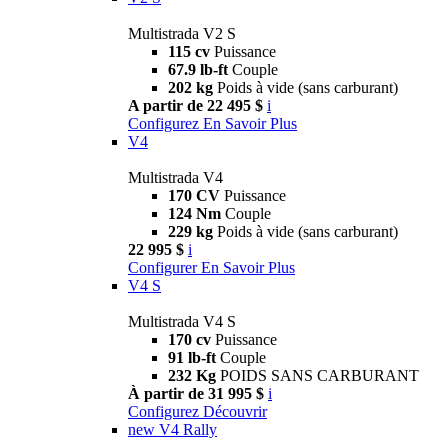
Multistrada V2 S
115 cv
Puissance
67.9 lb-ft
Couple
202 kg
Poids à vide (sans carburant)
A partir de 22 495 $
i
Configurez
En Savoir Plus
V4
Multistrada V4
170 CV
Puissance
124 Nm
Couple
229 kg
Poids à vide (sans carburant)
22 995 $
i
Configurer
En Savoir Plus
V4 S
Multistrada V4 S
170 cv
Puissance
91 lb-ft
Couple
232 Kg
POIDS SANS CARBURANT
À partir de 31 995 $
i
Configurez
Découvrir
new
V4 Rally