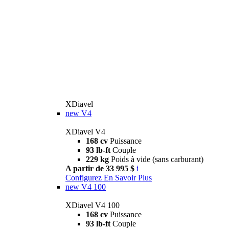
XDiavel
new
V4
XDiavel V4
168 cv
Puissance
93 lb-ft
Couple
229 kg
Poids à vide (sans carburant)
A partir de 33 995 $
i
Configurez
En Savoir Plus
new
V4 100
XDiavel V4 100
168 cv
Puissance
93 lb-ft
Couple