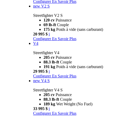
Configurer
En Savoir Plus
new
V2 S
Streetfighter V2 S
120 cv
Puissance
69 lb-ft
Couple
175 kg
Poids à vide (sans carburant)
20 995 $
i
Configurer
En Savoir Plus
V4
Streetfighter V4
205 cv
Puissance
88.3 lb-ft
Couple
191 kg
Poids à vide (sans carburant)
29 995 $
i
Configurer
En Savoir Plus
new
V4 S
Streetfighter V4 S
205 cv
Puissance
88.3 lb-ft
Couple
189 kg
Wet Weight (No Fuel)
33 995 $
i
Configurer
En Savoir Plus