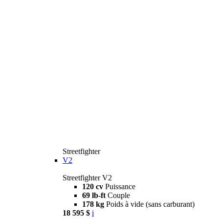
Streetfighter
V2
Streetfighter V2
120 cv
Puissance
69 lb-ft
Couple
178 kg
Poids à vide (sans carburant)
18 595 $
i