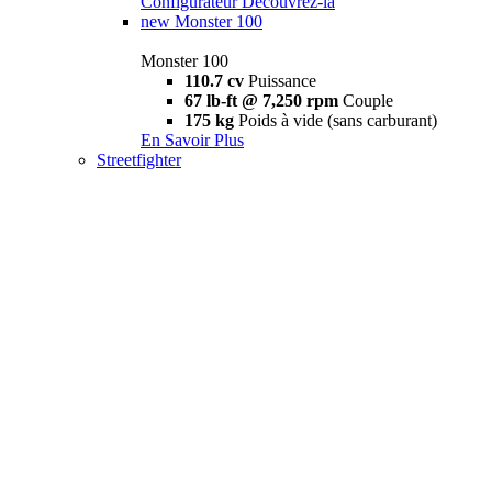
Configurateur
Découvrez-la
new
Monster 100
Monster 100
110.7 cv
Puissance
67 lb-ft @ 7,250 rpm
Couple
175 kg
Poids à vide (sans carburant)
En Savoir Plus
Streetfighter