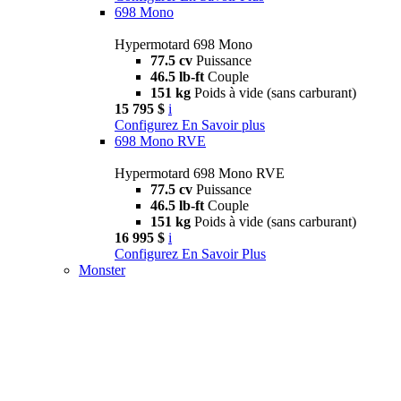
698 Mono
Hypermotard 698 Mono
77.5 cv
Puissance
46.5 lb-ft
Couple
151 kg
Poids à vide (sans carburant)
15 795 $
i
Configurez
En Savoir plus
698 Mono RVE
Hypermotard 698 Mono RVE
77.5 cv
Puissance
46.5 lb-ft
Couple
151 kg
Poids à vide (sans carburant)
16 995 $
i
Configurez
En Savoir Plus
Monster