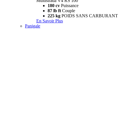
Multistrada V4 RS 100
180 cv
Puissance
87 lb ft
Couple
225 kg
POIDS SANS CARBURANT
En Savoir Plus
Panigale