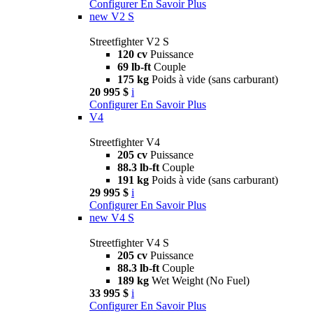
Configurer
En Savoir Plus
new
V2 S
Streetfighter V2 S
120 cv
Puissance
69 lb-ft
Couple
175 kg
Poids à vide (sans carburant)
20 995 $
i
Configurer
En Savoir Plus
V4
Streetfighter V4
205 cv
Puissance
88.3 lb-ft
Couple
191 kg
Poids à vide (sans carburant)
29 995 $
i
Configurer
En Savoir Plus
new
V4 S
Streetfighter V4 S
205 cv
Puissance
88.3 lb-ft
Couple
189 kg
Wet Weight (No Fuel)
33 995 $
i
Configurer
En Savoir Plus