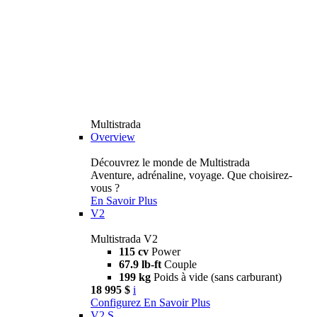
Multistrada
Overview
Découvrez le monde de Multistrada
Aventure, adrénaline, voyage. Que choisirez-
vous ?
En Savoir Plus
V2
Multistrada V2
115 cv
Power
67.9 lb-ft
Couple
199 kg
Poids à vide (sans carburant)
18 995 $
i
Configurez
En Savoir Plus
V2 S