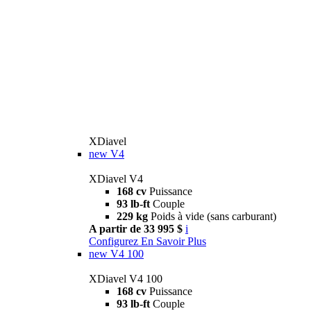
XDiavel
new
V4
XDiavel V4
168 cv
Puissance
93 lb-ft
Couple
229 kg
Poids à vide (sans carburant)
A partir de 33 995 $
i
Configurez
En Savoir Plus
new
V4 100
XDiavel V4 100
168 cv
Puissance
93 lb-ft
Couple