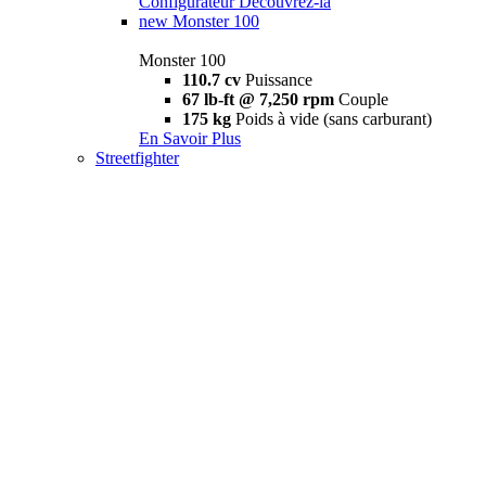
Configurateur
Découvrez-la
new
Monster 100
Monster 100
110.7 cv
Puissance
67 lb-ft @ 7,250 rpm
Couple
175 kg
Poids à vide (sans carburant)
En Savoir Plus
Streetfighter