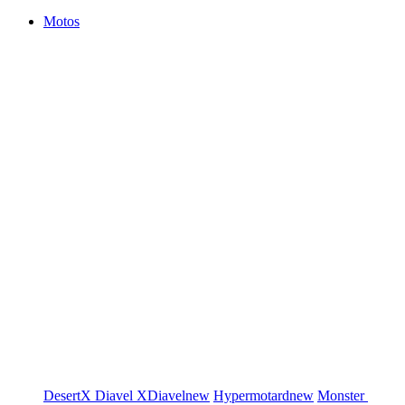
Motos
DesertX
Diavel
XDiavel
new
Hypermotard
new
Monster