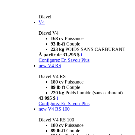
Diavel
V4
Diavel V4
168 cv
Puissance
93 lb-ft
Couple
223 kg
POIDS SANS CARBURANT
À partir de 31,295 $
i
Configurez
En Savoir Plus
new
V4 RS
Diavel V4 RS
180 cv
Puissance
89 lb-ft
Couple
220 kg
Poids humide (sans carburant)
43 995 $
i
Configurez
En Savoir Plus
new
V4 RS 100
Diavel V4 RS 100
180 cv
Puissance
89 lb-ft
Couple