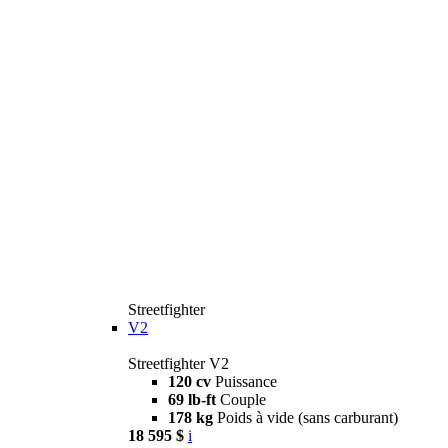
Streetfighter
V2
Streetfighter V2
120 cv
Puissance
69 lb-ft
Couple
178 kg
Poids à vide (sans carburant)
18 595 $
i