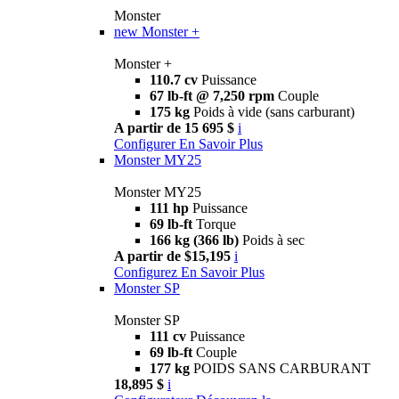
Monster
new
Monster +
Monster +
110.7 cv
Puissance
67 lb-ft @ 7,250 rpm
Couple
175 kg
Poids à vide (sans carburant)
A partir de 15 695 $
i
Configurer
En Savoir Plus
Monster MY25
Monster MY25
111 hp
Puissance
69 lb-ft
Torque
166 kg (366 lb)
Poids à sec
A partir de $15,195
i
Configurez
En Savoir Plus
Monster SP
Monster SP
111 cv
Puissance
69 lb-ft
Couple
177 kg
POIDS SANS CARBURANT
18,895 $
i