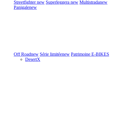
Streetfighter
new
Superleggera
new
Multistrada
new
Panigale
new
Off Road
new
Série limitée
new
Patrimoine
E-BIKES
DesertX