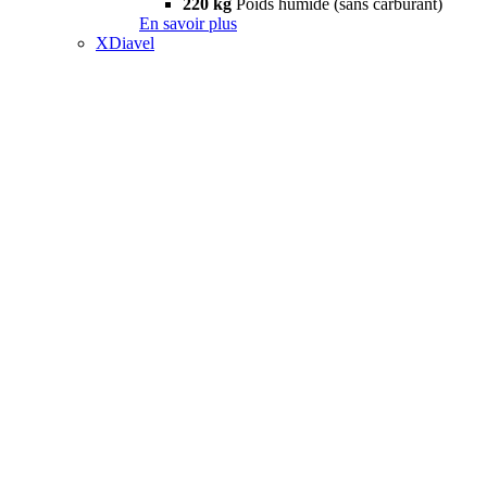
220 kg
Poids humide (sans carburant)
En savoir plus
XDiavel