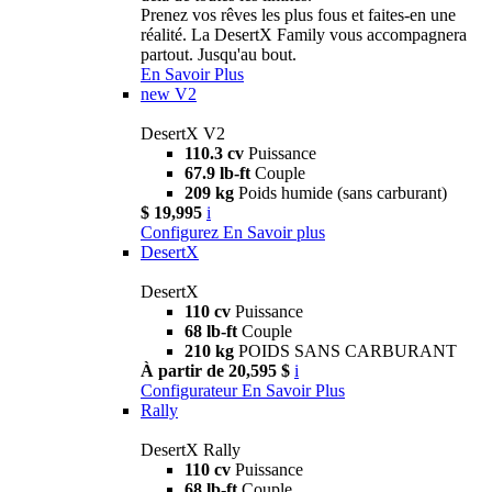
Prenez vos rêves les plus fous et faites-en une
réalité. La DesertX Family vous accompagnera
partout. Jusqu'au bout.
En Savoir Plus
new
V2
DesertX V2
110.3 cv
Puissance
67.9 lb-ft
Couple
209 kg
Poids humide (sans carburant)
$ 19,995
i
Configurez
En Savoir plus
DesertX
DesertX
110 cv
Puissance
68 lb-ft
Couple
210 kg
POIDS SANS CARBURANT
À partir de 20,595 $
i
Configurateur
En Savoir Plus
Rally
DesertX Rally
110 cv
Puissance
68 lb-ft
Couple