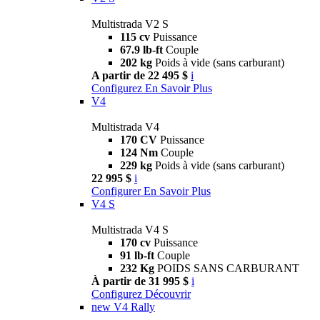
Multistrada V2 S
115 cv
Puissance
67.9 lb-ft
Couple
202 kg
Poids à vide (sans carburant)
A partir de 22 495 $
i
Configurez
En Savoir Plus
V4
Multistrada V4
170 CV
Puissance
124 Nm
Couple
229 kg
Poids à vide (sans carburant)
22 995 $
i
Configurer
En Savoir Plus
V4 S
Multistrada V4 S
170 cv
Puissance
91 lb-ft
Couple
232 Kg
POIDS SANS CARBURANT
À partir de 31 995 $
i
Configurez
Découvrir
new
V4 Rally