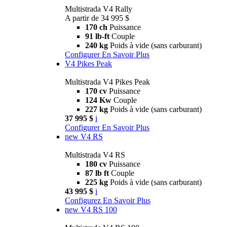
Multistrada V4 Rally
A partir de 34 995 $
170 ch
Puissance
91 lb-ft
Couple
240 kg
Poids à vide (sans carburant)
Configurer
En Savoir Plus
V4 Pikes Peak
Multistrada V4 Pikes Peak
170 cv
Puissance
124 Kw
Couple
227 kg
Poids à vide (sans carburant)
37 995 $
i
Configurer
En Savoir Plus
new
V4 RS
Multistrada V4 RS
180 cv
Puissance
87 lb ft
Couple
225 kg
Poids à vide (sans carburant)
43 995 $
i
Configurez
En Savoir Plus
new
V4 RS 100