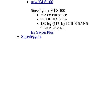
new
V4 S 100
Streetfighter V4 S 100
205 cv
Puissance
88.3 lb-ft
Couple
189 kg (417 lb)
POIDS SANS
CARBURANT
En Savoir Plus
Superleggera