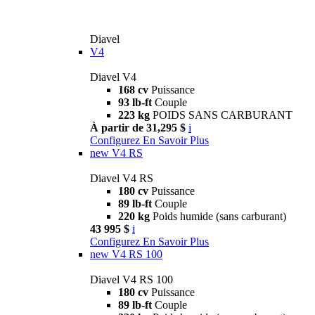
Diavel
V4
Diavel V4
168 cv
Puissance
93 lb-ft
Couple
223 kg
POIDS SANS CARBURANT
À partir de 31,295 $
i
Configurez
En Savoir Plus
new
V4 RS
Diavel V4 RS
180 cv
Puissance
89 lb-ft
Couple
220 kg
Poids humide (sans carburant)
43 995 $
i
Configurez
En Savoir Plus
new
V4 RS 100
Diavel V4 RS 100
180 cv
Puissance
89 lb-ft
Couple