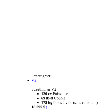
Streetfighter
V2
Streetfighter V2
120 cv
Puissance
69 lb-ft
Couple
178 kg
Poids à vide (sans carburant)
18 595 $
i