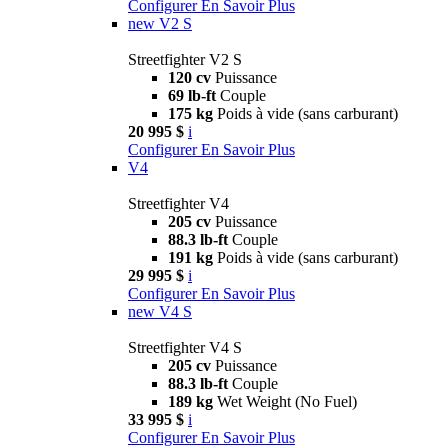
Configurer
En Savoir Plus
new
V2 S
Streetfighter V2 S
120 cv
Puissance
69 lb-ft
Couple
175 kg
Poids à vide (sans carburant)
20 995 $
i
Configurer
En Savoir Plus
V4
Streetfighter V4
205 cv
Puissance
88.3 lb-ft
Couple
191 kg
Poids à vide (sans carburant)
29 995 $
i
Configurer
En Savoir Plus
new
V4 S
Streetfighter V4 S
205 cv
Puissance
88.3 lb-ft
Couple
189 kg
Wet Weight (No Fuel)
33 995 $
i
Configurer
En Savoir Plus