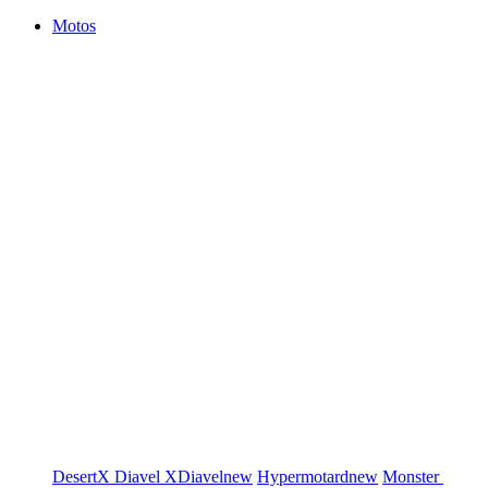
Motos
DesertX
Diavel
XDiavel
new
Hypermotard
new
Monster