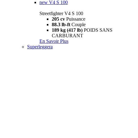
new
V4 S 100
Streetfighter V4 S 100
205 cv
Puissance
88.3 lb-ft
Couple
189 kg (417 lb)
POIDS SANS
CARBURANT
En Savoir Plus
Superleggera