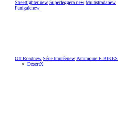
Streetfighter
new
Superleggera
new
Multistrada
new
Panigale
new
Off Road
new
Série limitée
new
Patrimoine
E-BIKES
DesertX