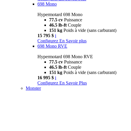
698 Mono
Hypermotard 698 Mono
77.5 cv
Puissance
46.5 lb-ft
Couple
151 kg
Poids à vide (sans carburant)
15 795 $
i
Configurez
En Savoir plus
698 Mono RVE
Hypermotard 698 Mono RVE
77.5 cv
Puissance
46.5 lb-ft
Couple
151 kg
Poids à vide (sans carburant)
16 995 $
i
Configurez
En Savoir Plus
Monster