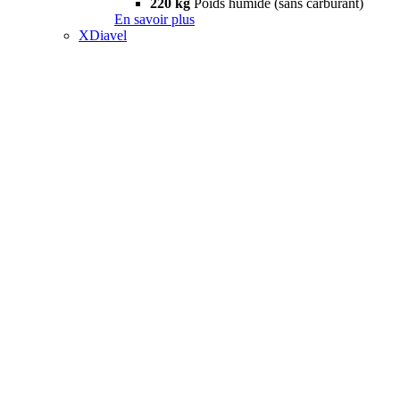
220 kg
Poids humide (sans carburant)
En savoir plus
XDiavel