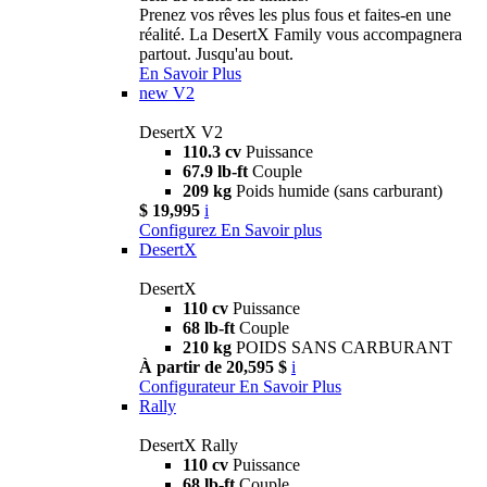
Prenez vos rêves les plus fous et faites-en une
réalité. La DesertX Family vous accompagnera
partout. Jusqu'au bout.
En Savoir Plus
new
V2
DesertX V2
110.3 cv
Puissance
67.9 lb-ft
Couple
209 kg
Poids humide (sans carburant)
$ 19,995
i
Configurez
En Savoir plus
DesertX
DesertX
110 cv
Puissance
68 lb-ft
Couple
210 kg
POIDS SANS CARBURANT
À partir de 20,595 $
i
Configurateur
En Savoir Plus
Rally
DesertX Rally
110 cv
Puissance
68 lb-ft
Couple