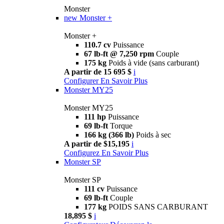
Monster
new
Monster +
Monster +
110.7 cv
Puissance
67 lb-ft @ 7,250 rpm
Couple
175 kg
Poids à vide (sans carburant)
A partir de 15 695 $
i
Configurer
En Savoir Plus
Monster MY25
Monster MY25
111 hp
Puissance
69 lb-ft
Torque
166 kg (366 lb)
Poids à sec
A partir de $15,195
i
Configurez
En Savoir Plus
Monster SP
Monster SP
111 cv
Puissance
69 lb-ft
Couple
177 kg
POIDS SANS CARBURANT
18,895 $
i