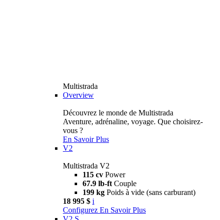
Multistrada
Overview
Découvrez le monde de Multistrada
Aventure, adrénaline, voyage. Que choisirez-
vous ?
En Savoir Plus
V2
Multistrada V2
115 cv
Power
67.9 lb-ft
Couple
199 kg
Poids à vide (sans carburant)
18 995 $
i
Configurez
En Savoir Plus
V2 S