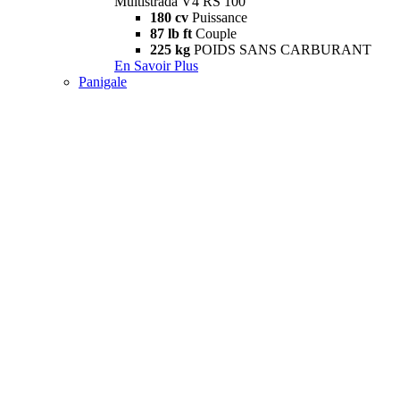
Multistrada V4 RS 100
180 cv
Puissance
87 lb ft
Couple
225 kg
POIDS SANS CARBURANT
En Savoir Plus
Panigale