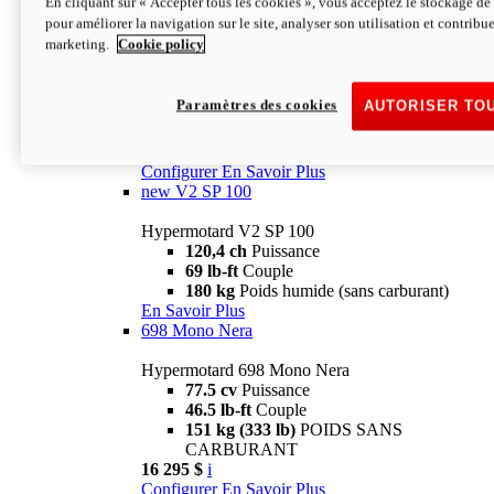
En cliquant sur « Accepter tous les cookies », vous acceptez le stockage de 
Configurer
En Savoir Plus
pour améliorer la navigation sur le site, analyser son utilisation et contribue
new
V2 SP
marketing.
Cookie policy
Hypermotard V2 SP
120,4 ch
Puissance
Paramètres des cookies
AUTORISER TO
69 lb-ft
Couple
180 kg
Poids humide (sans carburant)
22 995 $
i
Configurer
En Savoir Plus
new
V2 SP 100
Hypermotard V2 SP 100
120,4 ch
Puissance
69 lb-ft
Couple
180 kg
Poids humide (sans carburant)
En Savoir Plus
698 Mono Nera
Hypermotard 698 Mono Nera
77.5 cv
Puissance
46.5 lb-ft
Couple
151 kg (333 lb)
POIDS SANS
CARBURANT
16 295 $
i
Configurer
En Savoir Plus