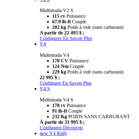
Multistrada V2 S
115 cv
Puissance
67.9 lb-ft
Couple
202 kg
Poids à vide (sans carburant)
A partir de 22 495 $
i
Configurez
En Savoir Plus
V4
Multistrada V4
170 CV
Puissance
124 Nm
Couple
229 kg
Poids à vide (sans carburant)
22 995 $
i
Configurer
En Savoir Plus
V4 S
Multistrada V4 S
170 cv
Puissance
91 lb-ft
Couple
232 Kg
POIDS SANS CARBURANT
À partir de 31 995 $
i
Configurez
Découvrir
new
V4 Rally