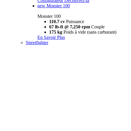
Configurateur
Découvrez-la
new
Monster 100
Monster 100
110.7 cv
Puissance
67 lb-ft @ 7,250 rpm
Couple
175 kg
Poids à vide (sans carburant)
En Savoir Plus
Streetfighter