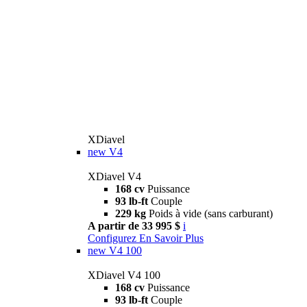
XDiavel
new
V4
XDiavel V4
168 cv
Puissance
93 lb-ft
Couple
229 kg
Poids à vide (sans carburant)
A partir de 33 995 $
i
Configurez
En Savoir Plus
new
V4 100
XDiavel V4 100
168 cv
Puissance
93 lb-ft
Couple