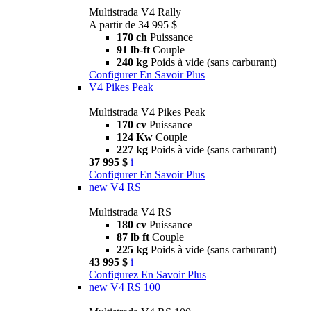
Multistrada V4 Rally
A partir de 34 995 $
170 ch
Puissance
91 lb-ft
Couple
240 kg
Poids à vide (sans carburant)
Configurer
En Savoir Plus
V4 Pikes Peak
Multistrada V4 Pikes Peak
170 cv
Puissance
124 Kw
Couple
227 kg
Poids à vide (sans carburant)
37 995 $
i
Configurer
En Savoir Plus
new
V4 RS
Multistrada V4 RS
180 cv
Puissance
87 lb ft
Couple
225 kg
Poids à vide (sans carburant)
43 995 $
i
Configurez
En Savoir Plus
new
V4 RS 100