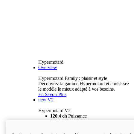
Hypermotard
Overview
Hypermotard Family : plaisir et style
Découvrez la gamme Hypermotard et choisissez
le modèle le mieux adapté à vos besoins.
En Savoir Plus
new
V2
Hypermotard V2
120,4 ch
Puissance
69 lb-ft
Couple
180 kg
Poids humide (sans carburant)
18 895 $
i