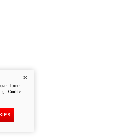
ppareil pour
ting.
Cookie
KIES