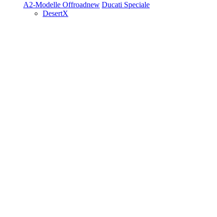
A2-Modelle
Offroad
new
Ducati Speciale
DesertX