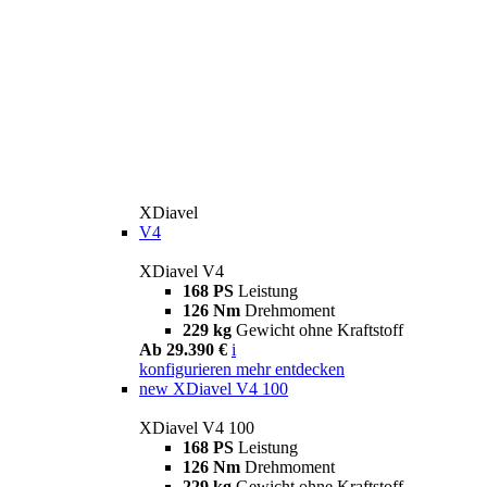
XDiavel
V4
XDiavel V4
168 PS
Leistung
126 Nm
Drehmoment
229 kg
Gewicht ohne Kraftstoff
Ab 29.390 €
i
konfigurieren
mehr entdecken
new
XDiavel V4 100
XDiavel V4 100
168 PS
Leistung
126 Nm
Drehmoment
229 kg
Gewicht ohne Kraftstoff