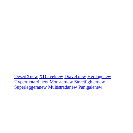
DesertX
new
XDiavel
new
Diavel
new
Heritage
new
Hypermotard
new
Monster
new
Streetfighter
new
Superleggera
new
Multistrada
new
Panigale
new