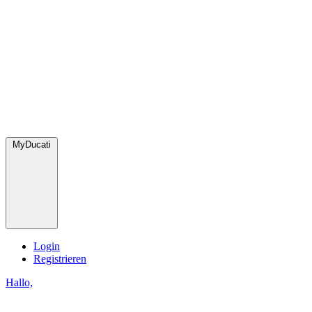
MyDucati
Login
Registrieren
Hallo,