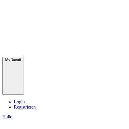
MyDucati
Login
Registrieren
Hallo,