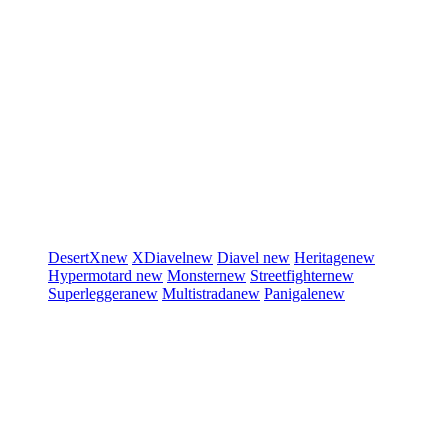
DesertX
new
XDiavel
new
Diavel
new
Heritage
new
Hypermotard
new
Monster
new
Streetfighter
new
Superleggera
new
Multistrada
new
Panigale
new