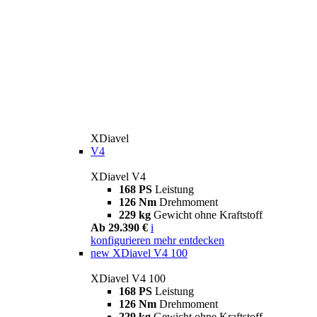
XDiavel
V4
XDiavel V4
168 PS
Leistung
126 Nm
Drehmoment
229 kg
Gewicht ohne Kraftstoff
Ab 29.390 €
i
konfigurieren
mehr entdecken
new
XDiavel V4 100
XDiavel V4 100
168 PS
Leistung
126 Nm
Drehmoment
229 kg
Gewicht ohne Kraftstoff