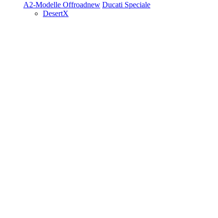
A2-Modelle
Offroad
new
Ducati Speciale
DesertX