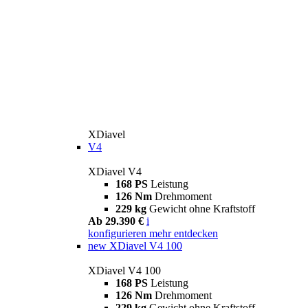
XDiavel
V4
XDiavel V4
168 PS
Leistung
126 Nm
Drehmoment
229 kg
Gewicht ohne Kraftstoff
Ab 29.390 €
i
konfigurieren
mehr entdecken
new
XDiavel V4 100
XDiavel V4 100
168 PS
Leistung
126 Nm
Drehmoment
229 kg
Gewicht ohne Kraftstoff