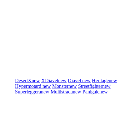
DesertX
new
XDiavel
new
Diavel
new
Heritage
new
Hypermotard
new
Monster
new
Streetfighter
new
Superleggera
new
Multistrada
new
Panigale
new