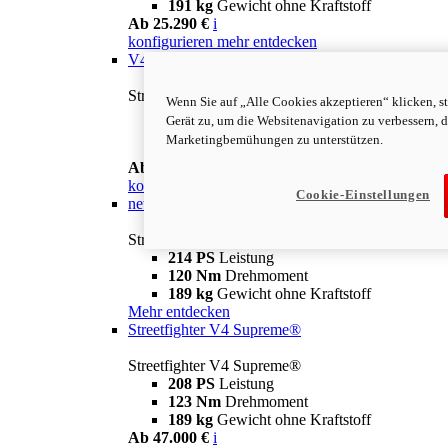
191 kg
Gewicht ohne Kraftstoff
Ab 25.290 €
i
konfigurieren
mehr entdecken
V4 S
Streetfighter V4 S
Wenn Sie auf „Alle Cookies akzeptieren“ klicken, 
214 PS
Leistung
Gerät zu, um die Websitenavigation zu verbessern, 
120 Nm
Drehmoment
Marketingbemühungen zu unterstützen.
189 kg
Gewicht ohne Kraftstoff
Ab 28.390 €
i
konfigurieren
mehr entdecken
Cookie-Einstellungen
new
V4 S 100
Streetfighter V4 S 100
214 PS
Leistung
120 Nm
Drehmoment
189 kg
Gewicht ohne Kraftstoff
Mehr entdecken
Streetfighter V4 Supreme®
Streetfighter V4 Supreme®
208 PS
Leistung
123 Nm
Drehmoment
189 kg
Gewicht ohne Kraftstoff
Ab 47.000 €
i