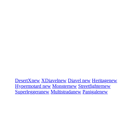
DesertX
new
XDiavel
new
Diavel
new
Heritage
new
Hypermotard
new
Monster
new
Streetfighter
new
Superleggera
new
Multistrada
new
Panigale
new