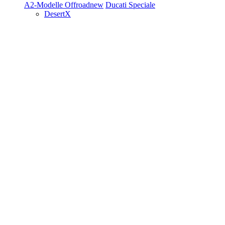
A2-Modelle
Offroad
new
Ducati Speciale
DesertX