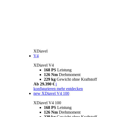
XDiavel
V4
XDiavel V4
168 PS
Leistung
126 Nm
Drehmoment
229 kg
Gewicht ohne Kraftstoff
Ab 29.390 €
i
konfigurieren
mehr entdecken
new
XDiavel V4 100
XDiavel V4 100
168 PS
Leistung
126 Nm
Drehmoment
229 kg
Gewicht ohne Kraftstoff