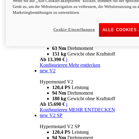
Wenn Sie auf „Alle Cookies akzeptieren“ klicken, stimmen Sie der Speich
63 Nm
Drehmoment
Gerät zu, um die Websitenavigation zu verbessern, die Websitenutzung zu 
151 kg
Gewicht ohne Kraftstoff
Marketingbemühungen zu unterstützen.
Ab 13.890 €
i
Konfigurieren
MEHR ENTDECKEN
new
698 Mono Nera
Cookie-Einstellungen
ALLE COOKIES
Hypermotard 698 Mono Nera
77,5 PS
Leistung
63 Nm
Drehmoment
151 kg
Gewicht ohne Kraftstoff
Ab 13.390 €
i
Konfigurieren
Mehr entdecken
new
V2
Hypermotard V2
120,4 PS
Leistung
94 Nm
Drehmoment
180 kg
Gewicht ohne Kraftstoff
Ab 15.690 €
i
Konfigurieren
MEHR ENTDECKEN
new
V2 SP
Hypermotard V2 SP
120,4 PS
Leistung
94 Nm
Drehmoment