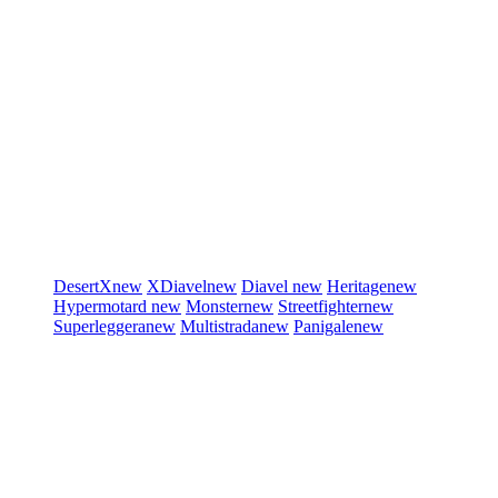
DesertX
new
XDiavel
new
Diavel
new
Heritage
new
Hypermotard
new
Monster
new
Streetfighter
new
Superleggera
new
Multistrada
new
Panigale
new