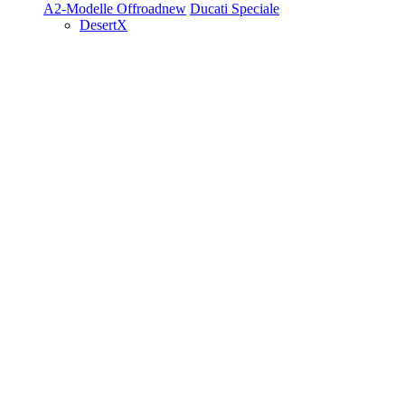
A2-Modelle
Offroad
new
Ducati Speciale
DesertX