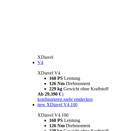
XDiavel
V4
XDiavel V4
168 PS
Leistung
126 Nm
Drehmoment
229 kg
Gewicht ohne Kraftstoff
Ab 29.390 €
i
konfigurieren
mehr entdecken
new
XDiavel V4 100
XDiavel V4 100
168 PS
Leistung
126 Nm
Drehmoment
229 kg
Gewicht ohne Kraftstoff