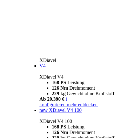
XDiavel
V4
XDiavel V4
168 PS
Leistung
126 Nm
Drehmoment
229 kg
Gewicht ohne Kraftstoff
Ab 29.390 €
i
konfigurieren
mehr entdecken
new
XDiavel V4 100
XDiavel V4 100
168 PS
Leistung
126 Nm
Drehmoment
229 kg
Gewicht ohne Kraftstoff