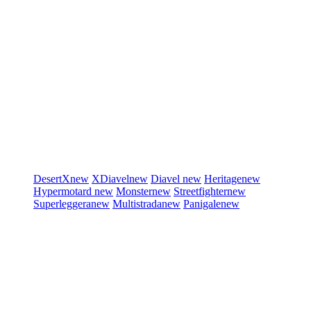
DesertX
new
XDiavel
new
Diavel
new
Heritage
new
Hypermotard
new
Monster
new
Streetfighter
new
Superleggera
new
Multistrada
new
Panigale
new