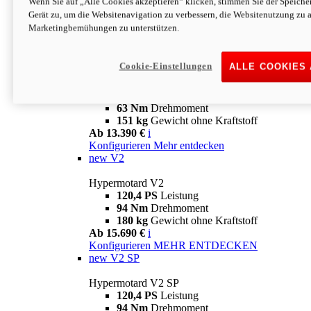
Wenn Sie auf „Alle Cookies akzeptieren“ klicken, stimmen Sie der Speich
63 Nm
Drehmoment
Gerät zu, um die Websitenavigation zu verbessern, die Websitenutzung zu 
151 kg
Gewicht ohne Kraftstoff
Marketingbemühungen zu unterstützen.
Ab 13.890 €
i
Konfigurieren
MEHR ENTDECKEN
new
698 Mono Nera
Cookie-Einstellungen
ALLE COOKIES
Hypermotard 698 Mono Nera
77,5 PS
Leistung
63 Nm
Drehmoment
151 kg
Gewicht ohne Kraftstoff
Ab 13.390 €
i
Konfigurieren
Mehr entdecken
new
V2
Hypermotard V2
120,4 PS
Leistung
94 Nm
Drehmoment
180 kg
Gewicht ohne Kraftstoff
Ab 15.690 €
i
Konfigurieren
MEHR ENTDECKEN
new
V2 SP
Hypermotard V2 SP
120,4 PS
Leistung
94 Nm
Drehmoment