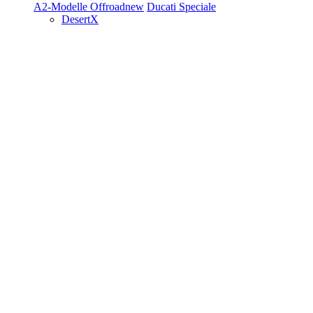
A2-Modelle
Offroad
new
Ducati Speciale
DesertX