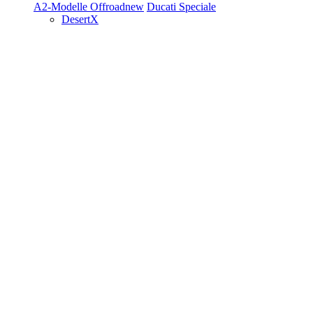
A2-Modelle
Offroad
new
Ducati Speciale
DesertX