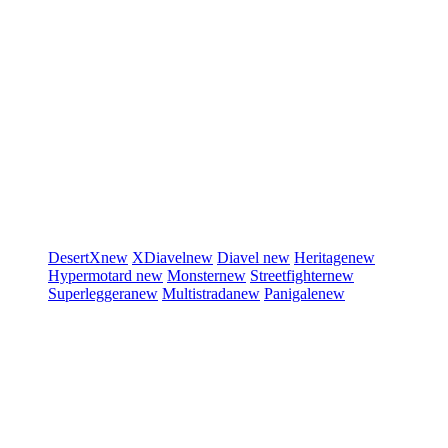
DesertX
new
XDiavel
new
Diavel
new
Heritage
new
Hypermotard
new
Monster
new
Streetfighter
new
Superleggera
new
Multistrada
new
Panigale
new