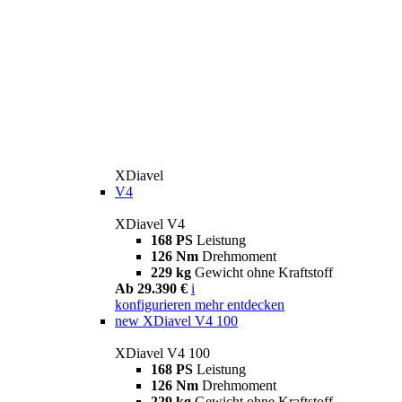
XDiavel
V4
XDiavel V4
168 PS
Leistung
126 Nm
Drehmoment
229 kg
Gewicht ohne Kraftstoff
Ab 29.390 €
i
konfigurieren
mehr entdecken
new
XDiavel V4 100
XDiavel V4 100
168 PS
Leistung
126 Nm
Drehmoment
229 kg
Gewicht ohne Kraftstoff