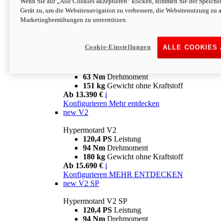
Wenn Sie auf „Alle Cookies akzeptieren“ klicken, stimmen Sie der Speich
63 Nm
Drehmoment
Gerät zu, um die Websitenavigation zu verbessern, die Websitenutzung zu 
151 kg
Gewicht ohne Kraftstoff
Marketingbemühungen zu unterstützen.
Ab 13.890 €
i
Konfigurieren
MEHR ENTDECKEN
new
698 Mono Nera
Cookie-Einstellungen
ALLE COOKIES
Hypermotard 698 Mono Nera
77,5 PS
Leistung
63 Nm
Drehmoment
151 kg
Gewicht ohne Kraftstoff
Ab 13.390 €
i
Konfigurieren
Mehr entdecken
new
V2
Hypermotard V2
120,4 PS
Leistung
94 Nm
Drehmoment
180 kg
Gewicht ohne Kraftstoff
Ab 15.690 €
i
Konfigurieren
MEHR ENTDECKEN
new
V2 SP
Hypermotard V2 SP
120,4 PS
Leistung
94 Nm
Drehmoment