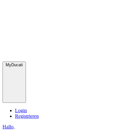
MyDucati
Login
Registrieren
Hallo,