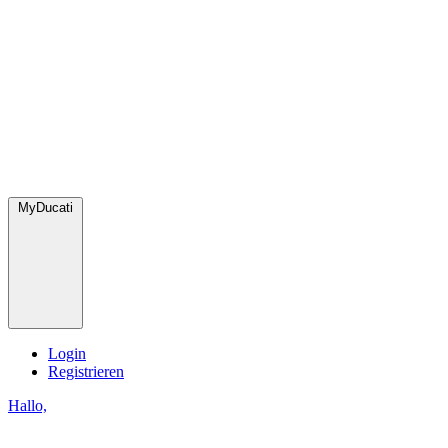
MyDucati
Login
Registrieren
Hallo,