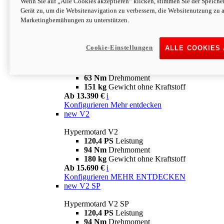
Wenn Sie auf „Alle Cookies akzeptieren“ klicken, stimmen Sie der Speich
63 Nm
Drehmoment
Gerät zu, um die Websitenavigation zu verbessern, die Websitenutzung zu 
151 kg
Gewicht ohne Kraftstoff
Marketingbemühungen zu unterstützen.
Ab 13.890 €
i
Konfigurieren
MEHR ENTDECKEN
new
698 Mono Nera
Cookie-Einstellungen
ALLE COOKIES
Hypermotard 698 Mono Nera
77,5 PS
Leistung
63 Nm
Drehmoment
151 kg
Gewicht ohne Kraftstoff
Ab 13.390 €
i
Konfigurieren
Mehr entdecken
new
V2
Hypermotard V2
120,4 PS
Leistung
94 Nm
Drehmoment
180 kg
Gewicht ohne Kraftstoff
Ab 15.690 €
i
Konfigurieren
MEHR ENTDECKEN
new
V2 SP
Hypermotard V2 SP
120,4 PS
Leistung
94 Nm
Drehmoment