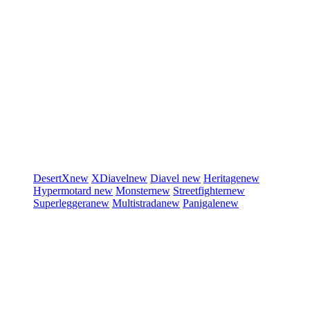
DesertX
new
XDiavel
new
Diavel
new
Heritage
new
Hypermotard
new
Monster
new
Streetfighter
new
Superleggera
new
Multistrada
new
Panigale
new