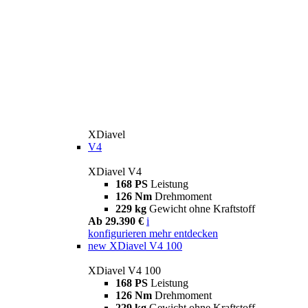
XDiavel
V4
XDiavel V4
168 PS
Leistung
126 Nm
Drehmoment
229 kg
Gewicht ohne Kraftstoff
Ab 29.390 €
i
konfigurieren
mehr entdecken
new
XDiavel V4 100
XDiavel V4 100
168 PS
Leistung
126 Nm
Drehmoment
229 kg
Gewicht ohne Kraftstoff