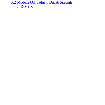
A2-Modelle
Offroad
new
Ducati Speciale
DesertX