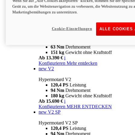
Wenn Sie auf „Alle Cookies akzeptieren“ klicken, stimmen Sie der Speich
63 Nm
Drehmoment
Gerät zu, um die Websitenavigation zu verbessern, die Websitenutzung zu 
151 kg
Gewicht ohne Kraftstoff
Marketingbemühungen zu unterstützen.
Ab 13.890 €
i
Konfigurieren
MEHR ENTDECKEN
new
698 Mono Nera
Cookie-Einstellungen
ALLE COOKIES
Hypermotard 698 Mono Nera
77,5 PS
Leistung
63 Nm
Drehmoment
151 kg
Gewicht ohne Kraftstoff
Ab 13.390 €
i
Konfigurieren
Mehr entdecken
new
V2
Hypermotard V2
120,4 PS
Leistung
94 Nm
Drehmoment
180 kg
Gewicht ohne Kraftstoff
Ab 15.690 €
i
Konfigurieren
MEHR ENTDECKEN
new
V2 SP
Hypermotard V2 SP
120,4 PS
Leistung
94 Nm
Drehmoment