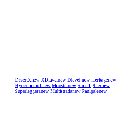
DesertX
new
XDiavel
new
Diavel
new
Heritage
new
Hypermotard
new
Monster
new
Streetfighter
new
Superleggera
new
Multistrada
new
Panigale
new