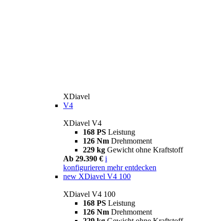
XDiavel
V4
XDiavel V4
168 PS
Leistung
126 Nm
Drehmoment
229 kg
Gewicht ohne Kraftstoff
Ab 29.390 €
i
konfigurieren
mehr entdecken
new
XDiavel V4 100
XDiavel V4 100
168 PS
Leistung
126 Nm
Drehmoment
229 kg
Gewicht ohne Kraftstoff