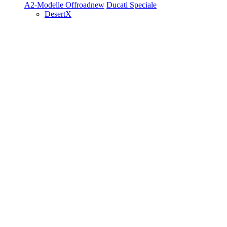
A2-Modelle
Offroad
new
Ducati Speciale
DesertX