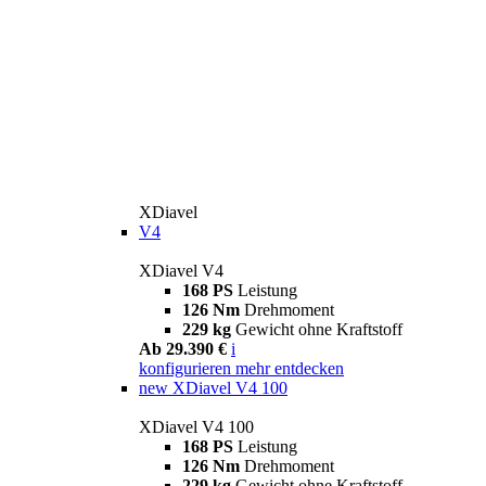
XDiavel
V4
XDiavel V4
168 PS
Leistung
126 Nm
Drehmoment
229 kg
Gewicht ohne Kraftstoff
Ab 29.390 €
i
konfigurieren
mehr entdecken
new
XDiavel V4 100
XDiavel V4 100
168 PS
Leistung
126 Nm
Drehmoment
229 kg
Gewicht ohne Kraftstoff