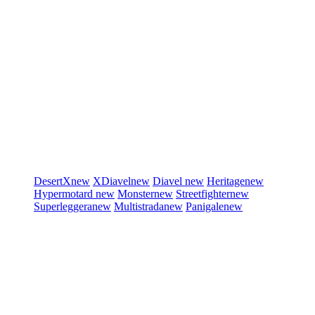
DesertX
new
XDiavel
new
Diavel
new
Heritage
new
Hypermotard
new
Monster
new
Streetfighter
new
Superleggera
new
Multistrada
new
Panigale
new