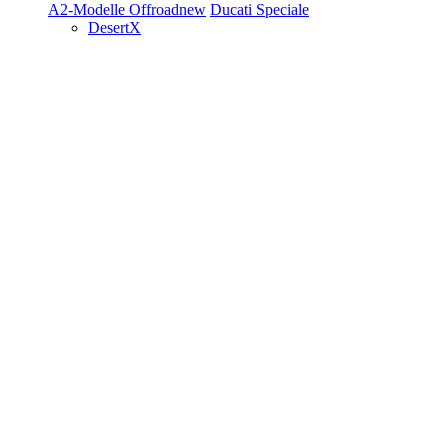
A2-Modelle
Offroad
new
Ducati Speciale
DesertX