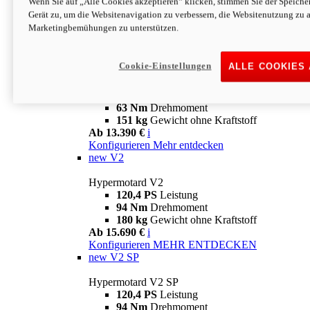
Wenn Sie auf „Alle Cookies akzeptieren“ klicken, stimmen Sie der Speich
63 Nm
Drehmoment
Gerät zu, um die Websitenavigation zu verbessern, die Websitenutzung zu 
151 kg
Gewicht ohne Kraftstoff
Marketingbemühungen zu unterstützen.
Ab 13.890 €
i
Konfigurieren
MEHR ENTDECKEN
new
698 Mono Nera
Cookie-Einstellungen
ALLE COOKIES
Hypermotard 698 Mono Nera
77,5 PS
Leistung
63 Nm
Drehmoment
151 kg
Gewicht ohne Kraftstoff
Ab 13.390 €
i
Konfigurieren
Mehr entdecken
new
V2
Hypermotard V2
120,4 PS
Leistung
94 Nm
Drehmoment
180 kg
Gewicht ohne Kraftstoff
Ab 15.690 €
i
Konfigurieren
MEHR ENTDECKEN
new
V2 SP
Hypermotard V2 SP
120,4 PS
Leistung
94 Nm
Drehmoment