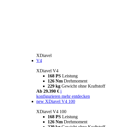
XDiavel
V4
XDiavel V4
168 PS
Leistung
126 Nm
Drehmoment
229 kg
Gewicht ohne Kraftstoff
Ab 29.390 €
i
konfigurieren
mehr entdecken
new
XDiavel V4 100
XDiavel V4 100
168 PS
Leistung
126 Nm
Drehmoment
229 kg
Gewicht ohne Kraftstoff