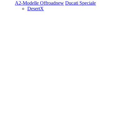
A2-Modelle
Offroad
new
Ducati Speciale
DesertX