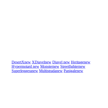
DesertX
new
XDiavel
new
Diavel
new
Heritage
new
Hypermotard
new
Monster
new
Streetfighter
new
Superleggera
new
Multistrada
new
Panigale
new