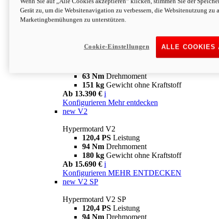
Wenn Sie auf „Alle Cookies akzeptieren“ klicken, stimmen Sie der Speich
63 Nm
Drehmoment
Gerät zu, um die Websitenavigation zu verbessern, die Websitenutzung zu 
151 kg
Gewicht ohne Kraftstoff
Marketingbemühungen zu unterstützen.
Ab 13.890 €
i
Konfigurieren
MEHR ENTDECKEN
new
698 Mono Nera
Cookie-Einstellungen
ALLE COOKIES
Hypermotard 698 Mono Nera
77,5 PS
Leistung
63 Nm
Drehmoment
151 kg
Gewicht ohne Kraftstoff
Ab 13.390 €
i
Konfigurieren
Mehr entdecken
new
V2
Hypermotard V2
120,4 PS
Leistung
94 Nm
Drehmoment
180 kg
Gewicht ohne Kraftstoff
Ab 15.690 €
i
Konfigurieren
MEHR ENTDECKEN
new
V2 SP
Hypermotard V2 SP
120,4 PS
Leistung
94 Nm
Drehmoment