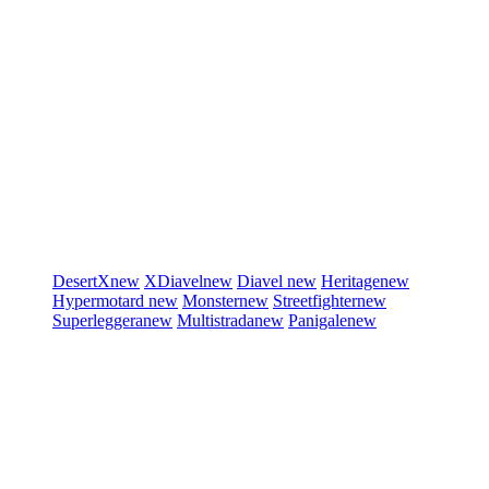
DesertX
new
XDiavel
new
Diavel
new
Heritage
new
Hypermotard
new
Monster
new
Streetfighter
new
Superleggera
new
Multistrada
new
Panigale
new