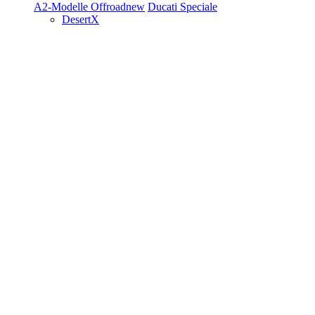
A2-Modelle
Offroad
new
Ducati Speciale
DesertX