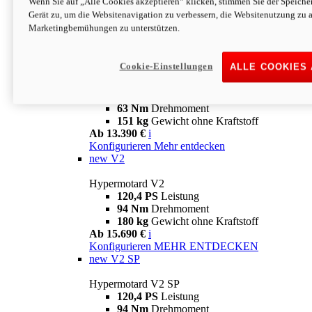
Wenn Sie auf „Alle Cookies akzeptieren“ klicken, stimmen Sie der Speich
63 Nm
Drehmoment
Gerät zu, um die Websitenavigation zu verbessern, die Websitenutzung zu 
151 kg
Gewicht ohne Kraftstoff
Marketingbemühungen zu unterstützen.
Ab 13.890 €
i
Konfigurieren
MEHR ENTDECKEN
new
698 Mono Nera
Cookie-Einstellungen
ALLE COOKIES
Hypermotard 698 Mono Nera
77,5 PS
Leistung
63 Nm
Drehmoment
151 kg
Gewicht ohne Kraftstoff
Ab 13.390 €
i
Konfigurieren
Mehr entdecken
new
V2
Hypermotard V2
120,4 PS
Leistung
94 Nm
Drehmoment
180 kg
Gewicht ohne Kraftstoff
Ab 15.690 €
i
Konfigurieren
MEHR ENTDECKEN
new
V2 SP
Hypermotard V2 SP
120,4 PS
Leistung
94 Nm
Drehmoment