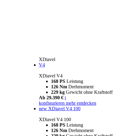
XDiavel
V4
XDiavel V4
168 PS
Leistung
126 Nm
Drehmoment
229 kg
Gewicht ohne Kraftstoff
Ab 29.390 €
i
konfigurieren
mehr entdecken
new
XDiavel V4 100
XDiavel V4 100
168 PS
Leistung
126 Nm
Drehmoment
229 kg
Gewicht ohne Kraftstoff