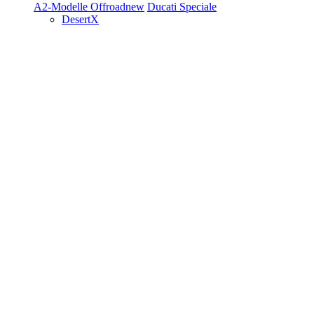
A2-Modelle
Offroad
new
Ducati Speciale
DesertX