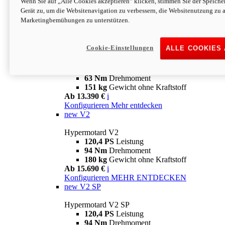
Wenn Sie auf „Alle Cookies akzeptieren“ klicken, stimmen Sie der Speich
63 Nm
Drehmoment
Gerät zu, um die Websitenavigation zu verbessern, die Websitenutzung zu 
151 kg
Gewicht ohne Kraftstoff
Marketingbemühungen zu unterstützen.
Ab 13.890 €
i
Konfigurieren
MEHR ENTDECKEN
new
698 Mono Nera
Cookie-Einstellungen
ALLE COOKIES
Hypermotard 698 Mono Nera
77,5 PS
Leistung
63 Nm
Drehmoment
151 kg
Gewicht ohne Kraftstoff
Ab 13.390 €
i
Konfigurieren
Mehr entdecken
new
V2
Hypermotard V2
120,4 PS
Leistung
94 Nm
Drehmoment
180 kg
Gewicht ohne Kraftstoff
Ab 15.690 €
i
Konfigurieren
MEHR ENTDECKEN
new
V2 SP
Hypermotard V2 SP
120,4 PS
Leistung
94 Nm
Drehmoment