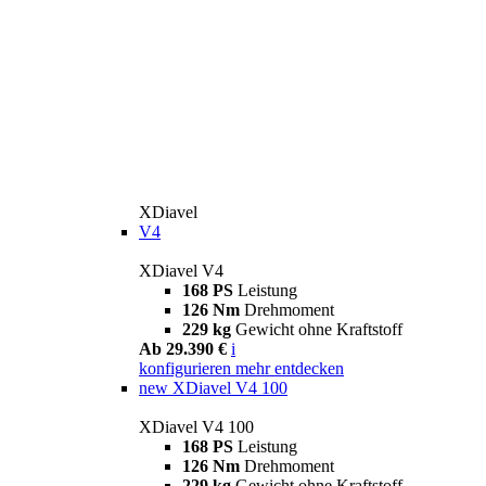
XDiavel
V4
XDiavel V4
168 PS
Leistung
126 Nm
Drehmoment
229 kg
Gewicht ohne Kraftstoff
Ab 29.390 €
i
konfigurieren
mehr entdecken
new
XDiavel V4 100
XDiavel V4 100
168 PS
Leistung
126 Nm
Drehmoment
229 kg
Gewicht ohne Kraftstoff