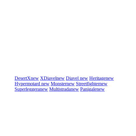
DesertX
new
XDiavel
new
Diavel
new
Heritage
new
Hypermotard
new
Monster
new
Streetfighter
new
Superleggera
new
Multistrada
new
Panigale
new