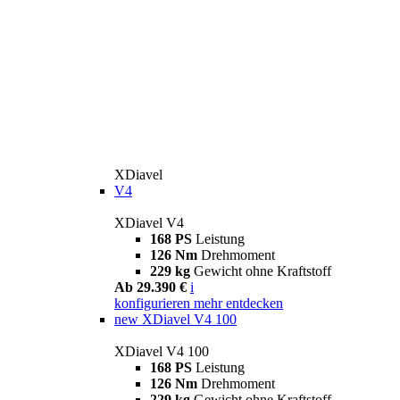
XDiavel
V4
XDiavel V4
168 PS
Leistung
126 Nm
Drehmoment
229 kg
Gewicht ohne Kraftstoff
Ab 29.390 €
i
konfigurieren
mehr entdecken
new
XDiavel V4 100
XDiavel V4 100
168 PS
Leistung
126 Nm
Drehmoment
229 kg
Gewicht ohne Kraftstoff