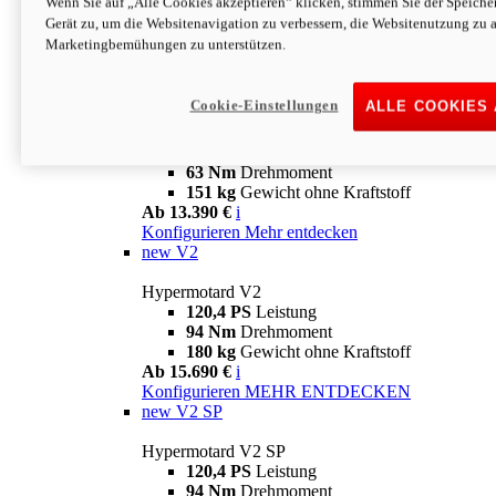
Wenn Sie auf „Alle Cookies akzeptieren“ klicken, stimmen Sie der Speich
63 Nm
Drehmoment
Gerät zu, um die Websitenavigation zu verbessern, die Websitenutzung zu 
151 kg
Gewicht ohne Kraftstoff
Marketingbemühungen zu unterstützen.
Ab 13.890 €
i
Konfigurieren
MEHR ENTDECKEN
new
698 Mono Nera
Cookie-Einstellungen
ALLE COOKIES
Hypermotard 698 Mono Nera
77,5 PS
Leistung
63 Nm
Drehmoment
151 kg
Gewicht ohne Kraftstoff
Ab 13.390 €
i
Konfigurieren
Mehr entdecken
new
V2
Hypermotard V2
120,4 PS
Leistung
94 Nm
Drehmoment
180 kg
Gewicht ohne Kraftstoff
Ab 15.690 €
i
Konfigurieren
MEHR ENTDECKEN
new
V2 SP
Hypermotard V2 SP
120,4 PS
Leistung
94 Nm
Drehmoment