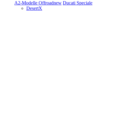
A2-Modelle
Offroad
new
Ducati Speciale
DesertX