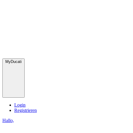
MyDucati
Login
Registrieren
Hallo,