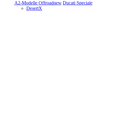
A2-Modelle
Offroad
new
Ducati Speciale
DesertX