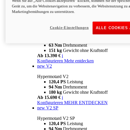
Wenn Sie auf „Alle Cookies akzeptieren“ klicken, stimmen Sie der Speich
63 Nm
Drehmoment
Gerät zu, um die Websitenavigation zu verbessern, die Websitenutzung zu 
151 kg
Gewicht ohne Kraftstoff
Marketingbemühungen zu unterstützen.
Ab 13.890 €
i
Konfigurieren
MEHR ENTDECKEN
new
698 Mono Nera
Cookie-Einstellungen
ALLE COOKIES
Hypermotard 698 Mono Nera
77,5 PS
Leistung
63 Nm
Drehmoment
151 kg
Gewicht ohne Kraftstoff
Ab 13.390 €
i
Konfigurieren
Mehr entdecken
new
V2
Hypermotard V2
120,4 PS
Leistung
94 Nm
Drehmoment
180 kg
Gewicht ohne Kraftstoff
Ab 15.690 €
i
Konfigurieren
MEHR ENTDECKEN
new
V2 SP
Hypermotard V2 SP
120,4 PS
Leistung
94 Nm
Drehmoment