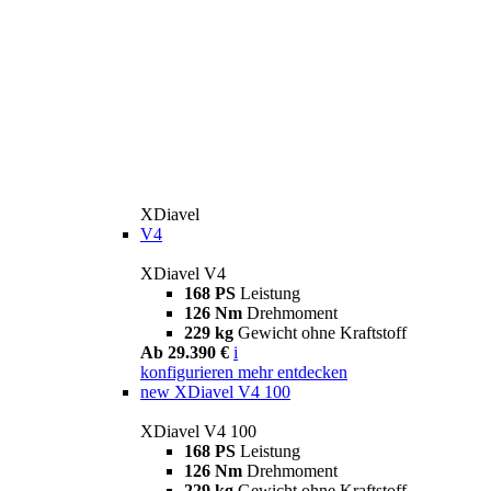
XDiavel
V4
XDiavel V4
168 PS
Leistung
126 Nm
Drehmoment
229 kg
Gewicht ohne Kraftstoff
Ab 29.390 €
i
konfigurieren
mehr entdecken
new
XDiavel V4 100
XDiavel V4 100
168 PS
Leistung
126 Nm
Drehmoment
229 kg
Gewicht ohne Kraftstoff