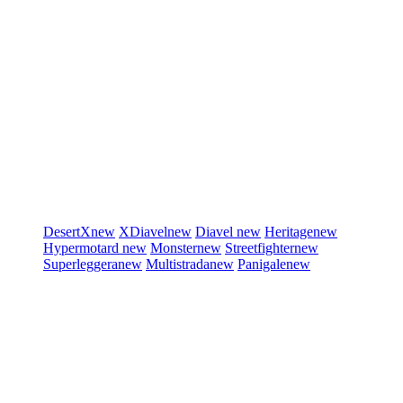
DesertX
new
XDiavel
new
Diavel
new
Heritage
new
Hypermotard
new
Monster
new
Streetfighter
new
Superleggera
new
Multistrada
new
Panigale
new