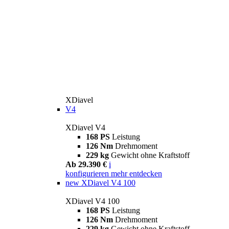
XDiavel
V4
XDiavel V4
168 PS
Leistung
126 Nm
Drehmoment
229 kg
Gewicht ohne Kraftstoff
Ab 29.390 €
i
konfigurieren
mehr entdecken
new
XDiavel V4 100
XDiavel V4 100
168 PS
Leistung
126 Nm
Drehmoment
229 kg
Gewicht ohne Kraftstoff