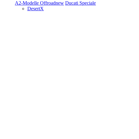
A2-Modelle
Offroad
new
Ducati Speciale
DesertX