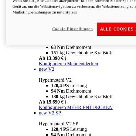
Wenn Sie auf „Alle Cookies akzeptieren“ klicken, stimmen Sie der Speich
63 Nm
Drehmoment
Gerät zu, um die Websitenavigation zu verbessern, die Websitenutzung zu 
151 kg
Gewicht ohne Kraftstoff
Marketingbemühungen zu unterstützen.
Ab 13.890 €
i
Konfigurieren
MEHR ENTDECKEN
new
698 Mono Nera
Cookie-Einstellungen
ALLE COOKIES
Hypermotard 698 Mono Nera
77,5 PS
Leistung
63 Nm
Drehmoment
151 kg
Gewicht ohne Kraftstoff
Ab 13.390 €
i
Konfigurieren
Mehr entdecken
new
V2
Hypermotard V2
120,4 PS
Leistung
94 Nm
Drehmoment
180 kg
Gewicht ohne Kraftstoff
Ab 15.690 €
i
Konfigurieren
MEHR ENTDECKEN
new
V2 SP
Hypermotard V2 SP
120,4 PS
Leistung
94 Nm
Drehmoment