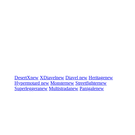
DesertX
new
XDiavel
new
Diavel
new
Heritage
new
Hypermotard
new
Monster
new
Streetfighter
new
Superleggera
new
Multistrada
new
Panigale
new