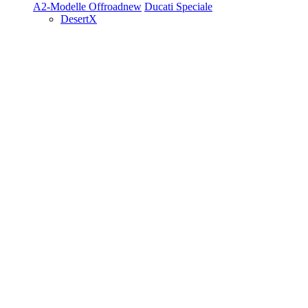
A2-Modelle
Offroad
new
Ducati Speciale
DesertX