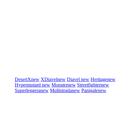
DesertX
new
XDiavel
new
Diavel
new
Heritage
new
Hypermotard
new
Monster
new
Streetfighter
new
Superleggera
new
Multistrada
new
Panigale
new