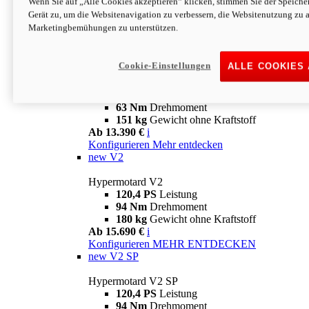
Wenn Sie auf „Alle Cookies akzeptieren“ klicken, stimmen Sie der Speich
63 Nm
Drehmoment
Gerät zu, um die Websitenavigation zu verbessern, die Websitenutzung zu 
151 kg
Gewicht ohne Kraftstoff
Marketingbemühungen zu unterstützen.
Ab 13.890 €
i
Konfigurieren
MEHR ENTDECKEN
new
698 Mono Nera
Cookie-Einstellungen
ALLE COOKIES
Hypermotard 698 Mono Nera
77,5 PS
Leistung
63 Nm
Drehmoment
151 kg
Gewicht ohne Kraftstoff
Ab 13.390 €
i
Konfigurieren
Mehr entdecken
new
V2
Hypermotard V2
120,4 PS
Leistung
94 Nm
Drehmoment
180 kg
Gewicht ohne Kraftstoff
Ab 15.690 €
i
Konfigurieren
MEHR ENTDECKEN
new
V2 SP
Hypermotard V2 SP
120,4 PS
Leistung
94 Nm
Drehmoment