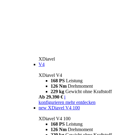
XDiavel
V4
XDiavel V4
168 PS
Leistung
126 Nm
Drehmoment
229 kg
Gewicht ohne Kraftstoff
Ab 29.390 €
i
konfigurieren
mehr entdecken
new
XDiavel V4 100
XDiavel V4 100
168 PS
Leistung
126 Nm
Drehmoment
229 kg
Gewicht ohne Kraftstoff