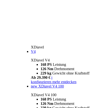
XDiavel
V4
XDiavel V4
168 PS
Leistung
126 Nm
Drehmoment
229 kg
Gewicht ohne Kraftstoff
Ab 29.390 €
i
konfigurieren
mehr entdecken
new
XDiavel V4 100
XDiavel V4 100
168 PS
Leistung
126 Nm
Drehmoment
229 kg
Gewicht ohne Kraftstoff