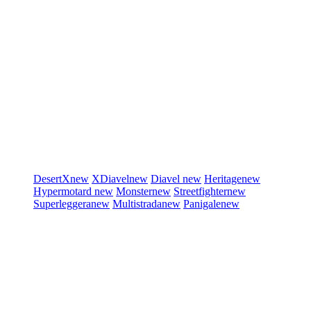
DesertX
new
XDiavel
new
Diavel
new
Heritage
new
Hypermotard
new
Monster
new
Streetfighter
new
Superleggera
new
Multistrada
new
Panigale
new