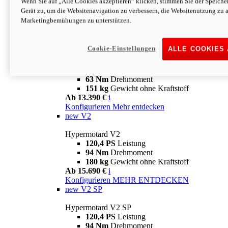
Wenn Sie auf „Alle Cookies akzeptieren“ klicken, stimmen Sie der Speich
63 Nm
Drehmoment
Gerät zu, um die Websitenavigation zu verbessern, die Websitenutzung zu 
151 kg
Gewicht ohne Kraftstoff
Marketingbemühungen zu unterstützen.
Ab 13.890 €
i
Konfigurieren
MEHR ENTDECKEN
new
698 Mono Nera
Cookie-Einstellungen
ALLE COOKIES
Hypermotard 698 Mono Nera
77,5 PS
Leistung
63 Nm
Drehmoment
151 kg
Gewicht ohne Kraftstoff
Ab 13.390 €
i
Konfigurieren
Mehr entdecken
new
V2
Hypermotard V2
120,4 PS
Leistung
94 Nm
Drehmoment
180 kg
Gewicht ohne Kraftstoff
Ab 15.690 €
i
Konfigurieren
MEHR ENTDECKEN
new
V2 SP
Hypermotard V2 SP
120,4 PS
Leistung
94 Nm
Drehmoment