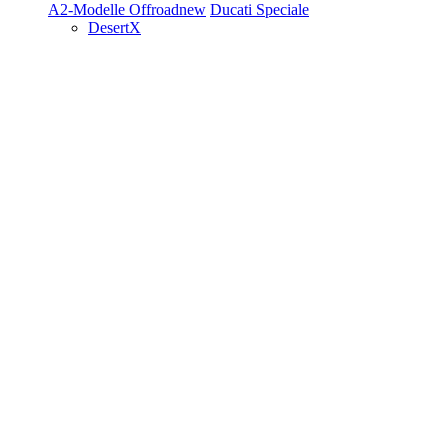
A2-Modelle
Offroad
new
Ducati Speciale
DesertX