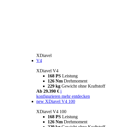
XDiavel
V4
XDiavel V4
168 PS
Leistung
126 Nm
Drehmoment
229 kg
Gewicht ohne Kraftstoff
Ab 29.390 €
i
konfigurieren
mehr entdecken
new
XDiavel V4 100
XDiavel V4 100
168 PS
Leistung
126 Nm
Drehmoment
229 kg
Gewicht ohne Kraftstoff