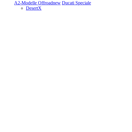
A2-Modelle
Offroad
new
Ducati Speciale
DesertX