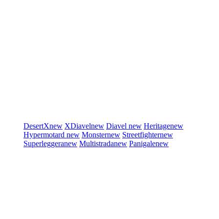
DesertX
new
XDiavel
new
Diavel
new
Heritage
new
Hypermotard
new
Monster
new
Streetfighter
new
Superleggera
new
Multistrada
new
Panigale
new