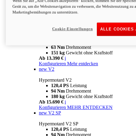
Wenn Sie auf „Alle Cookies akzeptieren“ klicken, stimmen Sie der Speich
63 Nm
Drehmoment
Gerät zu, um die Websitenavigation zu verbessern, die Websitenutzung zu 
151 kg
Gewicht ohne Kraftstoff
Marketingbemühungen zu unterstützen.
Ab 13.890 €
i
Konfigurieren
MEHR ENTDECKEN
new
698 Mono Nera
Cookie-Einstellungen
ALLE COOKIES
Hypermotard 698 Mono Nera
77,5 PS
Leistung
63 Nm
Drehmoment
151 kg
Gewicht ohne Kraftstoff
Ab 13.390 €
i
Konfigurieren
Mehr entdecken
new
V2
Hypermotard V2
120,4 PS
Leistung
94 Nm
Drehmoment
180 kg
Gewicht ohne Kraftstoff
Ab 15.690 €
i
Konfigurieren
MEHR ENTDECKEN
new
V2 SP
Hypermotard V2 SP
120,4 PS
Leistung
94 Nm
Drehmoment