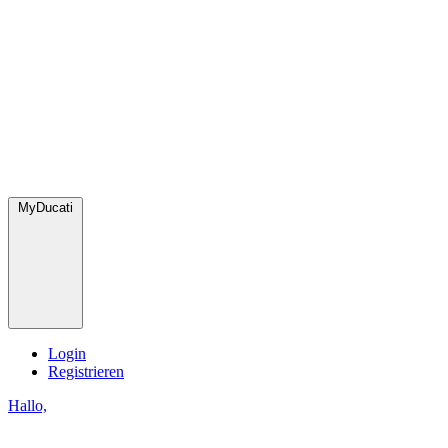
MyDucati
Login
Registrieren
Hallo,