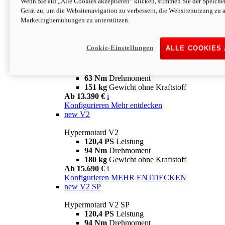
Wenn Sie auf „Alle Cookies akzeptieren“ klicken, stimmen Sie der Speich
63 Nm
Drehmoment
Gerät zu, um die Websitenavigation zu verbessern, die Websitenutzung zu 
151 kg
Gewicht ohne Kraftstoff
Marketingbemühungen zu unterstützen.
Ab 13.890 €
i
Konfigurieren
MEHR ENTDECKEN
new
698 Mono Nera
Cookie-Einstellungen
ALLE COOKIES
Hypermotard 698 Mono Nera
77,5 PS
Leistung
63 Nm
Drehmoment
151 kg
Gewicht ohne Kraftstoff
Ab 13.390 €
i
Konfigurieren
Mehr entdecken
new
V2
Hypermotard V2
120,4 PS
Leistung
94 Nm
Drehmoment
180 kg
Gewicht ohne Kraftstoff
Ab 15.690 €
i
Konfigurieren
MEHR ENTDECKEN
new
V2 SP
Hypermotard V2 SP
120,4 PS
Leistung
94 Nm
Drehmoment