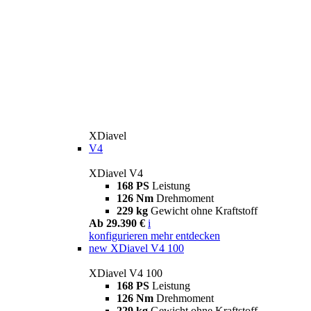
XDiavel
V4
XDiavel V4
168 PS
Leistung
126 Nm
Drehmoment
229 kg
Gewicht ohne Kraftstoff
Ab 29.390 €
i
konfigurieren
mehr entdecken
new
XDiavel V4 100
XDiavel V4 100
168 PS
Leistung
126 Nm
Drehmoment
229 kg
Gewicht ohne Kraftstoff