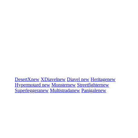
DesertX
new
XDiavel
new
Diavel
new
Heritage
new
Hypermotard
new
Monster
new
Streetfighter
new
Superleggera
new
Multistrada
new
Panigale
new