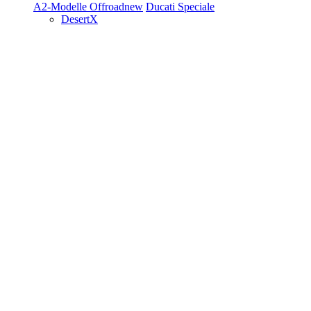
A2-Modelle
Offroad
new
Ducati Speciale
DesertX