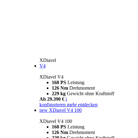
XDiavel
V4
XDiavel V4
168 PS
Leistung
126 Nm
Drehmoment
229 kg
Gewicht ohne Kraftstoff
Ab 29.390 €
i
konfigurieren
mehr entdecken
new
XDiavel V4 100
XDiavel V4 100
168 PS
Leistung
126 Nm
Drehmoment
229 kg
Gewicht ohne Kraftstoff