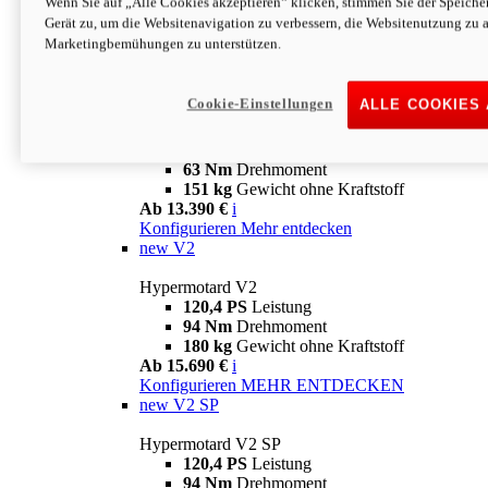
Wenn Sie auf „Alle Cookies akzeptieren“ klicken, stimmen Sie der Speich
63 Nm
Drehmoment
Gerät zu, um die Websitenavigation zu verbessern, die Websitenutzung zu 
151 kg
Gewicht ohne Kraftstoff
Marketingbemühungen zu unterstützen.
Ab 13.890 €
i
Konfigurieren
MEHR ENTDECKEN
new
698 Mono Nera
Cookie-Einstellungen
ALLE COOKIES
Hypermotard 698 Mono Nera
77,5 PS
Leistung
63 Nm
Drehmoment
151 kg
Gewicht ohne Kraftstoff
Ab 13.390 €
i
Konfigurieren
Mehr entdecken
new
V2
Hypermotard V2
120,4 PS
Leistung
94 Nm
Drehmoment
180 kg
Gewicht ohne Kraftstoff
Ab 15.690 €
i
Konfigurieren
MEHR ENTDECKEN
new
V2 SP
Hypermotard V2 SP
120,4 PS
Leistung
94 Nm
Drehmoment