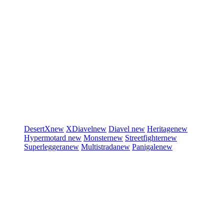
DesertX
new
XDiavel
new
Diavel
new
Heritage
new
Hypermotard
new
Monster
new
Streetfighter
new
Superleggera
new
Multistrada
new
Panigale
new