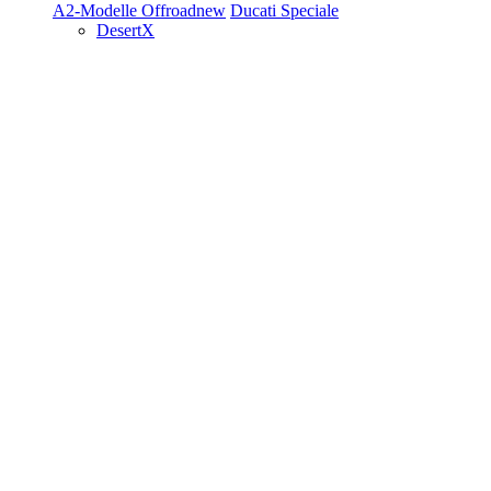
A2-Modelle
Offroad
new
Ducati Speciale
DesertX