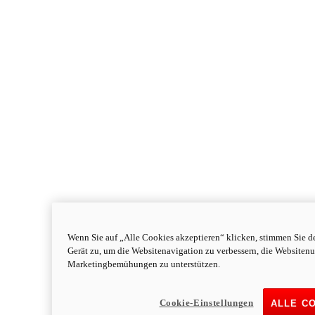
Wenn Sie auf „Alle Cookies akzeptieren“ klicken, stimmen Sie d
Gerät zu, um die Websitenavigation zu verbessern, die Websiten
Monster
new
Monster
Marketingbemühungen zu unterstützen.
Monster
111 PS
Leistung
Cookie-Einstellungen
ALLE C
91,1 Nm
Drehmoment